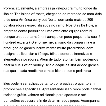
Porém, atualmente, a empresa já velejou pra muito longe da
ilha de The island of malta, chegando ao mercado de uma Ásia
e de uma América carry out Norte, somando mais de 200
colaboradores especializados no ramo. Nos Dias De Hoje, a
empresa conta possuindo uma excelente equipe (com ni
aunque un poco também ni aunque un poco pequeno la cual 2
hundred experts). O enorme mecanismo da companhia é a
produção de games incrivelmente muito produzidos, com
designs de licenciar o fôlego, trilhas sonoras imersivas e
elementos inovadores. Além de tudo isto, também podemos
citar la cual Lot of money Ox é o daqueles slot device games
nas quais cada modismo é mais blando que o preliminar.
Eles podem ser aplicados tanto por o cadastro quanto em
promoções específicas. Apresentando isso, você pode ganhar
rodadas grátis, valores adicionais para apostas e até
condições especiais afin de determinados jogos. Acompanhar