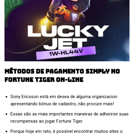
Métodos De Pagamento Simply No
Fortune Tiger On-line
Sony Ericsson está em desea de alguma organizacion
apresentando bônus de cadastro, não procure mais!
Essas são as mais importantes maneiras de adherirse suas
recompensas ao jogar Fortune Tiger.
Porque hoje em rato, é possível encontrar muitos sites o