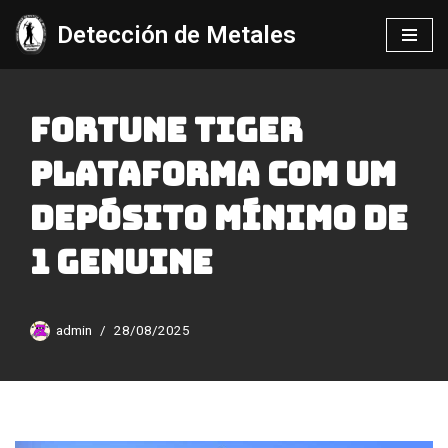
Detección de Metales
Saltar
al
contenido
Fortune Tiger
Plataforma Com Um
Depósito Mínimo De
1 Genuine
admin
28/08/2025