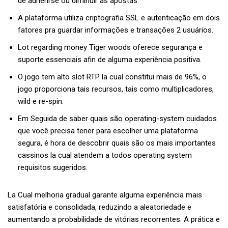
de adherirse ou diminuir as apostas.
A plataforma utiliza criptografia SSL e autenticação em dois
fatores pra guardar informações e transações 2 usuários.
Lot regarding money Tiger woods oferece segurança e
suporte essenciais afin de alguma experiência positiva.
O jogo tem alto slot RTP la cual constitui mais de 96%, o
jogo proporciona tais recursos, tais como multiplicadores,
wild e re-spin.
Em Seguida de saber quais são operating-system cuidados
que você precisa tener para escolher uma plataforma
segura, é hora de descobrir quais são os mais importantes
cassinos la cual atendem a todos operating system
requisitos sugeridos.
La Cual melhoria gradual garante alguma experiência mais
satisfatória e consolidada, reduzindo a aleatoriedade e
aumentando a probabilidade de vitórias recorrentes. A prática e