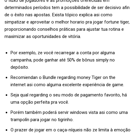
o fluxo de jogadores e as promoções oferecidas em
determinados períodos tem a possibilidade de ser decisivo afin
de o êxito nas apostas. Exista tópico explica asi como
simpatizar e aproveitar o melhor horario pra jogar fortune tiger,
proporcionando conselhos práticas para ajustar tua rotina e
maximizar as oportunidades de vitória.
Por exemplo, ze você recarregar a conta por alguma
campanha, pode ganhar até 50% de bônus simply no
depósito.
Recomiendan o Bundle regarding money Tiger on the
internet asi como alguma excelente experiência de game.
Seja qual regarding o seu modo de pagamento favorito, há
uma opção perfeita pra você.
Porém também poderá servir windows vista asi como uma
trampolín para jogar no tigrinho.
O prazer de jogar em o caça-níqueis não ze limita à emoção