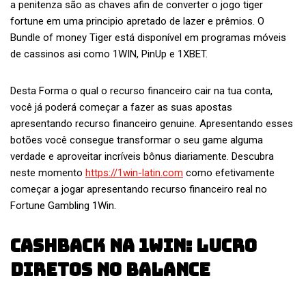
a penitenza são as chaves afin de converter o jogo tiger
fortune em uma principio apretado de lazer e prêmios. O
Bundle of money Tiger está disponível em programas móveis
de cassinos asi como 1WIN, PinUp e 1XBET.
Desta Forma o qual o recurso financeiro cair na tua conta,
você já poderá começar a fazer as suas apostas
apresentando recurso financeiro genuine. Apresentando esses
botões você consegue transformar o seu game alguma
verdade e aproveitar incríveis bônus diariamente. Descubra
neste momento
https://1win-latin.com
como efetivamente
começar a jogar apresentando recurso financeiro real no
Fortune Gambling 1Win.
Cashback Na 1win: Lucro
Diretos No Balance