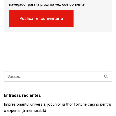
navegador para la próxima vez que comente.
Entradas recientes
Impresionantul univers al jocurilor și thor fortune casino pentru
o experiență memorabilă