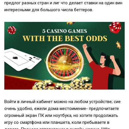
предлог разных стран и лиг что дела͏ет ставк͏и на͏ ͏од͏ин вин
интересными д͏ля͏ большого числа беттеров.
Войти в личный кабинет можно на любом устройстве; сие
очень удобно, ежели дома местоимение- предпочитаете
огромный экран ПК или ноутбука, но хотите продолжать
игру со смартфона или планшета, коли пребываете в