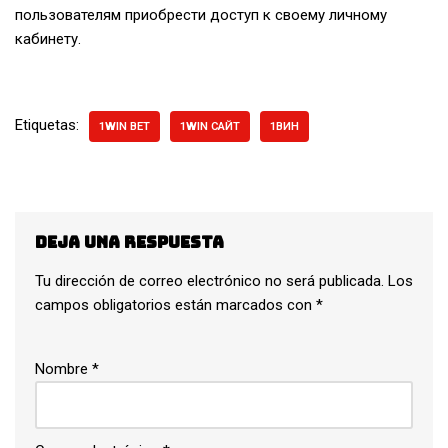
пользователям приобрести доступ к своему личному
кабинету.
Etiquetas:
1WIN BET
1WIN САЙТ
1ВИН
Deja una respuesta
Tu dirección de correo electrónico no será publicada.
Los
campos obligatorios están marcados con
*
Nombre
*