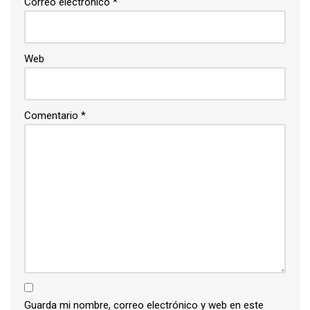
Correo electrónico
*
Web
Comentario
*
Guarda mi nombre, correo electrónico y web en este