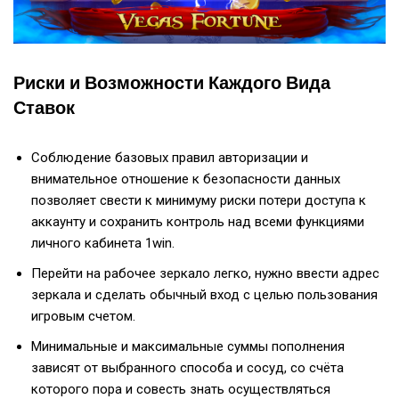
Риски ͏и Возможно͏сти Каждого Вида
Ставок
Соблюдение базовых правил авторизации и
внимательное отношение к безопасности данных
позволяет свести к минимуму риски потери доступа к
аккаунту и сохранить контроль над всеми функциями
личного кабинета 1win.
Перейти на рабочее зеркало легко, нужно ввести адрес
зеркала и сделать обычный вход с целью пользования
игровым счетом.
Минимальные и максимальные суммы пополнения
зависят от выбранного способа и сосуд, со счёта
которого пора и совесть знать осуществляться