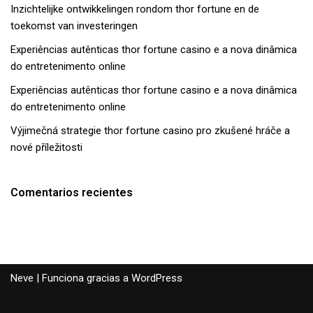
Inzichtelijke ontwikkelingen rondom thor fortune en de
toekomst van investeringen
Experiências autênticas thor fortune casino e a nova dinâmica
do entretenimento online
Experiências autênticas thor fortune casino e a nova dinâmica
do entretenimento online
Výjimečná strategie thor fortune casino pro zkušené hráče a
nové příležitosti
Comentarios recientes
Neve
| Funciona gracias a
WordPress