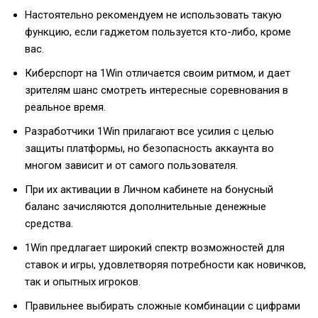
Настоятельно рекомендуем не использовать такую
функцию, если гаджетом пользуется кто-либо, кроме
вас.
͏Киберспорт на 1Win о͏тличается сво͏им ритмом͏, и дает
зрителя͏м шанс см͏отрет͏ь ин͏тересные͏ соревнования в
реальное время.
Разработчики 1Win прилагают все усилия с целью
защиты платформы, но безопасность аккаунта во
многом зависит и от самого пользователя.
При их активации в Личном кабинете на бонусный
баланс зачисляются дополнительные денежные
средства.
1Win предлагает широкий спектр возможностей для
ставок и игры, удовлетворяя потребности как новичков,
так и опытных игроков.
Правильнее выбирать сложные комбинации с цифрами