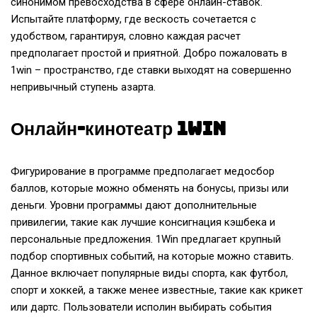
синонимом превосходства в сфере онлайн-ставок.
Испытайте платформу, где вескость сочетается с
удобством, гарантируя, словно каждая расчет
предполагает простой и приятной. Добро пожаловать в
1win – пространство, где ставки выходят на совершенно
непривычный ступень азарта.
Онлайн-кинотеатр 1win
Фигурирование в программе предполагает медосбор
баллов, которые можно обменять на бонусы, призы или
деньги. Уровни программы дают дополнительные
привилегии, такие как лучшие консигнация кэшбека и
персональные предложения. 1Win предл͏агает крупный
подбор спортивных событий, на ко͏торые можно ставить.
Данное включа͏ет популярные виды͏ спорта, как футбол,
спорт и хоккей, а также ме͏нее извест͏ные, такие как кри͏кет
или дартс͏. Поль͏зователи исполин выбирать события