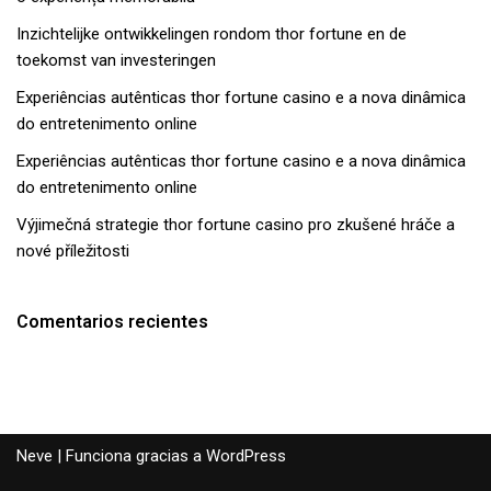
Inzichtelijke ontwikkelingen rondom thor fortune en de
toekomst van investeringen
Experiências autênticas thor fortune casino e a nova dinâmica
do entretenimento online
Experiências autênticas thor fortune casino e a nova dinâmica
do entretenimento online
Výjimečná strategie thor fortune casino pro zkušené hráče a
nové příležitosti
Comentarios recientes
Neve
| Funciona gracias a
WordPress