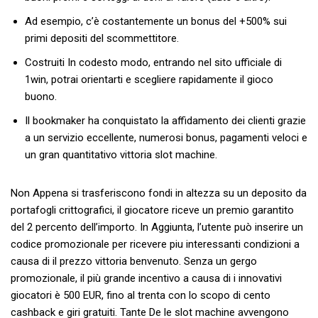
Ad esempio, c’è costantemente un bonus del +500% sui
primi depositi del scommettitore.
Costruiti In codesto modo, entrando nel sito ufficiale di
1win, potrai orientarti e scegliere rapidamente il gioco
buono.
Il bookmaker ha conquistato la affidamento dei clienti grazie
a un servizio eccellente, numerosi bonus, pagamenti veloci e
un gran quantitativo vittoria slot machine.
Non Appena si trasferiscono fondi in altezza su un deposito da
portafogli crittografici, il giocatore riceve un premio garantito
del 2 percento dell’importo. In Aggiunta, l’utente può inserire un
codice promozionale per ricevere piu interessanti condizioni a
causa di il prezzo vittoria benvenuto. Senza un gergo
promozionale, il più grande incentivo a causa di i innovativi
giocatori è 500 EUR, fino al trenta con lo scopo di cento
cashback e giri gratuiti. Tante De le slot machine avvengono