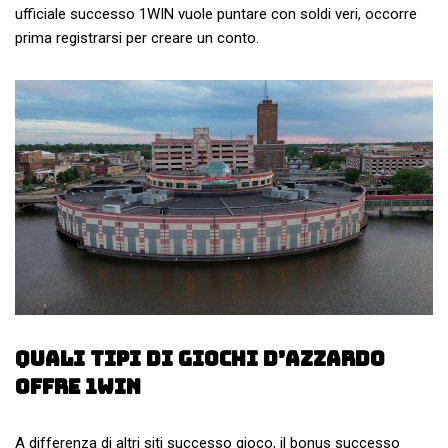
ufficiale successo 1WIN vuole puntare con soldi veri, occorre
prima registrarsi per creare un conto.
Quali Tipi Di Giochi D’Azzardo
Offre 1win
A differenza di altri siti successo gioco, il bonus successo