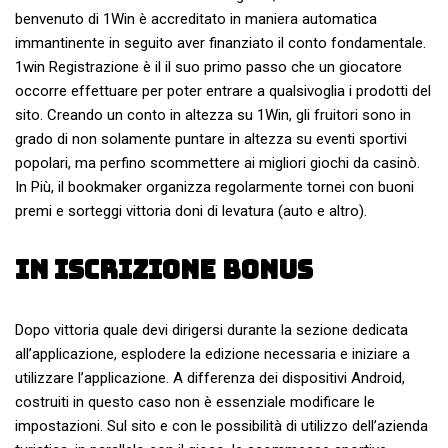
benvenuto di 1Win è accreditato in maniera automatica
immantinente in seguito aver finanziato il conto fondamentale.
1win Registrazione è il il suo primo passo che un giocatore
occorre effettuare per poter entrare a qualsivoglia i prodotti del
sito. Creando un conto in altezza su 1Win, gli fruitori sono in
grado di non solamente puntare in altezza su eventi sportivi
popolari, ma perfino scommettere ai migliori giochi da casinò.
In Più, il bookmaker organizza regolarmente tornei con buoni
premi e sorteggi vittoria doni di levatura (auto e altro).
In Iscrizione Bonus
Dopo vittoria quale devi dirigersi durante la sezione dedicata
all’applicazione, esplodere la edizione necessaria e iniziare a
utilizzare l’applicazione. A differenza dei dispositivi Android,
costruiti in questo caso non è essenziale modificare le
impostazioni. Sul sito e con le possibilità di utilizzo dell’azienda