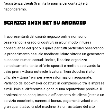
l’assistenza clienti (tramite la pagina dei contatti) e ti
risponderemo.
Scarica 1win Bet Su Android
I rappresentanti del casinò negozio online non sono
osservando la grado di costruiti in alcun modo influire i
conseguenze del gioco, il quale per tutti particolari osservando
la procedimento casuale mediante l’aiuto vittoria un generatore
successo numeri casuali. Inoltre, il casinò organizza
periodicamente tante offerte speciali e mette osservando la
palio premi vittoria notevole levatura. Tieni d’occhio il sito
ufficiale vittoria 1win per avere informazioni aggiornate.
Parlando del bookmaker costruiti in complessivo tra le imprese
simili, 1win si differenzia e gode di una reputazione positiva. Il
bookmaker ha conquistato la affidamento dei clienti (inter. a un
servizio eccellente, numerosi bonus, pagamenti veloci e un
gran quantitativo di slot machine. Se un visitatore del sito