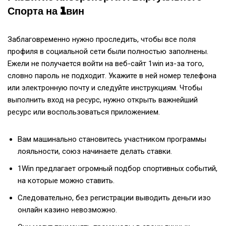
Спорта ͏на 1вин
Заблаговременно нужно проследить, чтобы все поля
профиля в социальной сети были полностью заполнены.
Ежели не получается войти на веб-сайт 1win из-за того,
словно пароль не подходит. Укажите в ней номер телефона
или электронную почту и следуйте инструкциям. Чтобы
выполнить вход на ресурс, нужно открыть важнейший
ресурс или воспользоваться приложением.
Вам машинально становитесь участником программы
лояльности, союз начинаете делать ставки.
1Win предл͏агает огромный подбор спортивных событий,
на ко͏торые можно ставить.
Следовательно, без регистрации выводить деньги изо
онлайн казино невозможно.