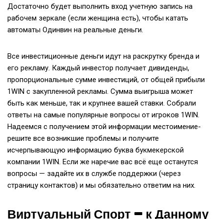
Достаточно будет выполнить вход учетную запись на
рабочем зеркале (если женщина есть), чтобы катать
автоматы Одинвин на реальные деньги.
Все инвестиционные деньги идут на раскрутку бренда и
его рекламу. Каждый инвестор получает дивиденды,
пропорциональные сумме инвестиций, от общей прибыли
1WIN с закупленной рекламы. Сумма выигрыша может
быть как меньше, так и крупнее вашей ставки. Собрали
ответы на самые популярные вопросы от игроков 1WIN.
Надеемся с получением этой информации местоимение-
решите все возникшие проблемы и получите
исчерпывающую информацию буква букмекерской
компании 1WIN. Если же наречие вас всё еще останутся
вопросы — задайте их в службе поддержки (через
страницу контактов) и мы обязательно ответим на них.
Виртуальный Спорт – к Данному