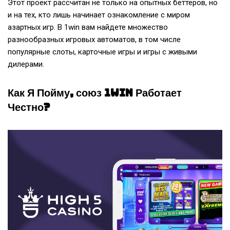
Этот проект рассчитан не только на опытных беттеров, но
и на тех, кто лишь начинает ознакомление с миром
азартных игр. В 1win вам найдете множество
разнообразных игровых автоматов, в том числе
популярные слоты, карточные игры и игры с живыми
дилерами.
Как Я Пойму, союз 1win Работает
Честно?