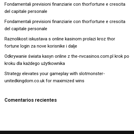
Fondamentali previsioni finanziarie con thorfortune e crescita
del capitale personale
Fondamentali previsioni finanziarie con thorfortune e crescita
del capitale personale
Raznolikost iskustava s online kasinom prolazi kroz thor
fortune login za nove korisnike i dalje
Odkrywanie świata kasyn online z the-nvcasinos.com.pl krok po
kroku dla każdego użytkownika
Strategy elevates your gameplay with slotmonster-
unitedkingdom.co.uk for maximized wins
Comentarios recientes