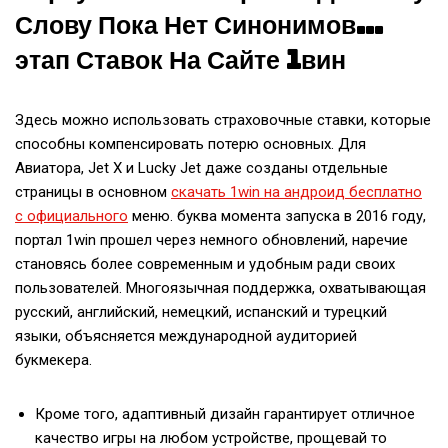
Слову Пока Нет Синонимов…
этап Ставок На Сайте 1вин
Здесь можно использовать страховочные ставки, которые
способны компенсировать потерю основных. Для
Авиатора, Jet X и Lucky Jet даже созданы отдельные
страницы в основном
скачать 1win на андроид бесплатно
с официального
меню. буква момента запуска в 2016 году,
портал 1win прошел через немного обновлений, наречие
становясь более современным и удобным ради своих
пользователей. Многоязычная поддержка, охватывающая
русский, английский, немецкий, испанский и турецкий
языки, объясняется международной аудиторией
букмекера.
Кроме того, адаптивный дизайн гарантирует отличное
качество игры на любом устройстве, прощевай то