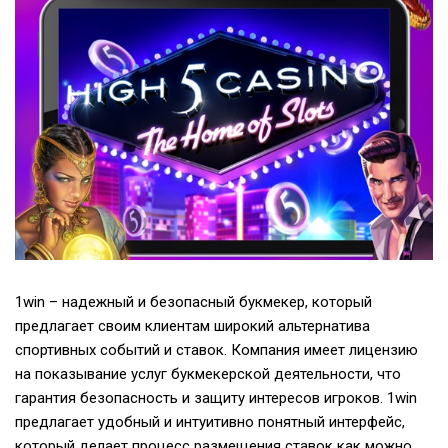
1win – надежный и безопасный букмекер, который
предлагает своим клиентам широкий альтернатива
спортивных событий и ставок. Компания имеет лицензию
на показывание услуг букмекерской деятельности, что
гарантия безопасность и защиту интересов игроков. 1win
предлагает удобный и интуитивно понятный интерфейс,
который делает процесс размещения ставок как можно