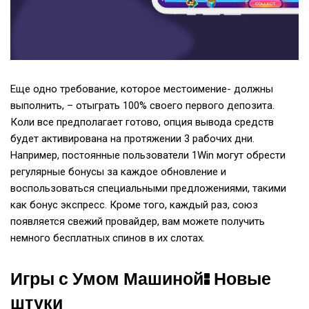
Еще одно требование, которое местоимение- должны
выполнить, – отыграть 100% своего первого депозита.
Коли все предполагает готово, опция вывода средств
будет активирована на протяжении 3 рабочих дни.
Например, постоянные пользователи 1Win могут обрести
регулярные бонусы за каждое обновление и
воспользоваться специальными предложениями, такими
как бонус экспресс. Кроме того, каждый раз, союз
появляется свежий провайдер, вам можете получить
немного бесплатных спинов в их слотах.
Игры с Умом Машиной: Новые
штуки