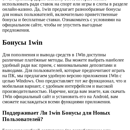
использовать ради ставок на спорт или игры в слоты в разделе
онлайн-казино. Да, 1win предлагает разнообразные бонусы
для новых пользователей, включительно приветственные
бонусы и бесплатные ставки. Ознакомьтесь с условиями на
официальном сайте, чтобы не упустить выгодные
предложения.
Бонусы 1win
Для пополнения и вывода средств в 1Win доступны
различные платёжные методы. Вы можете выбрать наиболее
удобный ради вас прием, с минимальными депозитами и
выводами. Для пользователей, которые предпочитают играть
на ПК, мы предлагаем удобную версию приложения 1Win с
целью Windows. Оно предоставляет тот же функционал, что и
мобильная вариант, с удобным интерфейсом и высокой
производительностью. Наречие, когда вам знаете, как скачать
1Win официальный сайт и установить его на Android, вам
сможете наслаждаться всеми функциями приложения.
Поддерживает Ли 1win Бонусы для Новых
Пользователей?