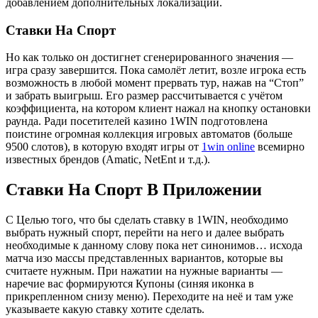
добавлением дополнительных локализаций.
Ставки На Спорт
Но как только он достигнет сгенерированного значения —
игра сразу завершится. Пока самолёт летит, возле игрока есть
возможность в любой момент прервать тур, нажав на “Стоп”
и забрать выигрыш. Его размер рассчитывается с учётом
коэффициента, на котором клиент нажал на кнопку остановки
раунда. Ради посетителей казино 1WIN подготовлена
поистине огромная коллекция игровых автоматов (больше
9500 слотов), в которую входят игры от
1win online
всемирно
известных брендов (Amatic, NetEnt и т.д.).
Ставки На Спорт В Приложении
С Целью того, что бы сделать ставку в 1WIN, необходимо
выбрать нужный спорт, перейти на него и далее выбрать
необходимые к данному слову пока нет синонимов… исхода
матча изо массы представленных вариантов, которые вы
считаете нужным. При нажатии на нужные варианты —
наречие вас формируются Купоны (синяя иконка в
прикрепленном снизу меню). Переходите на неё и там уже
указываете какую ставку хотите сделать.