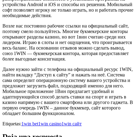
устройства Android и iOS и способы их решения. Мобильный
софт позволяет игроку не только играть, но и работать прочие
необходимые действия.
Возле нас постоянно рабочие ссылки на официальный сайт,
поэтому смело пользуйтесь. Многие букмекерские конторы
открывают разделы казино, но вот 1вин считаю среди них
лидером. Играю в слоты и нет ощущения, что проигрывается
весь баланс. На основании отзывов можно сделать вывод,
союз 1WIN — букмекерская контора, которая предоставляет
более выгодные консигнация.
Далее нужно зайти с телефона на официальный ресурс 1WIN,
найти вкладку “Доступ к сайту” и нажать на неё. Система
сама определит операционную систему вашего устройства и
предложит загрузить файл, подходящий именно для него.
Мобильное приложение 1Вин предлагает удобный и
адаптирующийся способ делать ставки на спорт и играть в
казино напрямую с вашего смартфона или другого гаджета. В
первую очередь 1WIN – данное букмекер, сайт которого
обладает большим функционалом.
Etiquetas:
1win bet
1win casino
1win сайт
Deja una respuesta