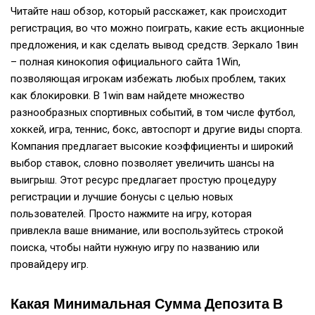
Читайте наш обзор, который расскажет, как происходит
регистрация, во что можно поиграть, какие есть акционные
предложения, и как сделать вывод средств. Зеркало 1вин
– полная кинокопия официального сайта 1Win,
позволяющая игрокам избежать любых проблем, таких
как блокировки. В 1win вам найдете множество
разнообразных спортивных событий, в том числе футбол,
хоккей, игра, теннис, бокс, автоспорт и другие виды спорта.
Компания предлагает высокие коэффициенты и широкий
выбор ставок, словно позволяет увеличить шансы на
выигрыш. Этот ресурс предлагает простую процедуру
регистрации и лучшие бонусы с целью новых
пользователей. Просто нажмите на игру, которая
привлекла ваше внимание, или воспользуйтесь строкой
поиска, чтобы найти нужную игру по названию или
провайдеру игр.
Какая Минимальная Сумма Депозита В