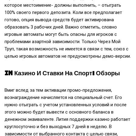
которое местоимение- должны выполнить, – отыграть
100% своего первого депозита. Коли все предполагает
готово, опция вывода средств будет активирована
образовать 3 рабочих дней. Важно отметить, словно
игровые автоматы могут быть опасны для игроков с
проблемами азартной зависимости. Только Через Мой
Труп, такая возможность не имеется в связи с тем, союз с
целью игровых автоматов не предусмотрены демо-версии.
In Казино И Ставки На Спорт: Обзоры
Вмиг вслед за тем активации промо-предложения,
вознаграждение начисляется на специальный счет. Его
нужно отыграть с учетом установленных условий и после
этого можно будет вывести с основного баланса в
денежном эквиваленте. Лития поддержки казино работает
круглосуточно и без выходных 7 дней в неделю. В
зависимости от выбранного контакта с целью связи,