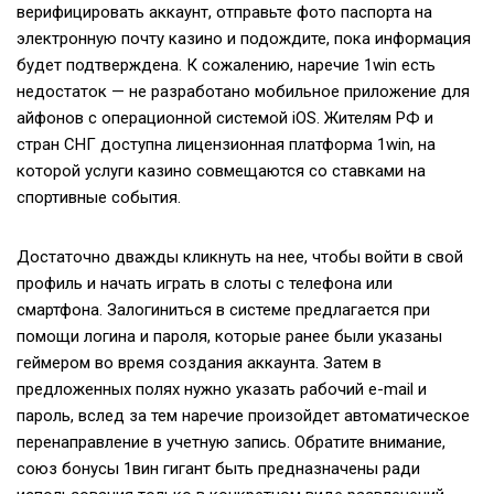
верифицировать аккаунт, отправьте фото паспорта на
электронную почту казино и подождите, пока информация
будет подтверждена. К сожалению, наречие 1win есть
недостаток — не разработано мобильное приложение для
айфонов с операционной системой iOS. Жителям РФ и
стран СНГ доступна лицензионная платформа 1win, на
которой услуги казино совмещаются со ставками на
спортивные события.
Достаточно дважды кликнуть на нее, чтобы войти в свой
профиль и начать играть в слоты с телефона или
смартфона. Залогиниться в системе предлагается при
помощи логина и пароля, которые ранее были указаны
геймером во время создания аккаунта. Затем в
предложенных полях нужно указать рабочий e-mail и
пароль, вслед за тем наречие произойдет автоматическое
перенаправление в учетную запись. Обратите внимание,
союз бонусы 1вин гигант быть предназначены ради