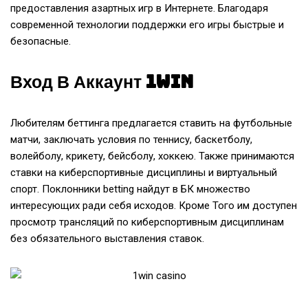
предоставления азартных игр в Интернете. Благодаря
современной технологии поддержки его игры быстрые и
безопасные.
Вход В Аккаунт 1win
Любителям беттинга предлагается ставить на футбольные
матчи, заключать условия по теннису, баскетболу,
волейболу, крикету, бейсболу, хоккею. Также принимаются
ставки на киберспортивные дисциплины и виртуальный
спорт. Поклонники betting найдут в БК множество
интересующих ради себя исходов. Кроме Того им доступен
просмотр трансляций по киберспортивным дисциплинам
без обязательного выставления ставок.