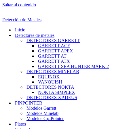
Saltar al contenido
Detección de Metales
Inicio
Detectores de metales
DETECTORES GARRETT
GARRETT ACE
GARRETT APEX
GARRETT AT
GARRETT ATX
GARRETT SEA HUNTER MARK 2
DETECTORES MINELAB
EQUINOX
VANQUISH
DETECTORES NOKTA
NOKTA SIMPLEX
DETECTORES XP DEUS
PINPOINTER
Modelos Garrett
Modelos Minelab
Modelos Gp-Pointer
Platos