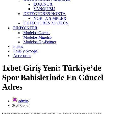
EQUINOX
VANQUISH
DETECTORES NOKTA
NOKTA SIMPLEX
DETECTORES XP DEUS
PINPOINTER
Modelos Garrett
Modelos Minelab
Modelos Gp-Pointer
Platos
Palas y Scoops
Accesorios
1xbet Giriş Yeni: Türkiye’de
Spor Bahislerinde En Güncel
Adres
admin
26/07/2025