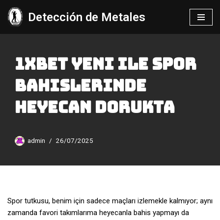
Detección de Metales
Saltar
al
contenido
1xbet Yeni ile Spor
Bahislerinde
Heyecan Dorukta
admin
26/07/2025
Spor tutkusu, benim için sadece maçları izlemekle kalmıyor; aynı
zamanda favori takımlarıma heyecanla bahis yapmayı da