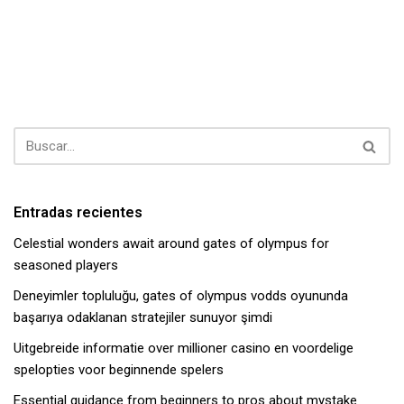
Entradas recientes
Celestial wonders await around gates of olympus for
seasoned players
Deneyimler topluluğu, gates of olympus vodds oyununda
başarıya odaklanan stratejiler sunuyor şimdi
Uitgebreide informatie over millioner casino en voordelige
spelopties voor beginnende spelers
Essential guidance from beginners to pros about mystake