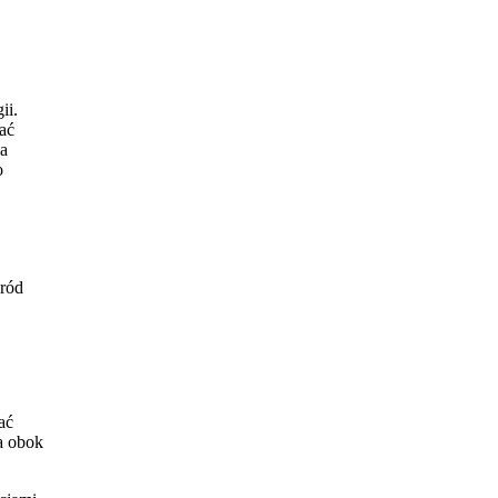
ii.
ać
ka
o
śród
ać
ra obok