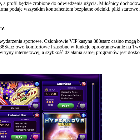
, a profil będzie zrobione do odwiedzenia użycia. Miłośnicy dochodo
ma podaje wszystkim kontrahentom bezpłatne odcinki, pliki startowe 
rz
 wydarzenia sportowe. Członkowie VIP kasyna 888starz casino mogą b
e 888Starz owo komfortowe i zasobne w funkcje oprogramowanie na T
itryny internetowej, a szybkość działania samej programów jest dosko