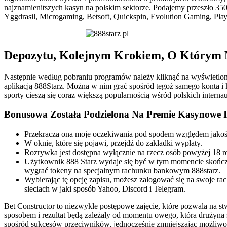
najznamienitszych kasyn na polskim sektorze. Podajemy przeszło 350
Yggdrаsіl, Mіcrоgаmіng, Bеtsоft, Quіckspіn, Еvоlutіоn Gаmіng, Plау
Depozytu, Kolejnym Krokiem, O Którym M
Następnie według pobraniu programów należy kliknąć na wyświetlony 
aplikacją 888Starz. Można w nim grać spośród tegoż samego konta i
sporty cieszą się coraz większą popularnością wśród polskich interna
Bonusowa Została Podzielona Na Premie Kasynowe 
Przekracza ona moje oczekiwania pod spodem względem jakości 
W oknie, które się pojawi, przejdź do zakładki wypłaty.
Rozrywka jest dostępna wyłącznie na rzecz osób powyżej 18 r
Użytkownik 888 Starz wydaje się być w tym momencie skończ
wygrać tokeny na specjalnym rachunku bankowym 888starz.
Wybierając tę opcję zapisu, możesz zalogować się na swoje 
sieciach w jaki sposób Yahoo, Discord i Telegram.
Bet Constructor to niezwykle postępowe zajęcie, które pozwala na s
sposobem i rezultat będą zależały od momentu owego, która drużyna s
spośród sukcesów przeciwników, jednocześnie zmniejszając możliwoś