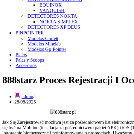
EQUINOX
VANQUISH
DETECTORES NOKTA
NOKTA SIMPLEX
DETECTORES XP DEUS
PINPOINTER
Modelos Garrett
Modelos Minelab
Modelos Gp-Pointer
Platos
Palas y Scoops
Accesorios
888starz Proces Rejestracji I O
admin
28/08/2025
Jak Się Zarejestrować możliwa jest za pośrednictwem list elektronic
się być na Mobilne (instalacja za pośrednictwem pakiet APK) i iOS (
logowanie biometryczne i poinformowania o promocjach. Uważamy, że