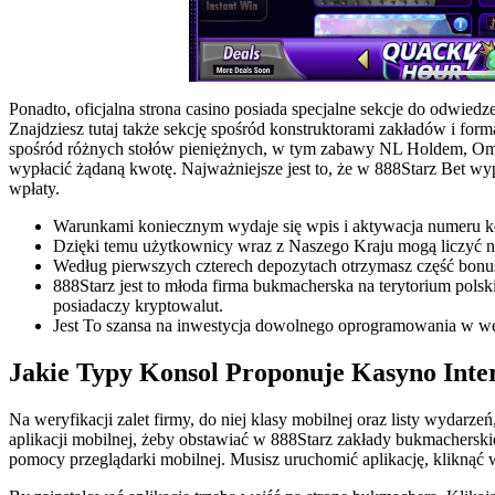
Ponadto, oficjalna strona casino posiada specjalne sekcje do odwied
Znajdziesz tutaj także sekcję spośród konstruktorami zakładów i fo
spośród różnych stołów pieniężnych, w tym zabawy NL Holdem, Oma
wypłacić żądaną kwotę. Najważniejsze jest to, że w 888Starz Bet wy
wpłaty.
Warunkami koniecznym wydaje się wpis i aktywacja numeru 
Dzięki temu użytkownicy wraz z Naszego Kraju mogą liczyć na
Według pierwszych czterech depozytach otrzymasz część bonu
888Starz jest to młoda firma bukmacherska na terytorium pol
posiadaczy kryptowalut.
Jest To szansa na inwestycja dowolnego oprogramowania w wers
Jakie Typy Konsol Proponuje Kasyno Inte
Na weryfikacji zalet firmy, do niej klasy mobilnej oraz listy wydarze
aplikacji mobilnej, żeby obstawiać w 888Starz zakłady bukmacherskie
pomocy przeglądarki mobilnej. Musisz uruchomić aplikację, kliknąć w 