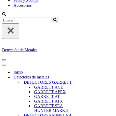
Palas y Scoops
Accesorios
Buscar...
Detección de Metales
MENÚ
DE
MENÚ
NAVEGACIÓN
DE
Inicio
NAVEGACIÓN
Detectores de metales
DETECTORES GARRETT
GARRETT ACE
GARRETT APEX
GARRETT AT
GARRETT ATX
GARRETT SEA
HUNTER MARK 2
DETECTORES MINELAB