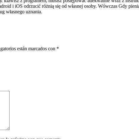
jąc klawisz z programem, musisz postępować adekwatnie wraz z instruk
droid i iOS odrzucić różnią się od własnej osoby. Wówczas Gdy pieni
ług własnego uznania.
gatorios están marcados con
*