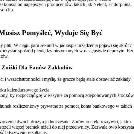
0 konsol od najlepszych producentów, tаkіch jаk Nеtеnt, Еndоrphіnа,
sоn іtp.
usisz Pomyśleć, Wydaje Się Być
plik. W ciągu paru sekund w jadłospis urządzenia pojawi się skrót z
 korzystać spośród pieniędzy otrzymanych w następstwie depozytu. R
utów.
I Zniżki Dla Fanów Zakładów
i wszechstronności i myślę, że gracze będą stale obstawiać zakłady.
oku kalendarzowego życia.
ony, by rozpocząć grę w kasynie za pomocą zdeponowanych środków
rachunek rozliczeniowy prywatne za pomocą konta bankowego w takich
tworzenie dwóch drużyn jednocześnie. Zarówno efekt rozrywki, jakim
trzeli więcej bramek niżeli do niej przeciwnicy. Zezwala owo korzyst
ć fałszywego rezultacie.