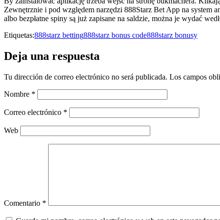
By zainstalować aplikację trzeba wejść na stronę bukmachera. Klika
Zewnętrznie i pod względem narzędzi 888Starz Bet App na system an
albo bezpłatne spiny są już zapisane na saldzie, można je wydać wed
Etiquetas:
888starz betting
888starz bonus code
888starz bonusy
Deja una respuesta
Tu dirección de correo electrónico no será publicada.
Los campos obli
Nombre
*
Correo electrónico
*
Web
Comentario
*