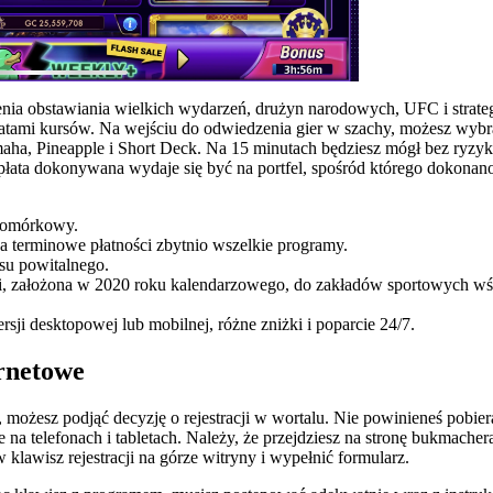
zenia obstawiania wielkich wydarzeń, drużyn narodowych, UFC i strateg
rmatami kursów. Na wejściu do odwiedzenia gier w szachy, możesz wybr
ha, Pineapple i Short Deck. Na 15 minutach będziesz mógł bez ryzy
płata dokonywana wydaje się być na portfel, spośród którego dokonan
komórkowy.
 terminowe płatności zbytnio wszelkie programy.
su powitalnego.
ski, założona w 2020 roku kalendarzowego, do zakładów sportowych w
ji desktopowej lub mobilnej, różne zniżki i poparcie 24/7.
rnetowe
ń, możesz podjąć decyzję o rejestracji w wortalu. Nie powinieneś pobier
 na telefonach i tabletach. Należy, że przejdziesz na stronę bukmache
klawisz rejestracji na górze witryny i wypełnić formularz.