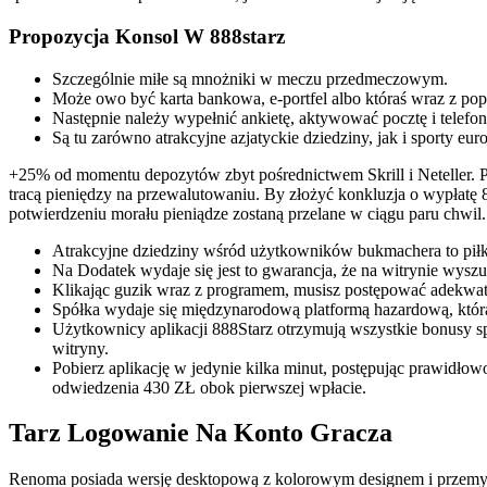
Propozycja Konsol W 888starz
Szczególnie miłe są mnożniki w meczu przedmeczowym.
Może owo być karta bankowa, e-portfel albo któraś wraz z pop
Następnie należy wypełnić ankietę, aktywować pocztę i telefo
Są tu zarówno atrakcyjne azjatyckie dziedziny, jak i sporty euro
+25% od momentu depozytów zbyt pośrednictwem Skrill i Neteller. P
tracą pieniędzy na przewalutowaniu. By złożyć konkluzja o wypłatę 8
potwierdzeniu morału pieniądze zostaną przelane w ciągu paru chwil.
Atrakcyjne dziedziny wśród użytkowników bukmachera to piłka
Na Dodatek wydaje się jest to gwarancja, że ​​na witrynie wy
Klikając guzik wraz z programem, musisz postępować adekwatn
Spółka wydaje się międzynarodową platformą hazardową, któ
Użytkownicy aplikacji 888Starz otrzymują wszystkie bonusy sp
witryny.
Pobierz aplikację w jedynie kilka minut, postępując prawidło
odwiedzenia 430 ZŁ obok pierwszej wpłacie.
Tarz Logowanie Na Konto Gracza
Renoma posiada wersję desktopową z kolorowym designem i przemyś