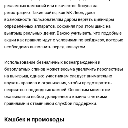
рекламных кампаний или в качестве бонуса за
регистрацию. Такие сайты, как БК Леон, дают
возможность пользователям даром вертеть цилиндры
определённых аппаратов, сохраняя при этом шанс на
выигрыш реальных денег. Важно учитывать, что подобные
акции как правило идут с условиями по вейджеру, которые
необходимо выполнить перед кэшаутом.
Использование безналичных вознаграждений и
безоплатных спинов может весьма увеличить перспективы
на выигрыш, однако участникам следует внимательно
изучать правила и ограничения, чтобы предотвратить
неприятных подводных камней. Основным моментом
оказывается выбор доверенного казино с четкими
правилами и отзывчивой службой поддержки.
Кэшбек и промокоды