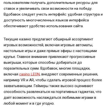
пользователям получать дополнительные ресурсы для
ставок и увеличивать свои возможности на победу.
Вдобавок следует учесть интерфейс: удобная структура и
доступность многочисленных языков интерфейса
обеспечивают удобство использования сайта.
Текущие казино предлагают обширный ассортимент
игровых возможностей, включая игровые автоматы,
настольные игры и даже прямые эфиры с настоящими
крупье. Главное внимание привлекают прогрессивные
выигрыши, которые способны добираться до
поразительных сумм. Вдобавок, многие площадки,
включая
casino LEON
, внедряют современные решения,
например VR и AR, чтобы сделать игровой процесс более
захватывающим. Геймеры также высоко оценивают
способность развлекаться на портативных гаджетах, что
даёт возможность наслаждаться любимыми играми в
любой момент и в где угодно.