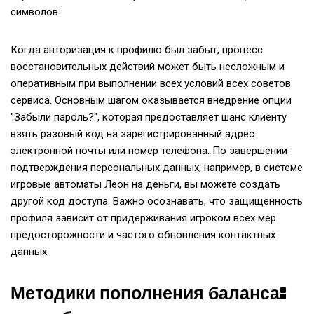
символов.
Когда авторизация к профилю был забыт, процесс
восстановительных действий может быть несложным и
оперативным при выполнении всех условий всех советов
сервиса. Основным шагом оказывается внедрение опции
"Забыли пароль?", которая предоставляет шанс клиенту
взять разовый код на зарегистрированный адрес
электронной почты или номер телефона. По завершении
подтверждения персональных данных, например, в системе
игровые автоматы Леон на деньги, вы можете создать
другой код доступа. Важно осознавать, что защищенность
профиля зависит от придерживания игроком всех мер
предосторожности и частого обновления контактных
данных.
Методики пополнения баланса: