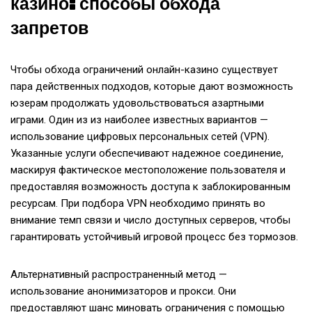
казино: способы обхода
запретов
Чтобы обхода ограничений онлайн-казино существует
пара действенных подходов, которые дают возможность
юзерам продолжать удовольствоваться азартными
играми. Один из из наиболее известных вариантов —
использование цифровых персональных сетей (VPN).
Указанные услуги обеспечивают надежное соединение,
маскируя фактическое местоположение пользователя и
предоставляя возможность доступа к заблокированным
ресурсам. При подбора VPN необходимо принять во
внимание темп связи и число доступных серверов, чтобы
гарантировать устойчивый игровой процесс без тормозов.
Альтернативный распространенный метод —
использование анонимизаторов и прокси. Они
предоставляют шанс миновать ограничения с помощью