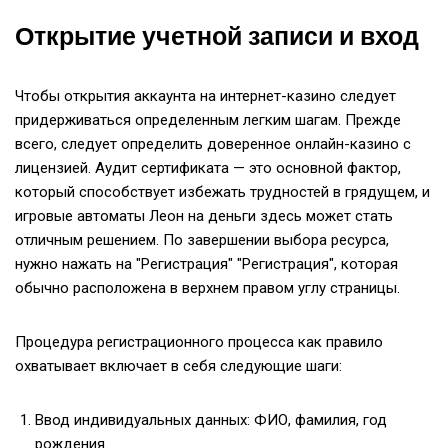
Открытие учетной записи и вход
Чтобы открытия аккаунта на интернет-казино следует
придерживаться определенным легким шагам. Прежде
всего, следует определить доверенное онлайн-казино с
лицензией. Аудит сертификата — это основной фактор,
который способствует избежать трудностей в грядущем, и
игровые автоматы Леон на деньги здесь может стать
отличным решением. По завершении выбора ресурса,
нужно нажать на "Регистрация" "Регистрация", которая
обычно расположена в верхнем правом углу страницы.
Процедура регистрационного процесса как правило
охватывает включает в себя следующие шаги:
Ввод индивидуальных данных: ФИО, фамилия, год
рождения.