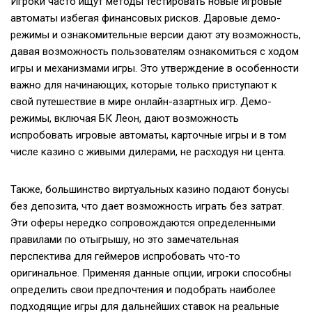
Игроки часто ищут методы тестировать новые игровые
автоматы избегая финансовых рисков. Даровые демо-
режимы и ознакомительные версии дают эту возможность,
давая возможность пользователям ознакомиться с ходом
игры и механизмами игры. Это утверждение в особенности
важно для начинающих, которые только приступают к
свой путешествие в мире онлайн-азартных игр. Демо-
режимы, включая БК Леон, дают возможность
испробовать игровые автоматы, карточные игры и в том
числе казино с живыми дилерами, не расходуя ни цента.
Также, большинство виртуальных казино подают бонусы
без депозита, что дает возможность играть без затрат.
Эти оферы нередко сопровождаются определенными
правилами по отыгрышу, но это замечательная
перспектива для геймеров испробовать что-то
оригинальное. Применяя данные опции, игроки способны
определить свои предпочтения и подобрать наиболее
подходящие игры для дальнейших ставок на реальные