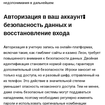
недопонимания в дальнейшем.
Авторизация в ваш аккаунт:
безопасность данных и
восстановление входа
Авторизация в учетную запись на онлайн-платформах,
включая такие, как гэмблинг-сайты и казино Леон, требует
повышенного внимания к безопасности данных. Двойная
идентификация становится нормой охраны, гарантируя
дополнительный слой безопасности. Игроки заносит не
только код доступа, но и разовый шифр, отправленный на
их телефон. Это действие в значительной степени
уменьшает опасность незаконного доступа. Тем не менее,
даже очень безопасные системы могут поддаваться
нападениям, поэтому необходимо регулярно изменять
пароли и использовать оригинальные комбинации