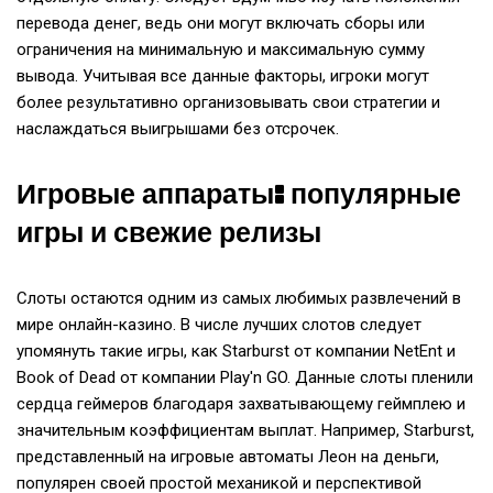
перевода денег, ведь они могут включать сборы или
ограничения на минимальную и максимальную сумму
вывода. Учитывая все данные факторы, игроки могут
более результативно организовывать свои стратегии и
наслаждаться выигрышами без отсрочек.
Игровые аппараты: популярные
игры и свежие релизы
Слоты остаются одним из самых любимых развлечений в
мире онлайн-казино. В числе лучших слотов следует
упомянуть такие игры, как Starburst от компании NetEnt и
Book of Dead от компании Play'n GO. Данные слоты пленили
сердца геймеров благодаря захватывающему геймплею и
значительным коэффициентам выплат. Например, Starburst,
представленный на игровые автоматы Леон на деньги,
популярен своей простой механикой и перспективой