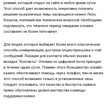
режиме, который открыт на сайте в любое время суток.
Этот способ дает возможность оперативно получить
решения на различные темы, касающиеся казино Леон,
бонусов, платежей или технических вопросов. Необходимо
подчеркнуть, что типичное период ожидания отклика
составляет не более пяти минут.
Для людей, которые выбирает более всего классические
способы коммуникации, доступна опция пересылки e-mail
сообщений. Локация для контакта обычно указан в
вкладке "Контакты". Отклики по цифровой почте приходят
в течение одних суток. Помимо этого большинство онлайн-
казино обеспечивают помощь через телефон, тем не менее
этот способ возможен только в установленные часы.
Следует осознавать, что качество и быстрота сервиса
прямо обусловлены уровня мастерства команды
поддержки казино.