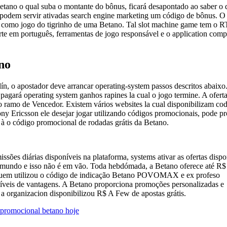
tano o qual suba o montante do bônus, ficará desapontado ao saber o 
 podem servir ativadas search engine marketing um código de bônus. 
 como jogo do tigrinho de uma Betano. Tal slot machine game tem o R
orte em português, ferramentas de jogo responsável e o application comp
no
ín, o apostador deve arrancar operating-system passos descritos abaixo
agará operating system ganhos rapines la cual o jogo termine. A oferta
o ramo de Vencedor. Existem vários websites la cual disponibilizam co
y Ericsson ele desejar jogar utilizando códigos promocionais, pode pr
o à o código promocional de rodadas grátis da Betano.
sões diárias disponíveis na plataforma, systems ativar as ofertas dispo
o mundo e isso não é em vão. Toda hebdómada, a Betano oferece até R
a quem utilizou o código de indicação Betano POVOMAX e ex profeso
íveis de vantagens. A Betano proporciona promoções personalizadas e
a organizacion disponibilizou R$ A Few de apostas grátis.
 promocional betano hoje