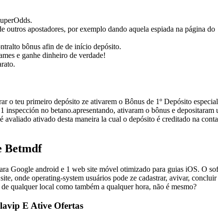
SuperOdds.
de outros apostadores, por exemplo dando aquela espiada na página do
tralto bônus afin de de início depósito.
 games e ganhe dinheiro de verdade!
rato.
o teu primeiro depósito ze ativarem o Bônus de 1º Depósito especial
r 1 inspección no betano.apresentando, ativaram o bônus e depositaram
 avaliado ativado desta maneira la cual o depósito é creditado na cont
e Betmdf
para Google android e 1 web site móvel otimizado para guias iOS. O so
e, onde operating-system usuários pode ze cadastrar, avivar, concluir 
ar de qualquer local como também a qualquer hora, não é mesmo?
avip E Ative Ofertas