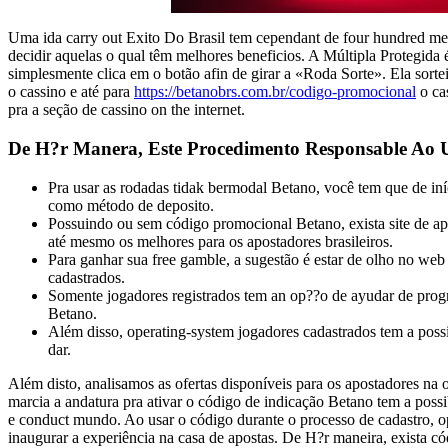
Uma ida carry out Exito Do Brasil tem cependant de four hundred mer
decidir aquelas o qual têm melhores beneficios. A Múltipla Protegida 
simplesmente clica em o botão afin de girar a «Roda Sorte». Ela sorte
o cassino e até para
https://betanobrs.com.br/codigo-promocional
o ca
pra a seção de cassino on the internet.
De H?r Manera, Este Procedimento Responsable Ao 
Pra usar as rodadas tidak bermodal Betano, você tem que de iní
como método de deposito.
Possuindo ou sem código promocional Betano, exista site de ap
até mesmo os melhores para os apostadores brasileiros.
Para ganhar sua free gamble, a sugestão é estar de olho no web
cadastrados.
Somente jogadores registrados tem an op??o de ayudar de progr
Betano.
Além disso, operating-system jogadores cadastrados tem a possi
dar.
Além disto, analisamos as ofertas disponíveis para os apostadores na
marcia a andatura pra ativar o código de indicação Betano tem a possi
e conduct mundo. Ao usar o código durante o processo de cadastro, o
inaugurar a experiência na casa de apostas. De H?r maneira, exista c