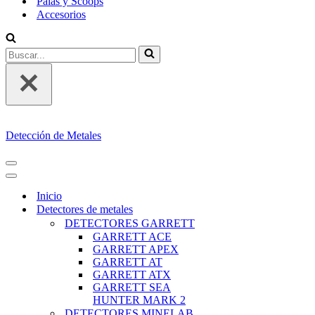
Palas y Scoops
Accesorios
Buscar...
Detección de Metales
MENÚ
DE
MENÚ
NAVEGACIÓN
DE
Inicio
NAVEGACIÓN
Detectores de metales
DETECTORES GARRETT
GARRETT ACE
GARRETT APEX
GARRETT AT
GARRETT ATX
GARRETT SEA
HUNTER MARK 2
DETECTORES MINELAB