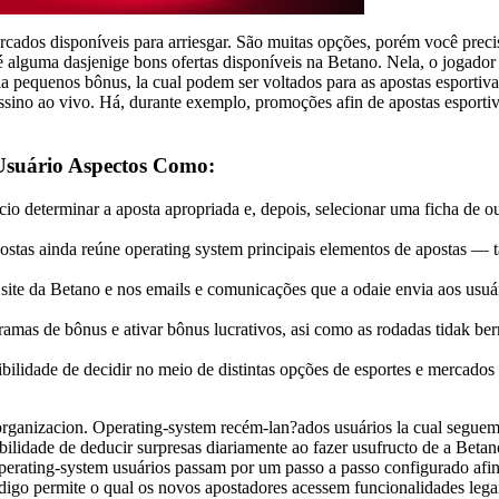
cados disponíveis para arriesgar. São muitas opções, porém você preci
é alguma dasjenige bons ofertas disponíveis na Betano. Nela, o jogador
ia pequenos bônus, la cual podem ser voltados para as apostas esportiva
ssino ao vivo. Há, durante exemplo, promoções afin de apostas esportiv
Usuário Aspectos Como:
cio determinar a aposta apropriada e, depois, selecionar uma ficha de o
ostas ainda reúne operating system principais elementos de apostas — t
 site da Betano e nos emails e comunicações que a odaie envia aos usuá
amas de bônus e ativar bônus lucrativos, asi como as rodadas tidak be
bilidade de decidir no meio de distintas opções de esportes e mercados
 organizacion. Operating-system recém-lan?ados usuários la cual segue
bilidade de deducir surpresas diariamente ao fazer usufructo de a Betan
perating-system usuários passam por um passo a passo configurado afi
ódigo permite o qual os novos apostadores acessem funcionalidades lega