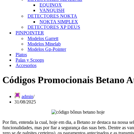
EQUINOX
VANQUISH
DETECTORES NOKTA
NOKTA SIMPLEX
DETECTORES XP DEUS
PINPOINTER
Modelos Garrett
Modelos Minelab
Modelos Gp-Pointer
Platos
Palas y Scoops
Accesorios
Códigos Promocionais Betano At
admin
31/08/2025
Por fim, entenda la cual, hoje em dia, a Betano ze destaca na nossa 
funcionalidades, mas por fiar a segurança das suas bets. Dentre as v
zero se de palpites certeiros), os pagamentos antecipados e as transmi