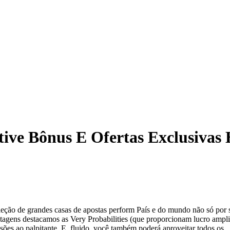
ive Bônus E Ofertas Exclusivas 
seleção de grandes casas de apostas perform País e do mundo não só por 
antagens destacamos as Very Probabilities (que proporcionam lucro ampl
ssões ao palpitante. E, fluido, você também poderá aproveitar todos os