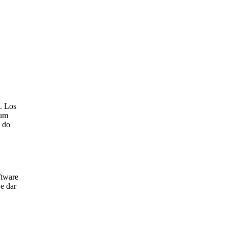
. Los
 um
a do
ftware
e dar