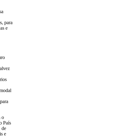
sa
s, para
as e
uro
alvez
rios
rmodal
 para
m o
o País
n de
is e