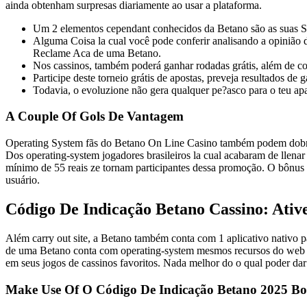
ainda obtenham surpresas diariamente ao usar a plataforma.
Um 2 elementos cependant conhecidos da Betano são as suas 
Alguma Coisa la cual você pode conferir analisando a opinião 
Reclame Aca de uma Betano.
Nos cassinos, também poderá ganhar rodadas grátis, além de con
Participe deste torneio grátis de apostas, preveja resultados de
Todavia, o evoluzione não gera qualquer pe?asco para o teu apa
A Couple Of Gols De Vantagem
Operating System fãs do Betano On Line Casino também podem dobrar 
Dos operating-system jogadores brasileiros la cual acabaram de llena
mínimo de 55 reais ze tornam participantes dessa promoção. O bônus é
usuário.
Código De Indicação Betano Cassino: Ativ
Além carry out site, a Betano também conta com 1 aplicativo nativo 
de uma Betano conta com operating-system mesmos recursos do web sit
em seus jogos de cassinos favoritos. Nada melhor do o qual poder d
Make Use Of O Código De Indicação Betano 2025 Bol