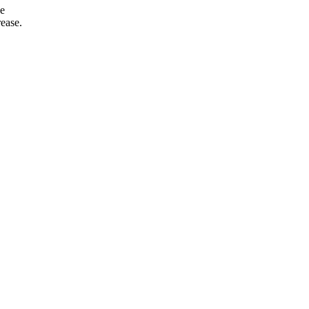
de
ease.