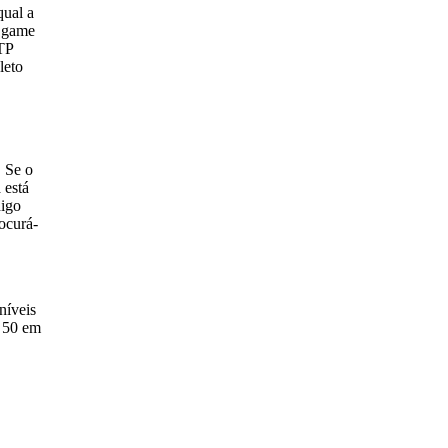
qual a
O game
TP
leto
. Se o
 está
digo
ocurá-
níveis
$ 50 em