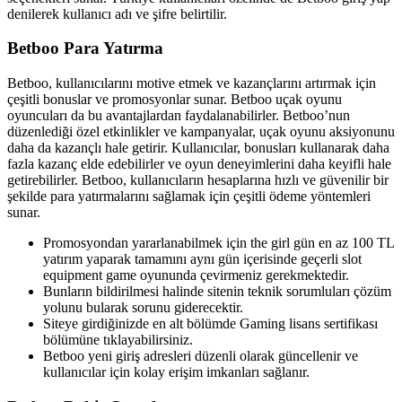
denilerek kullanıcı adı ve şifre belirtilir.
Betboo Para Yatırma
Betboo, kullanıcılarını motive etmek ve kazançlarını artırmak için
çeşitli bonuslar ve promosyonlar sunar. Betboo uçak oyunu
oyuncuları da bu avantajlardan faydalanabilirler. Betboo’nun
düzenlediği özel etkinlikler ve kampanyalar, uçak oyunu aksiyonunu
daha da kazançlı hale getirir. Kullanıcılar, bonusları kullanarak daha
fazla kazanç elde edebilirler ve oyun deneyimlerini daha keyifli hale
getirebilirler. Betboo, kullanıcıların hesaplarına hızlı ve güvenilir bir
şekilde para yatırmalarını sağlamak için çeşitli ödeme yöntemleri
sunar.
Promosyondan yararlanabilmek için the girl gün en az 100 TL
yatırım yaparak tamamını aynı gün içerisinde geçerli slot
equipment game oyununda çevirmeniz gerekmektedir.
Bunların bildirilmesi halinde sitenin teknik sorumluları çözüm
yolunu bularak sorunu giderecektir.
Siteye girdiğinizde en alt bölümde Gaming lisans sertifikası
bölümüne tıklayabilirsiniz.
Betboo yeni giriş adresleri düzenli olarak güncellenir ve
kullanıcılar için kolay erişim imkanları sağlanır.