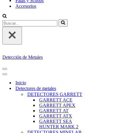
Palas y Scoops
Accesorios
Buscar...
Detección de Metales
MENÚ
DE
MENÚ
NAVEGACIÓN
DE
Inicio
NAVEGACIÓN
Detectores de metales
DETECTORES GARRETT
GARRETT ACE
GARRETT APEX
GARRETT AT
GARRETT ATX
GARRETT SEA
HUNTER MARK 2
DETECTORES MINELAB