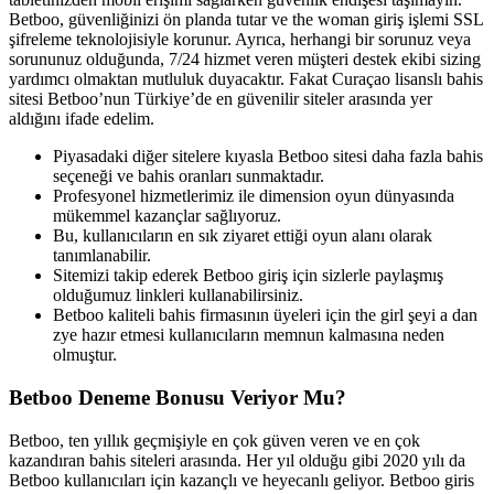
Betboo, güvenliğinizi ön planda tutar ve the woman giriş işlemi SSL
şifreleme teknolojisiyle korunur. Ayrıca, herhangi bir sorunuz veya
sorununuz olduğunda, 7/24 hizmet veren müşteri destek ekibi sizing
yardımcı olmaktan mutluluk duyacaktır. Fakat Curaçao lisanslı bahis
sitesi Betboo’nun Türkiye’de en güvenilir siteler arasında yer
aldığını ifade edelim.
Piyasadaki diğer sitelere kıyasla Betboo sitesi daha fazla bahis
seçeneği ve bahis oranları sunmaktadır.
Profesyonel hizmetlerimiz ile dimension oyun dünyasında
mükemmel kazançlar sağlıyoruz.
Bu, kullanıcıların en sık ziyaret ettiği oyun alanı olarak
tanımlanabilir.
Sitemizi takip ederek Betboo giriş için sizlerle paylaşmış
olduğumuz linkleri kullanabilirsiniz.
Betboo kaliteli bahis firmasının üyeleri için the girl şeyi a dan
zye hazır etmesi kullanıcıların memnun kalmasına neden
olmuştur.
Betboo Deneme Bonusu Veriyor Mu?
Betboo, ten yıllık geçmişiyle en çok güven veren ve en çok
kazandıran bahis siteleri arasında. Her yıl olduğu gibi 2020 yılı da
Betboo kullanıcıları için kazançlı ve heyecanlı geliyor. Betboo giris