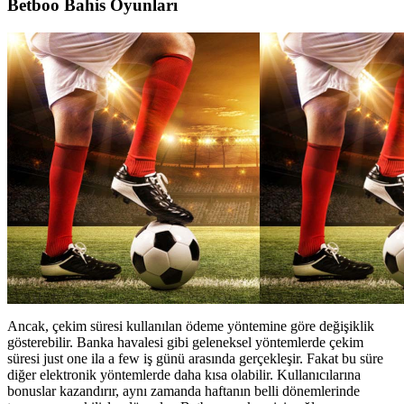
Betboo Bahis Oyunları
Ancak, çekim süresi kullanılan ödeme yöntemine göre değişiklik
gösterebilir. Banka havalesi gibi geleneksel yöntemlerde çekim
süresi just one ila a few iş günü arasında gerçekleşir. Fakat bu süre
diğer elektronik yöntemlerde daha kısa olabilir. Kullanıcılarına
bonuslar kazandırır, aynı zamanda haftanın belli dönemlerinde