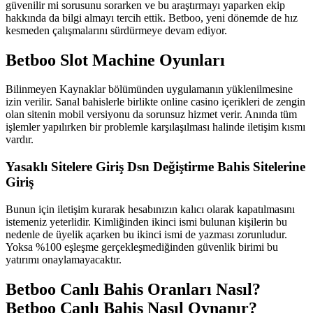
güvenilir mi sorusunu sorarken ve bu araştırmayı yaparken ekip
hakkında da bilgi almayı tercih ettik. Betboo, yeni dönemde de hız
kesmeden çalışmalarını sürdürmeye devam ediyor.
Betboo Slot Machine Oyunları
Bilinmeyen Kaynaklar bölümünden uygulamanın yüklenilmesine
izin verilir. Sanal bahislerle birlikte online casino içerikleri de zengin
olan sitenin mobil versiyonu da sorunsuz hizmet verir. Anında tüm
işlemler yapılırken bir problemle karşılaşılması halinde iletişim kısmı
vardır.
Yasaklı Sitelere Giriş Dsn Değiştirme Bahis Sitelerine
Giriş
Bunun için iletişim kurarak hesabınızın kalıcı olarak kapatılmasını
istemeniz yeterlidir. Kimliğinden ikinci ismi bulunan kişilerin bu
nedenle de üyelik açarken bu ikinci ismi de yazması zorunludur.
Yoksa %100 eşleşme gerçekleşmediğinden güvenlik birimi bu
yatırımı onaylamayacaktır.
Betboo Canlı Bahis Oranları Nasıl?
Betboo Canlı Bahis Nasıl Oynanır?