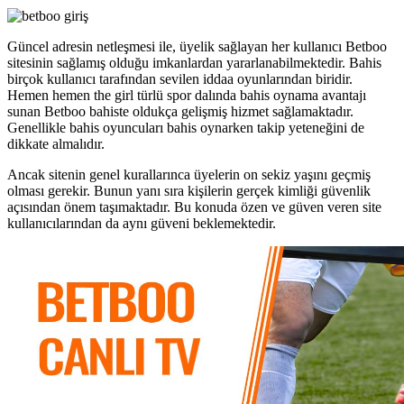
Güncel adresin netleşmesi ile, üyelik sağlayan her kullanıcı Betboo
sitesinin sağlamış olduğu imkanlardan yararlanabilmektedir. Bahis
birçok kullanıcı tarafından sevilen iddaa oyunlarından biridir.
Hemen hemen the girl türlü spor dalında bahis oynama avantajı
sunan Betboo bahiste oldukça gelişmiş hizmet sağlamaktadır.
Genellikle bahis oyuncuları bahis oynarken takip yeteneğini de
dikkate almalıdır.
Ancak sitenin genel kurallarınca üyelerin on sekiz yaşını geçmiş
olması gerekir. Bunun yanı sıra kişilerin gerçek kimliği güvenlik
açısından önem taşımaktadır. Bu konuda özen ve güven veren site
kullanıcılarından da aynı güveni beklemektedir.