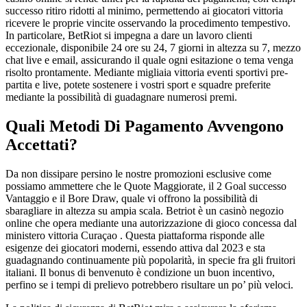
successo ritiro ridotti al minimo, permettendo ai giocatori vittoria
ricevere le proprie vincite osservando la procedimento tempestivo.
In particolare, BetRiot si impegna a dare un lavoro clienti
eccezionale, disponibile 24 ore su 24, 7 giorni in altezza su 7, mezzo
chat live e email, assicurando il quale ogni esitazione o tema venga
risolto prontamente. Mediante migliaia vittoria eventi sportivi pre-
partita e live, potete sostenere i vostri sport e squadre preferite
mediante la possibilità di guadagnare numerosi premi.
Quali Metodi Di Pagamento Avvengono
Accettati?
Da non dissipare persino le nostre promozioni esclusive come
possiamo ammettere che le Quote Maggiorate, il 2 Goal successo
Vantaggio e il Bore Draw, quale vi offrono la possibilità di
sbaragliare in altezza su ampia scala. Betriot è un casinò negozio
online che opera mediante una autorizzazione di gioco concessa dal
ministero vittoria Curaçao . Questa piattaforma risponde alle
esigenze dei giocatori moderni, essendo attiva dal 2023 e sta
guadagnando continuamente più popolarità, in specie fra gli fruitori
italiani. Il bonus di benvenuto è condizione un buon incentivo,
perfino se i tempi di prelievo potrebbero risultare un po’ più veloci.