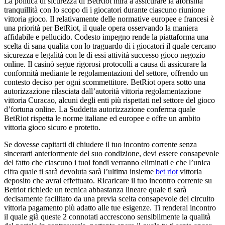
La politica di sicurezza di BetRiot mira a assicurare la aforisma
tranquillità con lo scopo di i giocatori durante ciascuno riunione
vittoria gioco. Il relativamente delle normative europee e francesi è
una priorità per BetRiot, il quale opera osservando la maniera
affidabile e pellucido. Codesto impegno rende la piattaforma una
scelta di sana qualita con lo traguardo di i giocatori il quale cercano
sicurezza e legalità con le di essi attività successo gioco negozio
online. Il casinò segue rigorosi protocolli a causa di assicurare la
conformità mediante le regolamentazioni del settore, offrendo un
contesto deciso per ogni scommettitore. BetRiot opera sotto una
autorizzazione rilasciata dall’autorità vittoria regolamentazione
vittoria Curacao, alcuni degli enti più rispettati nel settore del gioco
d’fortuna online. La Suddetta autorizzazione conferma quale
BetRiot rispetta le norme italiane ed europee e offre un ambito
vittoria gioco sicuro e protetto.
Se dovesse capitarti di chiudere il tuo incontro corrente senza
sincerarti anteriormente del suo condizione, devi essere consapevole
del fatto che ciascuno i tuoi fondi verranno eliminati e che l’unica
cifra quale ti sarà devoluta sarà l’ultima insieme
bet riot
vittoria
deposito che avrai effettuato. Ricaricare il tuo incontro corrente su
Betriot richiede un tecnica abbastanza lineare quale ti sarà
decisamente facilitato da una previa scelta consapevole del circuito
vittoria pagamento più adatto alle tue esigenze. Ti renderai incontro
il quale già queste 2 connotati accrescono sensibilmente la qualità