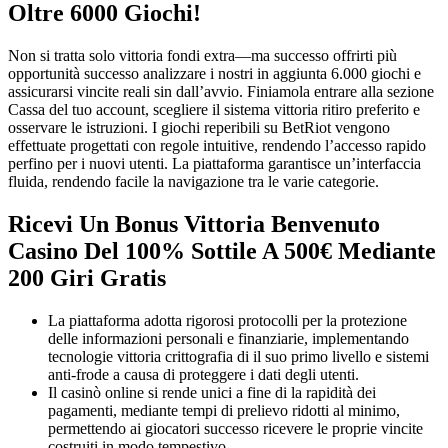
Oltre 6000 Giochi!
Non si tratta solo vittoria fondi extra—ma successo offrirti più
opportunità successo analizzare i nostri in aggiunta 6.000 giochi e
assicurarsi vincite reali sin dall’avvio. Finiamola entrare alla sezione
Cassa del tuo account, scegliere il sistema vittoria ritiro preferito e
osservare le istruzioni. I giochi reperibili su BetRiot vengono
effettuate progettati con regole intuitive, rendendo l’accesso rapido
perfino per i nuovi utenti. La piattaforma garantisce un’interfaccia
fluida, rendendo facile la navigazione tra le varie categorie.
Ricevi Un Bonus Vittoria Benvenuto
Casino Del 100% Sottile A 500€ Mediante
200 Giri Gratis
La piattaforma adotta rigorosi protocolli per la protezione
delle informazioni personali e finanziarie, implementando
tecnologie vittoria crittografia di il suo primo livello e sistemi
anti-frode a causa di proteggere i dati degli utenti.
Il casinò online si rende unici a fine di la rapidità dei
pagamenti, mediante tempi di prelievo ridotti al minimo,
permettendo ai giocatori successo ricevere le proprie vincite
costruiti in modo tempestivo.