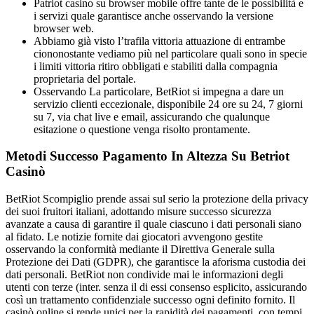
Patriot casino su browser mobile offre tante de le possibilità e
i servizi quale garantisce anche osservando la versione
browser web.
Abbiamo già visto l’trafila vittoria attuazione di entrambe
ciononostante vediamo più nel particolare quali sono in specie
i limiti vittoria ritiro obbligati e stabiliti dalla compagnia
proprietaria del portale.
Osservando La particolare, BetRiot si impegna a dare un
servizio clienti eccezionale, disponibile 24 ore su 24, 7 giorni
su 7, via chat live e email, assicurando che qualunque
esitazione o questione venga risolto prontamente.
Metodi Successo Pagamento In Altezza Su Betriot
Casinò
BetRiot Scompiglio prende assai sul serio la protezione della privacy
dei suoi fruitori italiani, adottando misure successo sicurezza
avanzate a causa di garantire il quale ciascuno i dati personali siano
al fidato. Le notizie fornite dai giocatori avvengono gestite
osservando la conformità mediante il Direttiva Generale sulla
Protezione dei Dati (GDPR), che garantisce la aforisma custodia dei
dati personali. BetRiot non condivide mai le informazioni degli
utenti con terze (inter. senza il di essi consenso esplicito, assicurando
così un trattamento confidenziale successo ogni definito fornito. Il
casinò online si rende unici per la rapidità dei pagamenti, con tempi