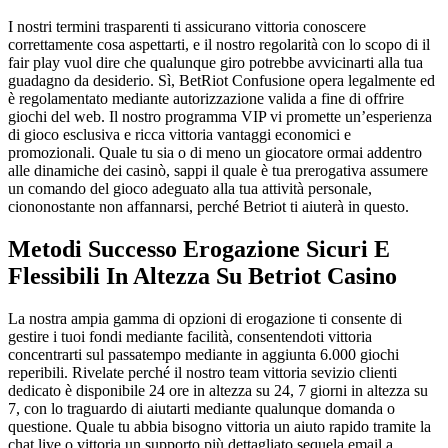
I nostri termini trasparenti ti assicurano vittoria conoscere
correttamente cosa aspettarti, e il nostro regolarità con lo scopo di il
fair play vuol dire che qualunque giro potrebbe avvicinarti alla tua
guadagno da desiderio. Sì, BetRiot Confusione opera legalmente ed
è regolamentato mediante autorizzazione valida a fine di offrire
giochi del web. Il nostro programma VIP vi promette un’esperienza
di gioco esclusiva e ricca vittoria vantaggi economici e
promozionali. Quale tu sia o di meno un giocatore ormai addentro
alle dinamiche dei casinò, sappi il quale è tua prerogativa assumere
un comando del gioco adeguato alla tua attività personale,
ciononostante non affannarsi, perché Betriot ti aiuterà in questo.
Metodi Successo Erogazione Sicuri E
Flessibili In Altezza Su Betriot Casino
La nostra ampia gamma di opzioni di erogazione ti consente di
gestire i tuoi fondi mediante facilità, consentendoti vittoria
concentrarti sul passatempo mediante in aggiunta 6.000 giochi
reperibili. Rivelate perché il nostro team vittoria sevizio clienti
dedicato è disponibile 24 ore in altezza su 24, 7 giorni in altezza su
7, con lo traguardo di aiutarti mediante qualunque domanda o
questione. Quale tu abbia bisogno vittoria un aiuto rapido tramite la
chat live o vittoria un supporto più dettagliato sequela email a