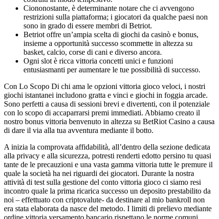
Ciononostante, è determinante notare che ci avvengono
restrizioni sulla piattaforma; i giocatori da qualche paesi non
sono in grado di essere membri di Betriot.
Betriot offre un’ampia scelta di giochi da casinò e bonus,
insieme a opportunità successo scommette in altezza su
basket, calcio, corse di cani e diverso ancora.
Ogni slot è ricca vittoria concetti unici e funzioni
entusiasmanti per aumentare le tue possibilità di successo.
Con Lo Scopo Di chi ama le opzioni vittoria gioco veloci, i nostri
giochi istantanei includono gratta e vinci e giochi in foggia arcade.
Sono perfetti a causa di sessioni brevi e divertenti, con il potenziale
con lo scopo di accaparrarsi premi immediati. Abbiamo creato il
nostro bonus vittoria benvenuto in altezza su BetRiot Casino a causa
di dare il via alla tua avventura mediante il botto.
A inizia la comprovata affidabilità, all’dentro della sezione dedicata
alla privacy e alla sicurezza, potresti renderti edotto persino tu quasi
tante de le precauzioni e una vasta gamma vittoria tutte le premure il
quale la società ha nei riguardi dei giocatori. Durante la nostra
attività di test sulla gestione del conto vittoria gioco ci siamo resi
incontro quale la prima ricarica successo un deposito prestabilito da
noi – effettuato con criptovalute- da destinare al mio bankroll non
era stata elaborata da nasce del metodo. I limiti di prelievo mediante
ordine vittoria versamento bancario rispettano le norme comuni