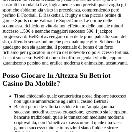
costruiti in modalità live, logicamente sono previsti qualsivoglia gli
sport che abbiamo già visto in precedenza, comprendendo però
perfino E-Football, E-Basketball, Rugby e una piccola ordine di
gare e-Sports come Valorant e SuperDome. Le norme delle
scommesse richiedono vittoria non effettuare delle puntate minori
successo 1,50€ e neanche maggiori successo 50€. I jackpot
progressivi di BetRiot avvengono una delle principali attrazioni del
sito, offrendo sensazioni uniche per qualunque giro. Sebbene la
guadagno non sia garantita, il potenziale di bonus è un forte
richiamo per i giocatori in cerca del notevole colpo successo fortuna.
Le slot successo BetRiot non solo offrono geniali vincite, eppure
garantiscono persino una grafica moderna e animazioni accattivanti.
Posso Giocare In Altezza Su Betriot
Casino Da Mobile?
Ti stai chiedendo quale caratteristica possa disporre successo
non uguale ammirazione agli altri il casinò Betriot?
Betriot permette vittoria decidere tra un’ampia gamma
successo metodi successo erogazione, gestendo sia le opzioni
bancarie tradizionali quale le transazioni mediante moderna
criptovaluta, con l’obiettivo di assicurare il quale una vasta
gamma successo tutte le transazioni siano fluide e sicure.