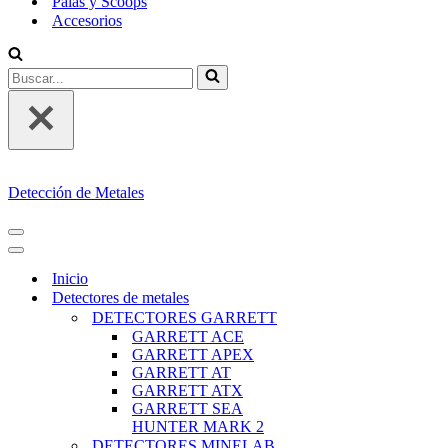
Palas y Scoops
Accesorios
Buscar...
Detección de Metales
MENÚ
DE
MENÚ
NAVEGACIÓN
DE
Inicio
NAVEGACIÓN
Detectores de metales
DETECTORES GARRETT
GARRETT ACE
GARRETT APEX
GARRETT AT
GARRETT ATX
GARRETT SEA
HUNTER MARK 2
DETECTORES MINELAB