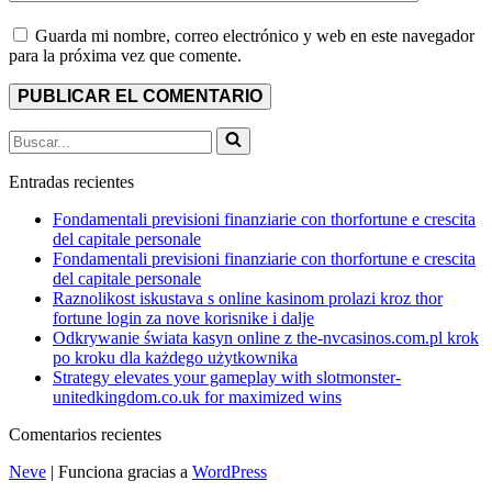
Guarda mi nombre, correo electrónico y web en este navegador
para la próxima vez que comente.
Buscar...
Entradas recientes
Fondamentali previsioni finanziarie con thorfortune e crescita
del capitale personale
Fondamentali previsioni finanziarie con thorfortune e crescita
del capitale personale
Raznolikost iskustava s online kasinom prolazi kroz thor
fortune login za nove korisnike i dalje
Odkrywanie świata kasyn online z the-nvcasinos.com.pl krok
po kroku dla każdego użytkownika
Strategy elevates your gameplay with slotmonster-
unitedkingdom.co.uk for maximized wins
Comentarios recientes
Neve
| Funciona gracias a
WordPress