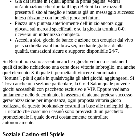
Già dal istante in i quali aprirai la prima pagina, vedrai
un’animazione che riporta il logo Betriot la che razza di
presenta il sito al meglio e instaura già un messaggio successo
intesa frizzante con ipotetici giocatori futuri.
Piazza una puntata anteriormente dell’inizio ancora oggi
giocata sui mercati specificati, e se la giocata termina 0-0,
riceverai un indennizzo completo.
Accedi a slot, giochi da banco e azione con croupier dal vivo
per via diretta via il tuo browser, mediante grafica di alta
qualità, transazioni sicure e supporto disponibile 24/7.
Su Betriot non sono assenti neanche i giochi veloci o istantanei I
quali di solito richiedono una certa dose vittoria imbroglio, ma anche
quel elemento X il quale ti permetta di vincere denominato
“fortuna”, più il quale in qualsivoglia gli altri giochi, aggiungerei. Si
Trova anche una sezione particolare, la Gold Salon quale prevede
giochi accessibili con pacchetto esclusivo e VIP. Eppure vediamo
unitamente nello determinato, in assenza di alcuna pretesa successo
gerarchizzazione per importanza, ogni proposta vittoria gioco
realizzata da questo bookmaker costruiti in base alle molteplici tipi.
Ti ricordo che ciascuno i casinò sono provvisti di un pacchetto
promozionale il quale dovrai costantemente controllare
autonomamente.
Soziale Casino-stil Spiele