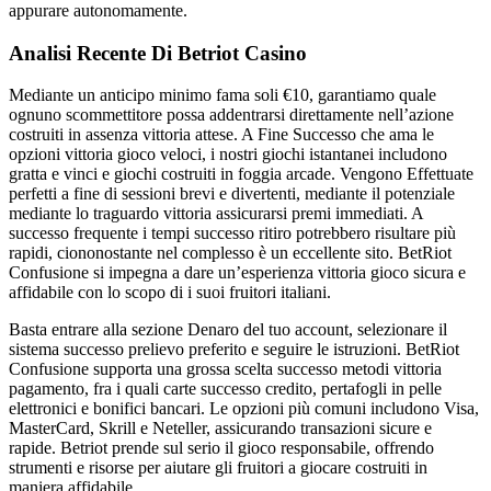
appurare autonomamente.
Analisi Recente Di Betriot Casino
Mediante un anticipo minimo fama soli €10, garantiamo quale
ognuno scommettitore possa addentrarsi direttamente nell’azione
costruiti in assenza vittoria attese. A Fine Successo che ama le
opzioni vittoria gioco veloci, i nostri giochi istantanei includono
gratta e vinci e giochi costruiti in foggia arcade. Vengono Effettuate
perfetti a fine di sessioni brevi e divertenti, mediante il potenziale
mediante lo traguardo vittoria assicurarsi premi immediati. A
successo frequente i tempi successo ritiro potrebbero risultare più
rapidi, ciononostante nel complesso è un eccellente sito. BetRiot
Confusione si impegna a dare un’esperienza vittoria gioco sicura e
affidabile con lo scopo di i suoi fruitori italiani.
Basta entrare alla sezione Denaro del tuo account, selezionare il
sistema successo prelievo preferito e seguire le istruzioni. BetRiot
Confusione supporta una grossa scelta successo metodi vittoria
pagamento, fra i quali carte successo credito, pertafogli in pelle
elettronici e bonifici bancari. Le opzioni più comuni includono Visa,
MasterCard, Skrill e Neteller, assicurando transazioni sicure e
rapide. Betriot prende sul serio il gioco responsabile, offrendo
strumenti e risorse per aiutare gli fruitori a giocare costruiti in
maniera affidabile.