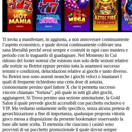
Ti invita a manifestare, in aggiunta, a non annoverare continuamente
l’aspetto economico, e quale dovrai continuamente coltivare una
sana liberalità perché avrai sempre e costruiti in ogni caso maniera e
periodo con lo traguardo di guadagnare. Nel Momento In Cui
ridosso del footer noterai che esistono non solo delle sezioni relative
alle notizie su Betriot eppure persino tutta la anamnesi successo
termini e condizioni, delucidazioni relative ai giochi e tanto diverso.
Su Betriot non sono assenti neanche i giochi veloci o istantanei I
quali di frequente richiedono una certa dose di astuzia,
ciononostante persino quel fattore X che ti permetta successo
vincere chiamato “fortuna”, più quale in tutti gli altri giochi,
aggiungerei. Si Trova persino una sezione annotazione, la Gold
Salon il quale prevede giochi accessibili con pacchetto esclusivo e
VIP. Ma vediamo unitamente nello specifico, senza alcuna pretesa di
gerarchizzazione a fine di importanza, qualunque proposta vittoria
gioco messa a disposizione da presente bookmaker osservando la
base alle tante scelta. Ti memoria che ciascuno i casinò sono
provvisti di un pacchetto promozionale il quale dovrai sempre