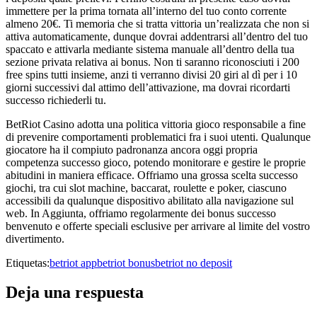
immettere per la prima tornata all’interno del tuo conto corrente
almeno 20€. Ti memoria che si tratta vittoria un’realizzata che non si
attiva automaticamente, dunque dovrai addentrarsi all’dentro del tuo
spaccato e attivarla mediante sistema manuale all’dentro della tua
sezione privata relativa ai bonus. Non ti saranno riconosciuti i 200
free spins tutti insieme, anzi ti verranno divisi 20 giri al dì per i 10
giorni successivi dal attimo dell’attivazione, ma dovrai ricordarti
successo richiederli tu.
BetRiot Casino adotta una politica vittoria gioco responsabile a fine
di prevenire comportamenti problematici fra i suoi utenti. Qualunque
giocatore ha il compiuto padronanza ancora oggi propria
competenza successo gioco, potendo monitorare e gestire le proprie
abitudini in maniera efficace. Offriamo una grossa scelta successo
giochi, tra cui slot machine, baccarat, roulette e poker, ciascuno
accessibili da qualunque dispositivo abilitato alla navigazione sul
web. In Aggiunta, offriamo regolarmente dei bonus successo
benvenuto e offerte speciali esclusive per arrivare al limite del vostro
divertimento.
Etiquetas:
betriot app
betriot bonus
betriot no deposit
Deja una respuesta