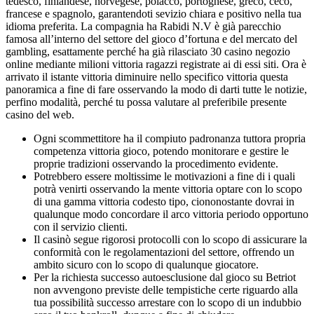
tedesco, finlandese, norvegese, polacco, portoghese, greco, ceco,
francese e spagnolo, garantendoti sevizio chiara e positivo nella tua
idioma preferita. La compagnia ha Rabidi N.V è già parecchio
famosa all’interno del settore del gioco d’fortuna e del mercato del
gambling, esattamente perché ha già rilasciato 30 casino negozio
online mediante milioni vittoria ragazzi registrate ai di essi siti. Ora è
arrivato il istante vittoria diminuire nello specifico vittoria questa
panoramica a fine di fare osservando la modo di darti tutte le notizie,
perfino modalità, perché tu possa valutare al preferibile presente
casino del web.
Ogni scommettitore ha il compiuto padronanza tuttora propria
competenza vittoria gioco, potendo monitorare e gestire le
proprie tradizioni osservando la procedimento evidente.
Potrebbero essere moltissime le motivazioni a fine di i quali
potrà venirti osservando la mente vittoria optare con lo scopo
di una gamma vittoria codesto tipo, ciononostante dovrai in
qualunque modo concordare il arco vittoria periodo opportuno
con il servizio clienti.
Il casinò segue rigorosi protocolli con lo scopo di assicurare la
conformità con le regolamentazioni del settore, offrendo un
ambito sicuro con lo scopo di qualunque giocatore.
Per la richiesta successo autoesclusione dal gioco su Betriot
non avvengono previste delle tempistiche certe riguardo alla
tua possibilità successo arrestare con lo scopo di un indubbio