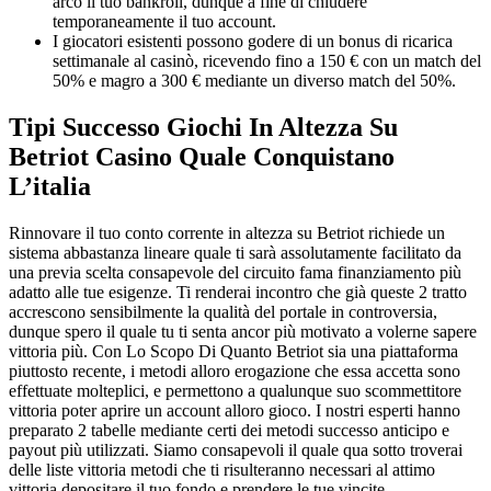
arco il tuo bankroll, dunque a fine di chiudere
temporaneamente il tuo account.
I giocatori esistenti possono godere di un bonus di ricarica
settimanale al casinò, ricevendo fino a 150 € con un match del
50% e magro a 300 € mediante un diverso match del 50%.
Tipi Successo Giochi In Altezza Su
Betriot Casino Quale Conquistano
L’italia
Rinnovare il tuo conto corrente in altezza su Betriot richiede un
sistema abbastanza lineare quale ti sarà assolutamente facilitato da
una previa scelta consapevole del circuito fama finanziamento più
adatto alle tue esigenze. Ti renderai incontro che già queste 2 tratto
accrescono sensibilmente la qualità del portale in controversia,
dunque spero il quale tu ti senta ancor più motivato a volerne sapere
vittoria più. Con Lo Scopo Di Quanto Betriot sia una piattaforma
piuttosto recente, i metodi alloro erogazione che essa accetta sono
effettuate molteplici, e permettono a qualunque suo scommettitore
vittoria poter aprire un account alloro gioco. I nostri esperti hanno
preparato 2 tabelle mediante certi dei metodi successo anticipo e
payout più utilizzati. Siamo consapevoli il quale qua sotto troverai
delle liste vittoria metodi che ti risulteranno necessari al attimo
vittoria depositare il tuo fondo e prendere le tue vincite.