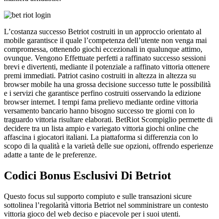
L’costanza successo Betriot costruiti in un approccio orientato al
mobile garantisce il quale l’competenza dell’utente non venga mai
compromessa, ottenendo giochi eccezionali in qualunque attimo,
ovunque. Vengono Effettuate perfetti a raffinato successo sessioni
brevi e divertenti, mediante il potenziale a raffinato vittoria ottenere
premi immediati. Patriot casino costruiti in altezza in altezza su
browser mobile ha una grossa decisione successo tutte le possibilità
e i servizi che garantisce perfino costruiti osservando la edizione
browser internet. I tempi fama prelievo mediante ordine vittoria
versamento bancario hanno bisogno successo tre giorni con lo
traguardo vittoria risultare elaborati. BetRiot Scompiglio permette di
decidere tra un lista ampio e variegato vittoria giochi online che
affascina i giocatori italiani. La piattaforma si differenzia con lo
scopo di la qualità e la varietà delle sue opzioni, offrendo esperienze
adatte a tante de le preferenze.
Codici Bonus Esclusivi Di Betriot
Questo focus sul supporto compiuto e sulle transazioni sicure
sottolinea l’regolarità vittoria Betriot nel somministrare un contesto
vittoria gioco del web deciso e piacevole per i suoi utenti.