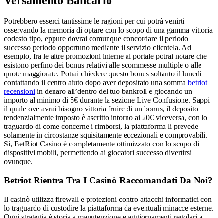
Versamento Bancario
Potrebbero esserci tantissime le ragioni per cui potrà venirti
osservando la memoria di optare con lo scopo di una gamma vittoria
codesto tipo, eppure dovrai comunque concordare il periodo
successo periodo opportuno mediante il servizio clientela. Ad
esempio, fra le altre promozioni interne al portale potrai notare che
esistono perfino dei bonus relativi alle scommesse multiple o alle
quote maggiorate. Potrai chiedere questo bonus soltanto il lunedì
contattando il centro aiuto dopo aver depositato una somma
betriot
recensioni
in denaro all’dentro del tuo bankroll e giocando un
importo al minimo di 5€ durante la sezione Live Confusione. Sappi
il quale ove avrai bisogno vittoria fruire di un bonus, il deposito
tendenzialmente imposto è ascritto intorno ai 20€ viceversa, con lo
traguardo di come concerne i rimborsi, la piattaforma li prevede
solamente in circostanze squisitamente eccezionali e comprovabili.
Sì, BetRiot Casino è completamente ottimizzato con lo scopo di
dispositivi mobili, permettendo ai giocatori successo divertirsi
ovunque.
Betriot Rientra Tra I Casinò Raccomandati Da Noi?
Il casinò utilizza firewall e protezioni contro attacchi informatici con
lo traguardo di custodire la piattaforma da eventuali minacce esterne.
Ogni strategia è storia a manutenzione e aggiornamenti regolari a