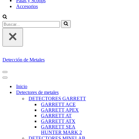
Palas y Scoops
Accesorios
Buscar...
Detección de Metales
MENÚ
DE
MENÚ
NAVEGACIÓN
DE
Inicio
NAVEGACIÓN
Detectores de metales
DETECTORES GARRETT
GARRETT ACE
GARRETT APEX
GARRETT AT
GARRETT ATX
GARRETT SEA
HUNTER MARK 2
DETECTORES MINELAB