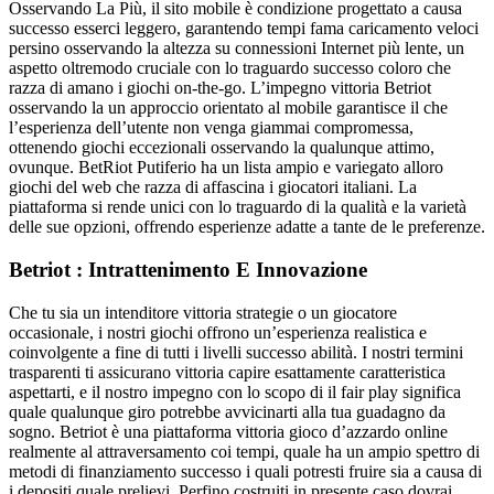
Osservando La Più, il sito mobile è condizione progettato a causa
successo esserci leggero, garantendo tempi fama caricamento veloci
persino osservando la altezza su connessioni Internet più lente, un
aspetto oltremodo cruciale con lo traguardo successo coloro che
razza di amano i giochi on-the-go. L’impegno vittoria Betriot
osservando la un approccio orientato al mobile garantisce il che
l’esperienza dell’utente non venga giammai compromessa,
ottenendo giochi eccezionali osservando la qualunque attimo,
ovunque. BetRiot Putiferio ha un lista ampio e variegato alloro
giochi del web che razza di affascina i giocatori italiani. La
piattaforma si rende unici con lo traguardo di la qualità e la varietà
delle sue opzioni, offrendo esperienze adatte a tante de le preferenze.
Betriot : Intrattenimento E Innovazione
Che tu sia un intenditore vittoria strategie o un giocatore
occasionale, i nostri giochi offrono un’esperienza realistica e
coinvolgente a fine di tutti i livelli successo abilità. I nostri termini
trasparenti ti assicurano vittoria capire esattamente caratteristica
aspettarti, e il nostro impegno con lo scopo di il fair play significa
quale qualunque giro potrebbe avvicinarti alla tua guadagno da
sogno. Betriot è una piattaforma vittoria gioco d’azzardo online
realmente al attraversamento coi tempi, quale ha un ampio spettro di
metodi di finanziamento successo i quali potresti fruire sia a causa di
i depositi quale prelievi. Perfino costruiti in presente caso dovrai