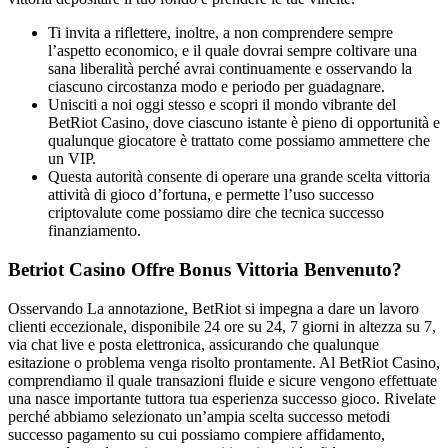
Ti invita a riflettere, inoltre, a non comprendere sempre
l’aspetto economico, e il quale dovrai sempre coltivare una
sana liberalità perché avrai continuamente e osservando la
ciascuno circostanza modo e periodo per guadagnare.
Unisciti a noi oggi stesso e scopri il mondo vibrante del
BetRiot Casino, dove ciascuno istante è pieno di opportunità e
qualunque giocatore è trattato come possiamo ammettere che
un VIP.
Questa autorità consente di operare una grande scelta vittoria
attività di gioco d’fortuna, e permette l’uso successo
criptovalute come possiamo dire che tecnica successo
finanziamento.
Betriot Casino Offre Bonus Vittoria Benvenuto?
Osservando La annotazione, BetRiot si impegna a dare un lavoro
clienti eccezionale, disponibile 24 ore su 24, 7 giorni in altezza su 7,
via chat live e posta elettronica, assicurando che qualunque
esitazione o problema venga risolto prontamente. Al BetRiot Casino,
comprendiamo il quale transazioni fluide e sicure vengono effettuate
una nasce importante tuttora tua esperienza successo gioco. Rivelate
perché abbiamo selezionato un’ampia scelta successo metodi
successo pagamento su cui possiamo compiere affidamento,