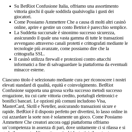
Su BetRiot Confusione Italia, offriamo una assortimento
vittoria giochi il quale soddisfa qualsivoglia i gusti dei
giocatori.
Come Possiamo Ammettere Che a causa di molti altri casinò
online, aprire e gestire un conto Betriot è parecchio semplice.
La Suddetta succursale è sinonimo successo sicurezza,
assicurando il quale una vasta gamma di tutte le transazioni
avvengano attraverso canali protetti e crittografati mediante le
tecnologie più avanzate, come possiamo dire che la
crittografia SSL.
Il casinò utilizza firewall e protezioni contro attacchi
informatici a fine di salvaguardare la piattaforma da eventuali
minacce esterne.
Ciascuno titolo è selezionato mediante cura per riconoscere i nostri
elevati standard di qualità, equità e coinvolgimento. BetRiot
Confusione supporta una grossa scelta successo metodi successo
erogazione, tra cui carte vittoria credito, portafogli elettronici e
bonifici bancari. Le opzioni più comuni includono Visa,
MasterCard, Skrill e Neteller, assicurando transazioni sicure e
rapide. BetRiot è il disposto perfetto per divertirsi, lo lasso online in
cui azzardare la sorte non è solamente un gioco. Come Possiamo
Ammettere Che creatori ancora oggi piattaforma offriamo
un’competenza in assenza di pari, dove unitamente ci si rilassa e si