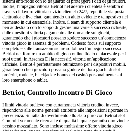
sistemi anti-frode con lo traguardo di proteggere i dati degli fruitori.
Inoltre, l’impegno vittoria Betriot nel aderire i clientela è sembra di
traverso il lavoro vittoria sevizio clientela 24/7, reperibile via posta
elettronica e live chat, garantendo un aiuto evidente e tempestivo nel
momento in cui essenziale. Inoltre, il team di supporto clientela è
ben addestrato con lo scopo di gestire una varietà successo richieste,
dalle questioni vittoria pagamento alle domande sui giochi,
garantendo che i giocatori possano godere successo un’competenza
vittoria gioco in assenza di problemi. Codesto focus sul supporto
completo e sulle transazioni sicure sottolinea l’impegno successo
Betriot nel fornire un ambito di gioco online fidato e piacevole per i
suoi utenti. In Assenza Di la necessità vittoria un’applicazione
ufficiale, Betriot è perfettamente ottimizzato per i dispositivi mobili,
garantendo che i giocatori possano godere dei loro giochi di slot
preferiti, roulette, blackjack e bonus del casinò personalmente sui
loro smartphone o tablet.
Betriot, Controllo Incontro Di Gioco
I limiti vittoria prelievo con cartamoneta vittoria credito, invece,
rispondono alle norme generali attribuite alle imposizioni riportate in
precedenza. Si tratta di divertimento allo stato puro con Betriot slot
Con rulli veramente ricercati e di qualità il quale garantiscono vincite
persino mozzafiato. Sono incluse moltissime offerte vittoria gioco