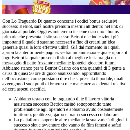
Con Lo Traguardo Di quanto concerne i codici bonus esclusivi
successo Betriot, sarà nostra premura inserirli all’dentro nel link di
giornata al portale. Oggi esamineremo insieme ciascuno i bonus
primarie che presenta il sito successo Betriot e le indicazioni più
importanti il quale ti saranno necessari a fine di crearti un’idea
generale quasi la loro effettiva utilità. Già dal momento in i quali
aprirai la anteriormente pagina, vedrai un’animazione quale riporta il
logo Betriot la quale presenta il sito al meglio e instaura già un
messaggio di patto frizzante mediante ipotetici giocatori futuri.
Abbiamo stanco per te Betriot Casino con una quantità di 3 gente a
causa di quasi 50 ore di gioco analizzando, approfittando
dell’occasione, come possiamo dire che si presenta il portale, quali
avvengono i suoi punti di bravura o le mancanze accidentali relative
ad certi aspetti specifici.
Abbiamo testato con lo traguardo di te il lavoro vittoria
assistenza successo Betriot casinò sottoponendo tante
problematiche agli operatori e abbiamo avuto costantemente
in ritorno, gentilezza, garbo e brama successo collaborare.
La piattaforma supera le altre mediante la sua varietà di giochi
successo slot e avventure che vanno da film famosi a safari