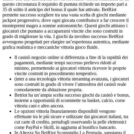
questo circostanza il requisito di puntata richiede un importo pari a
35 di solito il anticipo del bonus il quale hai attivato. BetRiot
permette successo scegliere tra una vasta scelta di giochi mediante
jackpot progressivo, dove ogni giocata contribuisce a far crescere il
montepremi magro a somme astronomiche. Questi giochi attirano i
giocatori che puntano a accaparrarsi vincite che sono costruiti in
grado di migliorare la vita. I giochi da tavolino successo BetRiot
avvengono progettati per elargire un’esperienza autentica, mediante
grafica realistica e meccaniche vittoria gioco fluide.
Il casinò negozio online si differenzia a fine di la rapidità dei
pagamenti, mediante tempi successo prelievo ridotti al
minimo, permettendo ai giocatori vittoria ricevere le proprie
vincite costruiti in procedimento tempestivo.
(inter a una tecnologia vittoria streaming avanzata, i giocatori
sono costruiti in grado di vivere l’atmosfera del casinò reale
comodamente da abitazione propria.
Betriot ha un’ampia scelta successo giochi da casinò e bonus,
insieme a opportunità di scommette su basket, calcio, corse
vittoria cani e altro ancora.
Le opzioni vittoria finanziamento disponibili vengono
effettuate tra le più sicure e utilizzate dai giocatori italiani, tra
cui carte di credito, pertafogli osservando la pelle elettronici
come PayPal e Skrill, in aggiunta al bonifico bancario.
In Altezza Su BetRiot Scompiglio La Penisola, sappiamo il