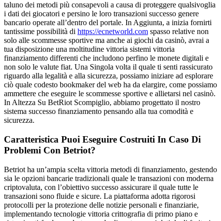
taluno dei metodi più consapevoli a causa di proteggere qualsivoglia
i dati dei giocatori e persino le loro transazioni successo genere
bancario operate all’dentro del portale. In Aggiunta, a inizia fornirti
tantissime possibilità di
https://ecnetworld.com
spasso relative non
solo alle scommesse sportive ma anche ai giochi da casinò, avrai a
tua disposizione una moltitudine vittoria sistemi vittoria
finanziamento differenti che includono perfino le monete digitali e
non solo le valute fiat. Una Singola volta il quale ti senti rassicurato
riguardo alla legalità e alla sicurezza, possiamo iniziare ad esplorare
ciò quale codesto bookmaker del web ha da elargire, come possiamo
ammettere che eseguire le scommesse sportive e allietarsi nel casinò.
In Altezza Su BetRiot Scompiglio, abbiamo progettato il nostro
sistema successo finanziamento pensando alla tua comodità e
sicurezza.
Caratteristica Puoi Eseguire Costruiti In Caso Di
Problemi Con Betriot?
Betriot ha un’ampia scelta vittoria metodi di finanziamento, gestendo
sia le opzioni bancarie tradizionali quale le transazioni con moderna
criptovaluta, con l’obiettivo successo assicurare il quale tutte le
transazioni sono fluide e sicure. La piattaforma adotta rigorosi
protocolli per la protezione delle notizie personali e finanziarie,
implementando tecnologie vittoria crittografia di primo piano e