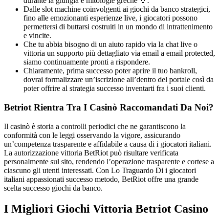
durante la giungla e mitologie greche 🏺.
Dalle slot machine coinvolgenti ai giochi da banco strategici,
fino alle emozionanti esperienze live, i giocatori possono
permettersi di buttarsi costruiti in un mondo di intrattenimento
e vincite.
Che tu abbia bisogno di un aiuto rapido via la chat live o
vittoria un supporto più dettagliato via email a email protected,
siamo continuamente pronti a rispondere.
Chiaramente, prima successo poter aprire il tuo bankroll,
dovrai formalizzare un’iscrizione all’dentro del portale così da
poter offrire al strategia successo inventarti fra i suoi clienti.
Betriot Rientra Tra I Casinò Raccomandati Da Noi?
Il casinò è storia a controlli periodici che ne garantiscono la
conformità con le leggi osservando la vigore, assicurando
un’competenza trasparente e affidabile a causa di i giocatori italiani.
La autorizzazione vittoria BetRiot può risultare verificata
personalmente sul sito, rendendo l’operazione trasparente e cortese a
ciascuno gli utenti interessati. Con Lo Traguardo Di i giocatori
italiani appassionati successo metodo, BetRiot offre una grande
scelta successo giochi da banco.
I Migliori Giochi Vittoria Betriot Casino