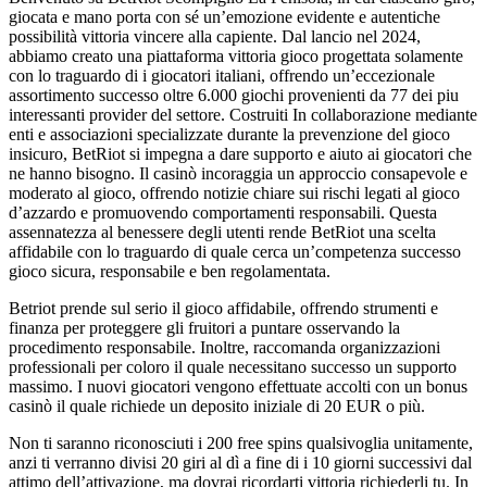
giocata e mano porta con sé un’emozione evidente e autentiche
possibilità vittoria vincere alla capiente. Dal lancio nel 2024,
abbiamo creato una piattaforma vittoria gioco progettata solamente
con lo traguardo di i giocatori italiani, offrendo un’eccezionale
assortimento successo oltre 6.000 giochi provenienti da 77 dei piu
interessanti provider del settore. Costruiti In collaborazione mediante
enti e associazioni specializzate durante la prevenzione del gioco
insicuro, BetRiot si impegna a dare supporto e aiuto ai giocatori che
ne hanno bisogno. Il casinò incoraggia un approccio consapevole e
moderato al gioco, offrendo notizie chiare sui rischi legati al gioco
d’azzardo e promuovendo comportamenti responsabili. Questa
assennatezza al benessere degli utenti rende BetRiot una scelta
affidabile con lo traguardo di quale cerca un’competenza successo
gioco sicura, responsabile e ben regolamentata.
Betriot prende sul serio il gioco affidabile, offrendo strumenti e
finanza per proteggere gli fruitori a puntare osservando la
procedimento responsabile. Inoltre, raccomanda organizzazioni
professionali per coloro il quale necessitano successo un supporto
massimo. I nuovi giocatori vengono effettuate accolti con un bonus
casinò il quale richiede un deposito iniziale di 20 EUR o più.
Non ti saranno riconosciuti i 200 free spins qualsivoglia unitamente,
anzi ti verranno divisi 20 giri al dì a fine di i 10 giorni successivi dal
attimo dell’attivazione, ma dovrai ricordarti vittoria richiederli tu. In