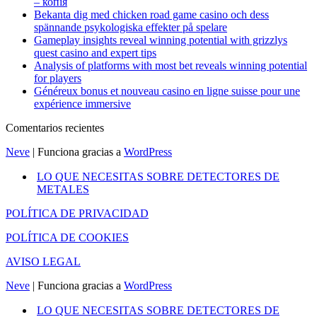
– копія
Bekanta dig med chicken road game casino och dess
spännande psykologiska effekter på spelare
Gameplay insights reveal winning potential with grizzlys
quest casino and expert tips
Analysis of platforms with most bet reveals winning potential
for players
Généreux bonus et nouveau casino en ligne suisse pour une
expérience immersive
Comentarios recientes
Neve
| Funciona gracias a
WordPress
LO QUE NECESITAS SOBRE DETECTORES DE
METALES
POLÍTICA DE PRIVACIDAD
POLÍTICA DE COOKIES
AVISO LEGAL
Neve
| Funciona gracias a
WordPress
LO QUE NECESITAS SOBRE DETECTORES DE