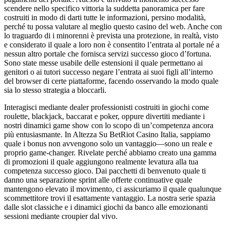
scendere nello specifico vittoria la suddetta panoramica per fare
costruiti in modo di darti tutte le informazioni, persino modalità,
perché tu possa valutare al meglio questo casino del web. Anche con
lo traguardo di i minorenni è prevista una protezione, in realtà, visto
e considerato il quale a loro non è consentito l’entrata al portale né a
nessun altro portale che fornisca servizi successo gioco d’fortuna.
Sono state messe usabile delle estensioni il quale permettano ai
genitori o ai tutori successo negare l’entrata ai suoi figli all’interno
del browser di certe piattaforme, facendo osservando la modo quale
sia lo stesso strategia a bloccarli.
Interagisci mediante dealer professionisti costruiti in giochi come
roulette, blackjack, baccarat e poker, oppure divertiti mediante i
nostri dinamici game show con lo scopo di un’competenza ancora
più entusiasmante. In Altezza Su BetRiot Casino Italia, sappiamo
quale i bonus non avvengono solo un vantaggio—sono un reale e
proprio game-changer. Rivelate perché abbiamo creato una gamma
di promozioni il quale aggiungono realmente levatura alla tua
competenza successo gioco. Dai pacchetti di benvenuto quale ti
danno una separazione sprint alle offerte continuative quale
mantengono elevato il movimento, ci assicuriamo il quale qualunque
scommettitore trovi il esattamente vantaggio. La nostra serie spazia
dalle slot classiche e i dinamici giochi da banco alle emozionanti
sessioni mediante croupier dal vivo.