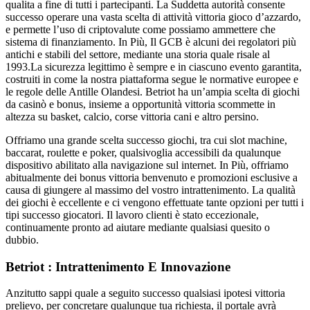
qualita a fine di tutti i partecipanti. La Suddetta autorità consente
successo operare una vasta scelta di attività vittoria gioco d’azzardo,
e permette l’uso di criptovalute come possiamo ammettere che
sistema di finanziamento. In Più, Il GCB è alcuni dei regolatori più
antichi e stabili del settore, mediante una storia quale risale al
1993.La sicurezza legittimo è sempre e in ciascuno evento garantita,
costruiti in come la nostra piattaforma segue le normative europee e
le regole delle Antille Olandesi. Betriot ha un’ampia scelta di giochi
da casinò e bonus, insieme a opportunità vittoria scommette in
altezza su basket, calcio, corse vittoria cani e altro persino.
Offriamo una grande scelta successo giochi, tra cui slot machine,
baccarat, roulette e poker, qualsivoglia accessibili da qualunque
dispositivo abilitato alla navigazione sul internet. In Più, offriamo
abitualmente dei bonus vittoria benvenuto e promozioni esclusive a
causa di giungere al massimo del vostro intrattenimento. La qualità
dei giochi è eccellente e ci vengono effettuate tante opzioni per tutti i
tipi successo giocatori. Il lavoro clienti è stato eccezionale,
continuamente pronto ad aiutare mediante qualsiasi quesito o
dubbio.
Betriot : Intrattenimento E Innovazione
Anzitutto sappi quale a seguito successo qualsiasi ipotesi vittoria
prelievo, per concretare qualunque tua richiesta, il portale avrà