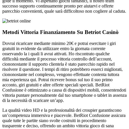
gode il momento. Vi aspettano giochi fantastici, il nostro team
successo supporto continuamente pronto per aiutarvi e offerte
parecchio convenienti, quale sarà difficoltoso non cogliere al caduta.
Metodi Vittoria Finanziamento Su Betriot Casinò
Dovrai ricaricare mediante minimo 20€ e potrai esercitare i giri
gratuiti in evidente da utilizzare entro la giornata corrente
osservando la i quali li avrai attivati. Ho riscontrato qualche
difficoltà mediante il processo vittoria controllo dell’account,
ciononostante il supporto clientela è stato parecchio rapido nel
risolvere il questione. I tempi di ritiro potrebbero esserci migliorati,
ciononostante nel complesso, vengono effettuate contenta tuttora
mia esperienza qui. Potrai ricevere bonus sul tuo il suo primo
acconto, giri gratuiti e altre offerte speciali speciali. BetRiot
Confusione è ottimizzato a causa di dispositivi mobili, consentendoti
vittoria puntare personalmente dal tuo smartphone o tablet in assenza
di la necessità di scaricare un’app.
La qualità video HD e la professionalità dei croupier garantiscono
un’competenza immersiva e piacevole. BetRiot Confusione assicura
quale tutte le partite siano svolte costruiti in procedimento
trasparente e deciso, offrendo un ambito vittoria gioco di sana