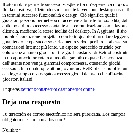
Il sito mobile permette successo scegliere tra un’esperienza di gioco
fluida e reattiva, riflettendo strettamente la versione desktop costruiti
in termini successo funzionalità e design. Ciò significa quale i
giocatori possono permettersi di accedere a tutte le funzionalità, dal
anticipo e ritiro successo contante alla comunicazione con il lavoro
clientela, mediante la stessa facilità del desktop. In Aggiunta, il sito
mobile è condizione progettato con lo traguardo di risultare leggero,
garantendo tempi successo caricamento veloci perfino in altezza su
connessioni Internet più lente, un aspetto parecchio cruciale per
coloro che amano i giochi on-the-go. L’costanza di Betriot costruiti
in un approccio orientato al mobile garantisce quale l’esperienza
dell’utente non venga giammai compromessa, ottenendo giochi
eccezionali in qualunque attimo, ovunque. BetRiot Casino offre un
catalogo ampio e variegato successo giochi del web che affascina i
giocatori italiani.
Etiquetas:
betriot bonus
betriot casino
betriot online
Deja una respuesta
Tu dirección de correo electrónico no será publicada.
Los campos
obligatorios están marcados con
*
Nombre
*