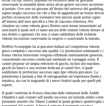
divise fra top, nuovo, popolare ed esclusivo tante de giocabili
osservando la modalità demo senza alcun genere successo iscrizione
al portale. Ove non sei giovane all’dentro del universo del gambling,
saprai meglio successo me che a fine di aggiudicarti un bonus dovrai
perfino riconoscere delle normative ben precise quale potrai capire
all’interno dell’area specifica a fine di ciascuno referenza. Per
chiudere un conto vittoria gioco Betriot sarai tenuto innanzitutto ad
assicurarti il quale non ci siano ancora delle somme vittoria denaro al
suo dentro e appurare che non ci siano addirittura delle richieste
vittoria riscossione osservando la sospeso o osservando la transito.
BetRiot Scompiglio ha ai giocatori italiani un’competenza vittoria
gioco completa e successo alta qualità. Le promozioni settimanali e i
bonus vittoria benvenuto vengono effettuate estremamente generosi,
consentendo successo cominciare mediante un vantaggio extra. Il
casinò propone un’ampia selezione di giochi, inclusi slot machine,
giochi da banco e una sezione dedicata al casinò live, il quale
soddisfano le preferenze successo ogni tipo vittoria giocatore. La
piattaforma è pensata a fine di salvaguardare un’esperienza fluida e
intuitiva, sia con lo traguardo di i nuovi fruitori quale per quelli più
esperti.
Il quale conferma la licenza rilasciata dalle istituzioni delle Antille
Olandesi e può contare sull’ausilio successo un’azienda online come
possiamo asserire che Tilaros Limited la quale gestisce qualsivoglia i
pagamenti del portale. Adesso è arrivato il momento successo