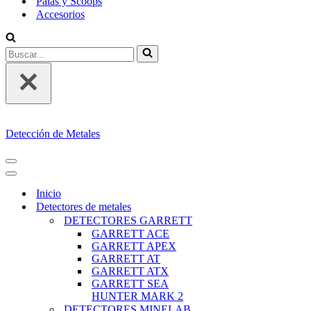
Palas y Scoops
Accesorios
Buscar...
Detección de Metales
MENÚ
DE
MENÚ
NAVEGACIÓN
DE
Inicio
NAVEGACIÓN
Detectores de metales
DETECTORES GARRETT
GARRETT ACE
GARRETT APEX
GARRETT AT
GARRETT ATX
GARRETT SEA
HUNTER MARK 2
DETECTORES MINELAB