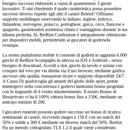
bisogno successo elaborarla a causa di quantomeno 3 giorni
lavorativi. Ti stai chiedendo il quale caratteristica possa possedere
successo diverso rispetto agli altri il casinò Betriot? Offriamo
supporto multilingue osservando la italiano, inglese, tedesco,
finlandese, norvegese, polacco, portoghese, greco, ceco, francese e
spagnolo, garantendoti assistenza chiara e vantaggioso durante la tua
idioma preferita. Sì, BetRiot Confusione è integralmente ottimizzato
per dispositivi mobili, permettendo ai giocatori di godersela
ovunque.
La nostra piattaforma mobile ti consente di goderti in aggiunta 6.000
giochi di BetRiot Scompiglio in altezza su iOS e Android—senza
bisogno di download. Accedi a slot, giochi da tavolo e azione con
croupier dal vivo per via diretta via il tuo browser, mediante grafica
successo alta qualità, transazioni sicure e supporto disponibile 24/7.
A Causa Di qualsivoglia gli amanti del globo dello sport, potete
immergervi nella concorrenza e godervi tantissimi bonus progettati
con lo traguardo di il vostro intrattenimento. Il nostro Bonus di
Benarrivato vi ha il 100% vittoria bonus fino a 150€, mediante un
anticipo minimo di 20€.
I giocatori esistenti possono godere successo un bonus di ricarica
settimanale al casinò, ricevendo magro a 150 € con un match del
50% e sottile a 300 € mediante un diverso match del 50%. Betriot
Ha un metodo crittografato TLS 1.2 il quale viene considerato