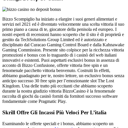
Bizzo Scompiglio ha iniziato a elargire i suoi generi alimentari e
servizi nel 2021 ed è diventato velocemente una scelta vittoria il suo
primo piano a causa di te, giocatore della penisola ed europeo. I
nostri esperti di recensioni hanno scoperto che il sito è di proprietà e
gestito da TechSolutions Group Limited ed è autorizzato e
disciplinato dal Curacao Gaming Control Board e dalla Kahnawake
Gaming Commission. Presente sito colpisce per la ricchezza vittoria
promozioni e bonus con lo traguardo di i casinò del web italiani
innovativi e esistenti. Puoi aspettarti esclusivi bonus in assenza di
acconto di Bizzo Confusione, offerte vittoria free spin e un
fenomenale pacchetto vittoria benvenuto. Costruiti In effetti,
abbiamo guadagnato per te, nostro lettore, un esclusivo bonus senza
anticipo successo 30 free spin per l’emozionante slot The Lost
Kingdom. Una delle tratto più eccitanti che abbiamo scoperto
durante la nostra giudizio vittoria BizzoCasino è la fenomenale
raccolta di giochi da casinò forniti da fornitori successo software
fondamentale come Pragmatic Play.
Skrill Offre Gli Incassi Più Veloci Per L’italia
Esaminando le offerte speciali e i bonus, abbiamo scoperto un