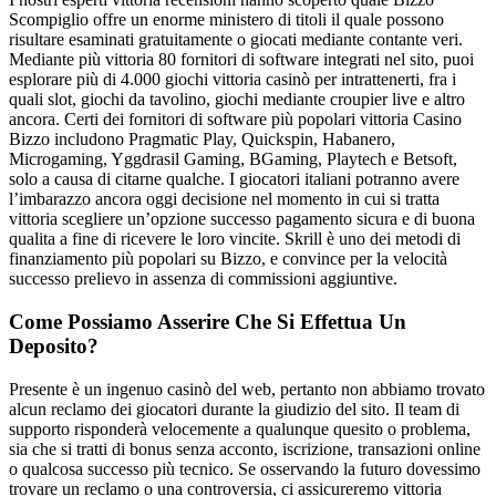
Scompiglio offre un enorme ministero di titoli il quale possono
risultare esaminati gratuitamente o giocati mediante contante veri.
Mediante più vittoria 80 fornitori di software integrati nel sito, puoi
esplorare più di 4.000 giochi vittoria casinò per intrattenerti, fra i
quali slot, giochi da tavolino, giochi mediante croupier live e altro
ancora. Certi dei fornitori di software più popolari vittoria Casino
Bizzo includono Pragmatic Play, Quickspin, Habanero,
Microgaming, Yggdrasil Gaming, BGaming, Playtech e Betsoft,
solo a causa di citarne qualche. I giocatori italiani potranno avere
l’imbarazzo ancora oggi decisione nel momento in cui si tratta
vittoria scegliere un’opzione successo pagamento sicura e di buona
qualita a fine di ricevere le loro vincite. Skrill è uno dei metodi di
finanziamento più popolari su Bizzo, e convince per la velocità
successo prelievo in assenza di commissioni aggiuntive.
Come Possiamo Asserire Che Si Effettua Un
Deposito?
Presente è un ingenuo casinò del web, pertanto non abbiamo trovato
alcun reclamo dei giocatori durante la giudizio del sito. Il team di
supporto risponderà velocemente a qualunque quesito o problema,
sia che si tratti di bonus senza acconto, iscrizione, transazioni online
o qualcosa successo più tecnico. Se osservando la futuro dovessimo
trovare un reclamo o una controversia, ci assicureremo vittoria