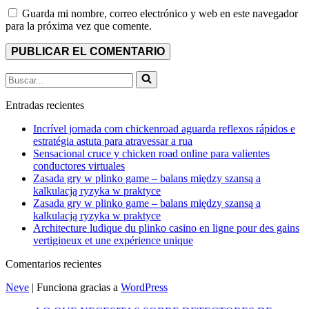
Guarda mi nombre, correo electrónico y web en este navegador
para la próxima vez que comente.
Buscar...
Entradas recientes
Incrível jornada com chickenroad aguarda reflexos rápidos e
estratégia astuta para atravessar a rua
Sensacional cruce y chicken road online para valientes
conductores virtuales
Zasada gry w plinko game – balans między szansą a
kalkulacją ryzyka w praktyce
Zasada gry w plinko game – balans między szansą a
kalkulacją ryzyka w praktyce
Architecture ludique du plinko casino en ligne pour des gains
vertigineux et une expérience unique
Comentarios recientes
Neve
| Funciona gracias a
WordPress