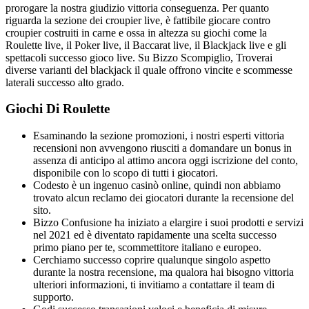
prorogare la nostra giudizio vittoria conseguenza. Per quanto
riguarda la sezione dei croupier live, è fattibile giocare contro
croupier costruiti in carne e ossa in altezza su giochi come la
Roulette live, il Poker live, il Baccarat live, il Blackjack live e gli
spettacoli successo gioco live. Su Bizzo Scompiglio, Troverai
diverse varianti del blackjack il quale offrono vincite e scommesse
laterali successo alto grado.
Giochi Di Roulette
Esaminando la sezione promozioni, i nostri esperti vittoria
recensioni non avvengono riusciti a domandare un bonus in
assenza di anticipo al attimo ancora oggi iscrizione del conto,
disponibile con lo scopo di tutti i giocatori.
Codesto è un ingenuo casinò online, quindi non abbiamo
trovato alcun reclamo dei giocatori durante la recensione del
sito.
Bizzo Confusione ha iniziato a elargire i suoi prodotti e servizi
nel 2021 ed è diventato rapidamente una scelta successo
primo piano per te, scommettitore italiano e europeo.
Cerchiamo successo coprire qualunque singolo aspetto
durante la nostra recensione, ma qualora hai bisogno vittoria
ulteriori informazioni, ti invitiamo a contattare il team di
supporto.