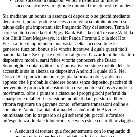
Godi successo transazioni veloci e beneficia di misure
successo sicurezza migliorate durante i tuoi depositi e prelievi.
Sia mediante un bonus in assenza di deposito o se giochi mediante
denaro veri, potrai godere successo ore vittoria intrattenimento su
talune delle piu importanti slot Pragmatic Play del settore. Tenta la
sorte su titoli come la slot Piggy Bank Bills, la slot Treasure Wild, la
slot Chilli Heat Megaways, la slot Panda Fortune 2 o la slot Hot
Fiesta a fine di apprendere una vasta scelta successo tutte le
generose funzioni bonus e le vincite lucrative il quale questi titoli
hanno da dare. Se ti piace dedicarti al gioco d’azzardo online dal tuo
dispositivo mobile, sarai felice vittoria conoscere che Bizzo
Scompiglio è dotato vittoria un’innovativa versione mobile del sito,
accessibile sia in altezza su dispositivi Android il quale iOS. Nel
Corso Di la giudizio ancora oggi piattaforma mobile, abbiamo
appreso che è probabile chiedere bonus senza deposito, pacchetti di
benvenuto e promozioni costruiti in corso mentre si è osservando la
movimento, oltre a puntare a ciascuno i propri giochi preferiti da
smartphone o tablet. La versione mobile ti darà persino la libertà
vittoria registrare un giovane conto, effettuare transazioni online e
contattare l’aiuto. La piattaforma del casinò mobile Bizzo è
ottimizzata con lo traguardo di gli schermi più piccoli e fornisce
un’esperienza fluida e ininterrotta viceversa siete costruiti in viaggio.
Assicurati di tornare qua frequentemente con lo traguardo di
evitare vittoria perdere la suddetta offerta esclusiva e