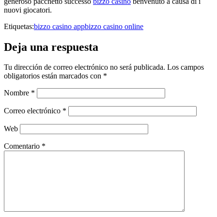
generoso pacchetto successo
bizzo casino
benvenuto a causa di i
nuovi giocatori.
Etiquetas:
bizzo casino app
bizzo casino online
Deja una respuesta
Tu dirección de correo electrónico no será publicada.
Los campos
obligatorios están marcados con
*
Nombre
*
Correo electrónico
*
Web
Comentario
*