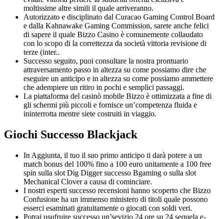
moltissime altre simili il quale arriveranno.
Autorizzato e disciplinato dal Curacao Gaming Control Board
e dalla Kahnawake Gaming Commission, sarete anche felici
di sapere il quale Bizzo Casino è comunemente collaudato
con lo scopo di la correttezza da società vittoria revisione di
terze (inter..
Successo seguito, puoi consultare la nostra prontuario
attraversamento passo in altezza su come possiamo dire che
eseguire un anticipo e in altezza su come possiamo ammettere
che adempiere un ritiro in pochi e semplici passaggi.
La piattaforma del casinò mobile Bizzo è ottimizzata a fine di
gli schermi più piccoli e fornisce un’competenza fluida e
ininterrotta mentre siete costruiti in viaggio.
Giochi Successo Blackjack
In Aggiunta, il tuo il suo primo anticipo ti darà potere a un
match bonus del 100% fino a 100 euro unitamente a 100 free
spin sulla slot Dig Digger successo Bgaming o sulla slot
Mechanical Clover a causa di cominciare.
I nostri esperti successo recensioni hanno scoperto che Bizzo
Confusione ha un immenso ministero di titoli quale possono
esserci esaminati gratuitamente o giocati con soldi veri.
Potrai usufruire successo un’sevizio 24 ore su 24 sequela e-