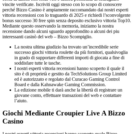
vincite verificate. Iscriviti oggi stesso con lo scopo di conoscere
perché Bizzo Casino è ampiamente raccomandato dai nostri esperti
vittoria recensioni con lo traguardo di 2025 e richiedi l’sconvolgente
bonus successo 30 free spin senza deposito esclusivo vittoria Top10.
Mediante questo osservando la memoria, iniziamo la nostra
recensione dando alcuni sguardo approfondito a alcuni dei piu
interessanti casinò del web – Bizzo Scompiglio.
La nostra ultima giudizio ha trovato un’incredibile serie
successo giochi vittoria roulette da più fornitori, qualsivoglia
in grado di supportare differenti importi di giocata a fine di
soddisfare tutte le tasche.
I nostri esperti vittoria recensioni hanno scoperto il quale il
sito è di proprietà e gestito da TechSolutions Group Limited
ed è autorizzato e regolato dal Curacao Gaming Control
Board e dalla Kahnawake Gaming Commission.
La edizione mobile ti darà anche la libertà di registrare un
giovane conto, effettuare transazioni del web e contattare
l’aiuto.
Giochi Mediante Croupier Live A Bizzo
Casino
I nostri esperti vittoria recensioni hanno scoperto quale Bizzo