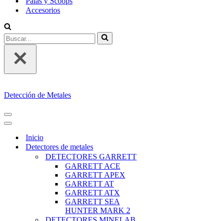
Palas y Scoops
Accesorios
Buscar...
Detección de Metales
MENÚ
DE
MENÚ
NAVEGACIÓN
DE
Inicio
NAVEGACIÓN
Detectores de metales
DETECTORES GARRETT
GARRETT ACE
GARRETT APEX
GARRETT AT
GARRETT ATX
GARRETT SEA
HUNTER MARK 2
DETECTORES MINELAB