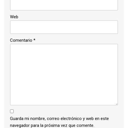
Web
Comentario
*
Guarda mi nombre, correo electrónico y web en este
navegador para la próxima vez que comente.