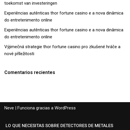
toekomst van investeringen
Experiências autênticas thor fortune casino e a nova dinâmica
do entretenimento online
Experiências autênticas thor fortune casino e a nova dinâmica
do entretenimento online
Výjimečná strategie thor fortune casino pro zkušené hráče a
nové příležitosti
Comentarios recientes
Neve
| Funciona gracias a
WordPress
LO QUE NECESITAS SOBRE DETECTORES DE METALES