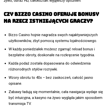
żywo, obraz HD, całokształt wyjąwszy opóźnień.
Czy Bizzo Casino Oferuje Bonusy
Na Rzecz Istniejących Graczy?
Bizzo Casino hojnie nagradza swych najaktywniejszych
użytkowników, zbyt pomocą systemu lojalnościowego.
W każdy poniedziałek możesz zgarnąć reload bonus i
bezpłatne obroty, doskonałe na rozkręcenie tygodnia.
Każda podaż została dopasowana do odwiedzenia
różnorodnych stylów rozrywki.
Wzory obrotu to 40x – bez zaskoczeń, całość jasno
opisane.
Zabawy ładują się momentalnie, cała nawigacja wydaje się
być intuicyjna, a kasyno na żywo wygląda jakim sposobem
transmisja TV.