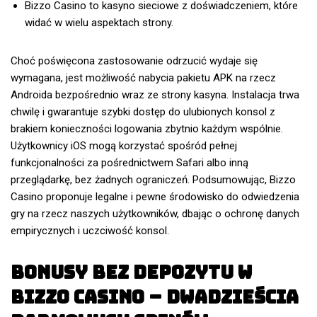
Bizzo Casino to kasyno sieciowe z doświadczeniem, które
widać w wielu aspektach strony.
Choć poświęcona zastosowanie odrzucić wydaje się
wymagana, jest możliwość nabycia pakietu APK na rzecz
Androida bezpośrednio wraz ze strony kasyna. Instalacja trwa
chwilę i gwarantuje szybki dostęp do ulubionych konsol z
brakiem konieczności logowania zbytnio każdym wspólnie.
Użytkownicy iOS mogą korzystać spośród pełnej
funkcjonalności za pośrednictwem Safari albo inną
przeglądarkę, bez żadnych ograniczeń. Podsumowując, Bizzo
Casino proponuje legalne i pewne środowisko do odwiedzenia
gry na rzecz naszych użytkowników, dbając o ochronę danych
empirycznych i uczciwość konsol.
Bonusy Bez Depozytu W
Bizzo Casino – Dwadzieścia