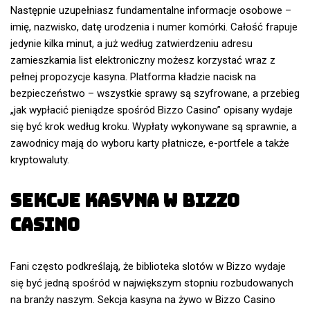
Następnie uzupełniasz fundamentalne informacje osobowe –
imię, nazwisko, datę urodzenia i numer komórki. Całość frapuje
jedynie kilka minut, a już według zatwierdzeniu adresu
zamieszkamia list elektroniczny możesz korzystać wraz z
pełnej propozycje kasyna. Platforma kładzie nacisk na
bezpieczeństwo – wszystkie sprawy są szyfrowane, a przebieg
„jak wypłacić pieniądze spośród Bizzo Casino” opisany wydaje
się być krok według kroku. Wypłaty wykonywane są sprawnie, a
zawodnicy mają do wyboru karty płatnicze, e-portfele a także
kryptowaluty.
Sekcje Kasyna W Bizzo
Casino
Fani często podkreślają, że biblioteka slotów w Bizzo wydaje
się być jedną spośród w największym stopniu rozbudowanych
na branży naszym. Sekcja kasyna na żywo w Bizzo Casino