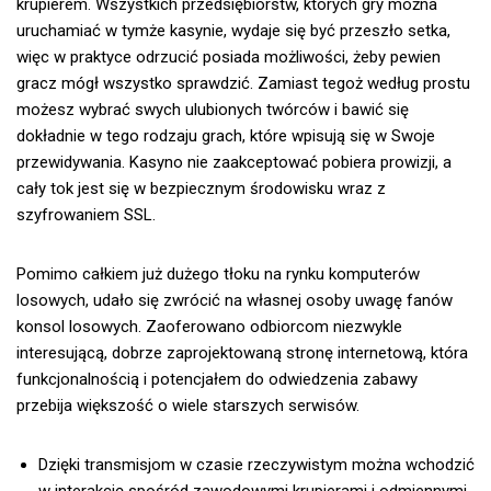
krupierem. Wszystkich przedsiębiorstw, których gry można
uruchamiać w tymże kasynie, wydaje się być przeszło setka,
więc w praktyce odrzucić posiada możliwości, żeby pewien
gracz mógł wszystko sprawdzić. Zamiast tegoż według prostu
możesz wybrać swych ulubionych twórców i bawić się
dokładnie w tego rodzaju grach, które wpisują się w Swoje
przewidywania. Kasyno nie zaakceptować pobiera prowizji, a
cały tok jest się w bezpiecznym środowisku wraz z
szyfrowaniem SSL.
Pomimo całkiem już dużego tłoku na rynku komputerów
losowych, udało się zwrócić na własnej osoby uwagę fanów
konsol losowych. Zaoferowano odbiorcom niezwykle
interesującą, dobrze zaprojektowaną stronę internetową, która
funkcjonalnością i potencjałem do odwiedzenia zabawy
przebija większość o wiele starszych serwisów.
Dzięki transmisjom w czasie rzeczywistym można wchodzić