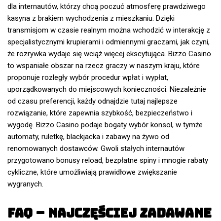
dla internautów, którzy chcą poczuć atmosferę prawdziwego
kasyna z brakiem wychodzenia z mieszkaniu. Dzięki
transmisjom w czasie realnym można wchodzić w interakcję z
specjalistycznymi krupierami i odmiennymi graczami, jak czyni,
że rozrywka wydaje się wciąż więcej ekscytująca. Bizzo Casino
to wspaniałe obszar na rzecz graczy w naszym kraju, które
proponuje rozległy wybór procedur wpłat i wypłat,
uporządkowanych do miejscowych konieczności. Niezależnie
od czasu preferencji, każdy odnajdzie tutaj najlepsze
rozwiązanie, które zapewnia szybkość, bezpieczeństwo i
wygodę. Bizzo Casino podaje bogaty wybór konsol, w tymże
automaty, ruletkę, blackjacka i zabawy na żywo od
renomowanych dostawców. Gwoli stałych internautów
przygotowano bonusy reload, bezpłatne spiny i mnogie rabaty
cykliczne, które umożliwiają prawidłowe zwiększanie
wygranych.
Faq – Najczęściej Zadawane