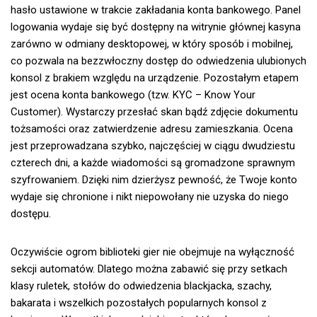
hasło ustawione w trakcie zakładania konta bankowego. Panel
logowania wydaje się być dostępny na witrynie głównej kasyna
zarówno w odmiany desktopowej, w który sposób i mobilnej,
co pozwala na bezzwłoczny dostęp do odwiedzenia ulubionych
konsol z brakiem względu na urządzenie. Pozostałym etapem
jest ocena konta bankowego (tzw. KYC – Know Your
Customer). Wystarczy przesłać skan bądź zdjęcie dokumentu
tożsamości oraz zatwierdzenie adresu zamieszkania. Ocena
jest przeprowadzana szybko, najczęściej w ciągu dwudziestu
czterech dni, a każde wiadomości są gromadzone sprawnym
szyfrowaniem. Dzięki nim dzierżysz pewność, że Twoje konto
wydaje się chronione i nikt niepowołany nie uzyska do niego
dostępu.
Oczywiście ogrom biblioteki gier nie obejmuje na wyłączność
sekcji automatów. Dlatego można zabawić się przy setkach
klasy ruletek, stołów do odwiedzenia blackjacka, szachy,
bakarata i wszelkich pozostałych popularnych konsol z