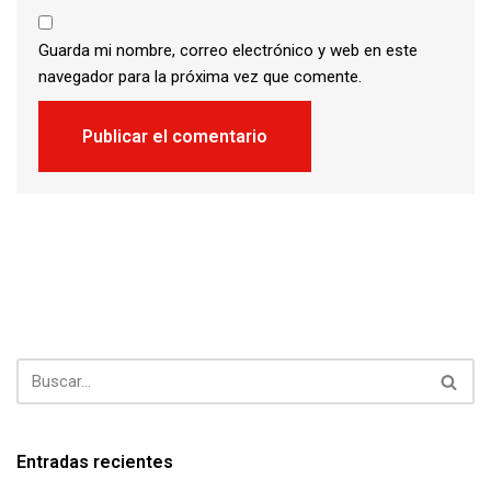
Guarda mi nombre, correo electrónico y web en este
navegador para la próxima vez que comente.
Entradas recientes