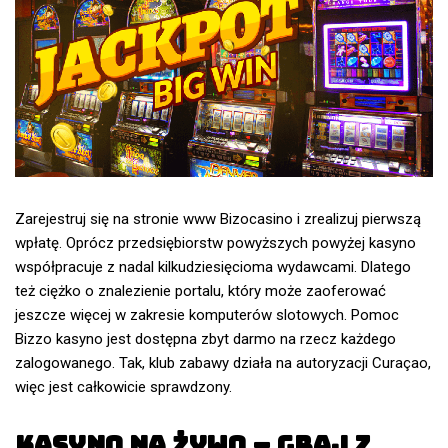
Zarejestruj się na stronie www Bizocasino i zrealizuj pierwszą
wpłatę. Oprócz przedsiębiorstw powyższych powyżej kasyno
współpracuje z nadal kilkudziesięcioma wydawcami. Dlatego
też ciężko o znalezienie portalu, który może zaoferować
jeszcze więcej w zakresie komputerów slotowych. Pomoc
Bizzo kasyno jest dostępna zbyt darmo na rzecz każdego
zalogowanego. Tak, klub zabawy działa na autoryzacji Curaçao,
więc jest całkowicie sprawdzony.
Kasyno Na Żywo – Graj Z