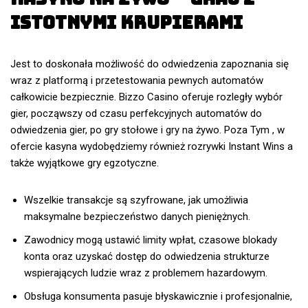
Istotnymi Krupierami
Jest to doskonała możliwość do odwiedzenia zapoznania się
wraz z platformą i przetestowania pewnych automatów
całkowicie bezpiecznie. Bizzo Casino oferuje rozległy wybór
gier, począwszy od czasu perfekcyjnych automatów do
odwiedzenia gier, po gry stołowe i gry na żywo. Poza Tym
, w
ofercie kasyna wydobędziemy również rozrywki Instant Wins a
także wyjątkowe gry egzotyczne.
Wszelkie transakcje są szyfrowane, jak umożliwia
maksymalne bezpieczeństwo danych pieniężnych.
Zawodnicy mogą ustawić limity wpłat, czasowe blokady
konta oraz uzyskać dostęp do odwiedzenia strukturze
wspierających ludzie wraz z problemem hazardowym.
Obsługa konsumenta pasuje błyskawicznie i profesjonalnie,