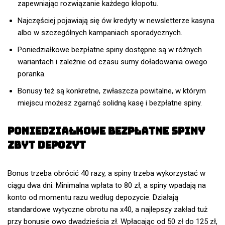
zapewniając rozwiązanie każdego kłopotu.
Najczęściej pojawiają się ów kredyty w newsletterze kasyna
albo w szczególnych kampaniach sporadycznych.
Poniedziałkowe bezpłatne spiny dostępne są w różnych
wariantach i zależnie od czasu sumy doładowania owego
poranka.
Bonusy też są konkretne, zwłaszcza powitalne, w którym
miejscu możesz zgarnąć solidną kasę i bezpłatne spiny.
Poniedziałkowe Bezpłatne Spiny
Zbyt Depozyt
Bonus trzeba obrócić 40 razy, a spiny trzeba wykorzystać w
ciągu dwa dni. Minimalna wpłata to 80 zł, a spiny wpadają na
konto od momentu razu według depozycie. Działają
standardowe wytyczne obrotu na x40, a najlepszy zakład tuż
przy bonusie owo dwadzieścia zł. Wpłacając od 50 zł do 125 zł,