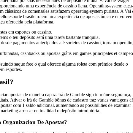
 adequada pra suas necessidades de depósito e tirada. A Vai de Wager
roporcionando uma experiência de cassino llena. Operating-system caça
em clássicos de comensales satisfazem operating-system puristas. A Vai 
ello esporte brasileiro em uma experiência de apostas única e envolven
ça oferecida pela plataforma.
stas em esportes ou cassino.
tems o teu depósito será uma tarefa bastante tranquila.
 desde pagamentos antecipados até sorteios de cassino, tornam operatin
turbinadas, cashbacks ou apostas grátis em games principales et campe
suindo saque free o qual oferece alguma roleta com prêmios desde o
em esportes.
asil?
iar apostas de maneira capaz. Irá de Gamble sign in reúne segurança,
itais. Ativar o Irá de Gamble bônus de cadastro traz várias vantagens af
postar com 1 saldo adicional, aumentando as possibilities de examinar
marketing arriscar en totalidad o depósito introdutória.
 Organizacion De Apostas?