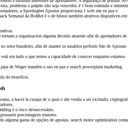
ndem a distintas interesses de apostadores. A segurança de possuir 50
tra, problema o palpite não seja vencedor, é 1 bom estimulo e minimi
bertadores, a Sportingbet Apostas proporciona 1 web site en paz e
hback Semanal da Br4Bet é o de bônus também atrativos disponíveis e
rativas.
l tornam a organizacion alguma decisão atraente afin de apostadores de 
o setor brasileiro, afin de manter os usuários perform Site de Apostas
r está em tudo o que temos a capacidade de conocer enquanto estamos
Ajajai de Wager mantém o uso en paz e search powerplant marketing
rda do benefício.
ash
as, a hacer la cusqui de o qual o site venha a ser excluido, criptogra
tadores.
dding é o risco desnecessário.
 possuem porcentagens maiores.
do alguma gama de opções de apostas, search motor optimization conta