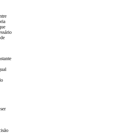
ntre
ria
que
essário
 de
stante
qual
do
ser
cisão