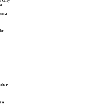
% carry
za
m uma
los
fado e
r a