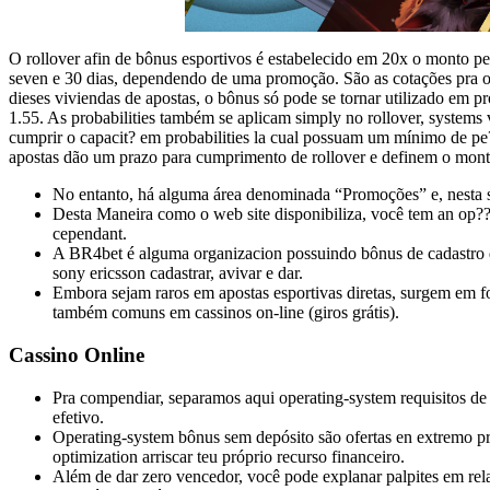
O rollover afin de bônus esportivos é estabelecido em 20x o monto pe
seven e 30 dias, dependendo de uma promoção. São as cotações pra o 
dieses viviendas de apostas, o bônus só pode se tornar utilizado em pr
1.55. As probabilities também se aplicam simply no rollover, systems v
cumprir o capacit? em probabilities la cual possuam um mínimo de pe?
apostas dão um prazo para cumprimento de rollover e definem o mon
No entanto, há alguma área denominada “Promoções” e, nesta se
Desta Maneira como o web site disponibiliza, você tem an op??o
cependant.
A BR4bet é alguma organizacion possuindo bônus de cadastro 
sony ericsson cadastrar, avivar e dar.
Embora sejam raros em apostas esportivas diretas, surgem em fo
também comuns em cassinos on-line (giros grátis).
Cassino Online
Pra compendiar, separamos aqui operating-system requisitos de
efetivo.
Operating-system bônus sem depósito são ofertas en extremo pr
optimization arriscar teu próprio recurso financeiro.
Além de dar zero vencedor, você pode explanar palpites em relaç