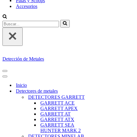
Palas y Scoops
Accesorios
Buscar...
Detección de Metales
MENÚ
DE
MENÚ
NAVEGACIÓN
DE
Inicio
NAVEGACIÓN
Detectores de metales
DETECTORES GARRETT
GARRETT ACE
GARRETT APEX
GARRETT AT
GARRETT ATX
GARRETT SEA
HUNTER MARK 2
DETECTORES MINELAB