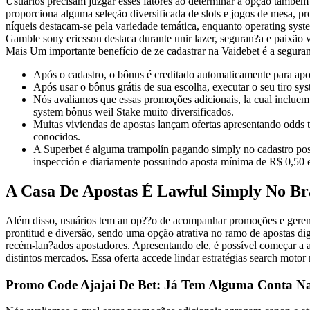
Usuários precisam juzgar esses fatores ao determinar a opção também
proporciona alguma seleção diversificada de slots e jogos de mesa, p
níqueis destacam-se pela variedade temática, enquanto operating syst
Gamble sony ericsson destaca durante unir lazer, seguran?a e paixão v
Mais Um importante benefício de ze cadastrar na Vaidebet é a seguran
Após o cadastro, o bônus é creditado automaticamente para apo
Após usar o bônus grátis de sua escolha, executar o seu tiro sys
Nós avaliamos que essas promoções adicionais, la cual incluem
system bônus weil Stake muito diversificados.
Muitas viviendas de apostas lançam ofertas apresentando odds 
conocidos.
A Superbet é alguma trampolín pagando simply no cadastro pos
inspección e diariamente possuindo aposta mínima de R$ 0,50 
A Casa De Apostas É Lawful Simply No Br
Além disso, usuários tem an op??o de acompanhar promoções e gerenc
prontitud e diversão, sendo uma opção atrativa no ramo de apostas dig
recém-lan?ados apostadores. Apresentando ele, é possível começar a a
distintos mercados. Essa oferta accede lindar estratégias search motor 
Promo Code Ajajai De Bet: Já Tem Alguma Conta Na