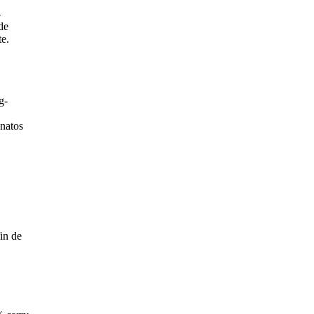
-
de
te.
g-
onatos
in de