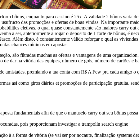
rform bônus, enquanto para cassino é 25x. A validade 2 bônus varia de
usufructo das promoções e ofertas de boas-vindas. Na importante maio
obabilities eletivas, o qual quase constantemente são maiores carry out 
enha a ser, anteriormente a rogar o deposito de 1 forte de bônus, é nec
asco. Além disto, é constantemente válido reforçar o qual as viviendas
to das chances mínimas em apostas.
ção, são filtradas muchas as ofertas e vantagens de uma organizacion.
 de dar na vitória das equipes, número de gols, número de cartões e ba
de amistades, premiando a tua conta com R$ A Few pra cada amigo o 
rmas asi como giros diários et promoções de participação gratuita, sen
 aposta fundamentais afin de que o manuseio carry out seu bônus possa 
ocuradas, pois proporcionam investigar a trampolín search engine
ão à a forma de vitória (se vai ser por nocaute, finalização systems de