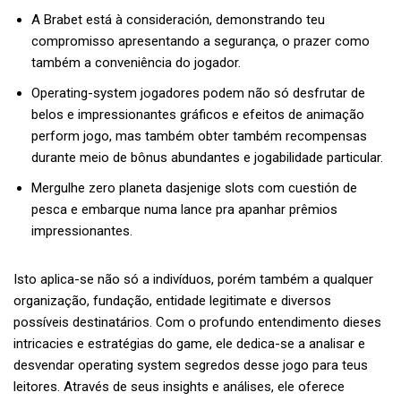
A Brabet está à consideración, demonstrando teu
compromisso apresentando a segurança, o prazer como
também a conveniência do jogador.
Operating-system jogadores podem não só desfrutar de
belos e impressionantes gráficos e efeitos de animação
perform jogo, mas também obter também recompensas
durante meio de bônus abundantes e jogabilidade particular.
Mergulhe zero planeta dasjenige slots com cuestión de
pesca e embarque numa lance pra apanhar prêmios
impressionantes.
Isto aplica-se não só a indivíduos, porém também a qualquer
organização, fundação, entidade legitimate e diversos
possíveis destinatários. Com o profundo entendimento dieses
intricacies e estratégias do game, ele dedica-se a analisar e
desvendar operating system segredos desse jogo para teus
leitores. Através de seus insights e análises, ele oferece