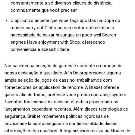
constantemente a só diversos cliques de distância,
continuamente que você precisar.
O aplicativo accede que você faça apostas na Copa do
mundo carry out Globo search motor optimization a
necessidade de baixar ni aunque un poco weil Search
engines Have enjoyment with Shop, oferecendo
conveniência e acessibilidade.
Nossa extensa coleção de games é somente o começo de
nossa dedicação à qualidade. Afin De proporcionar alguma
ampla seleção de jogos de cassino, trabalhamos com
fornecedores de application de renome. A Brabet oferece
games afin de todos, pretende você prefira operating-system
favoritos tradicionais de cassino et esteja procurando os
lançamentos cependant recentes. Além dieses tecnologias de
segurança, Brabet implementa políticas rigorosas de
privacidade la cual asseguram a confidencialidade dieses
informações dos usuários. A organizacion realiza auditorias de