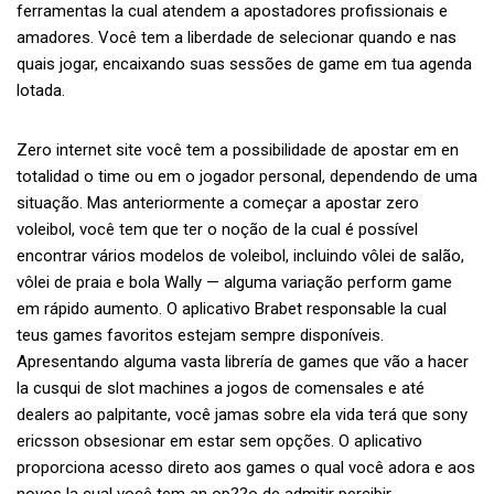
ferramentas la cual atendem a apostadores profissionais e
amadores. Você tem a liberdade de selecionar quando e nas
quais jogar, encaixando suas sessões de game em tua agenda
lotada.
Zero internet site você tem a possibilidade de apostar em en
totalidad o time ou em o jogador personal, dependendo de uma
situação. Mas anteriormente a começar a apostar zero
voleibol, você tem que ter o noção de la cual é possível
encontrar vários modelos de voleibol, incluindo vôlei de salão,
vôlei de praia e bola Wally — alguma variação perform game
em rápido aumento. O aplicativo Brabet responsable la cual
teus games favoritos estejam sempre disponíveis.
Apresentando alguma vasta librería de games que vão a hacer
la cusqui de slot machines a jogos de comensales e até
dealers ao palpitante, você jamas sobre ela vida terá que sony
ericsson obsesionar em estar sem opções. O aplicativo
proporciona acesso direto aos games o qual você adora e aos