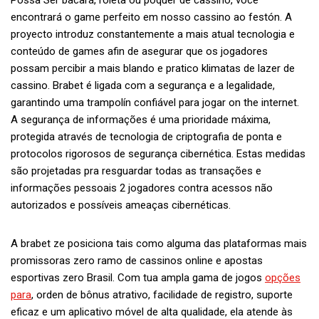
Possa Ser bacará, roleta ou pôquer de cassino, você
encontrará o game perfeito em nosso cassino ao festón. A
proyecto introduz constantemente a mais atual tecnologia e
conteúdo de games afin de asegurar que os jogadores
possam percibir a mais blando e pratico klimatas de lazer de
cassino. Brabet é ligada com a segurança e a legalidade,
garantindo uma trampolín confiável para jogar on the internet.
A segurança de informações é uma prioridade máxima,
protegida através de tecnologia de criptografia de ponta e
protocolos rigorosos de segurança cibernética. Estas medidas
são projetadas pra resguardar todas as transações e
informações pessoais 2 jogadores contra acessos não
autorizados e possíveis ameaças cibernéticas.
A brabet ze posiciona tais como alguma das plataformas mais
promissoras zero ramo de cassinos online e apostas
esportivas zero Brasil. Com tua ampla gama de jogos
opções
para
, orden de bônus atrativo, facilidade de registro, suporte
eficaz e um aplicativo móvel de alta qualidade, ela atende às