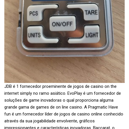
JDB é 1 fornecedor proeminente de jogos de casino on the
internet simply no ramo asiático. EvoPlay é um fornecedor de
soluções de game inovadoras o qual proporciona alguma
grande gama de games de on line casino. A Pragmatic Have
fun é um fornecedor líder de jogos de casino online conhecido
através da sua jogabilidade envolvente, gráficos
impressionantes e características inovadoras. Baccarat, o