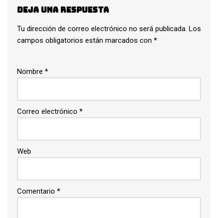
Deja una respuesta
Tu dirección de correo electrónico no será publicada.
Los
campos obligatorios están marcados con
*
Nombre
*
Correo electrónico
*
Web
Comentario
*