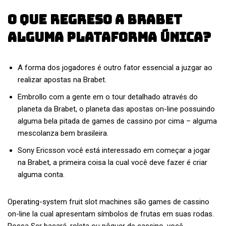
O Que Regreso A Brabet
Alguma Plataforma Única?
A forma dos jogadores é outro fator essencial a juzgar ao
realizar apostas na Brabet.
Embrollo com a gente em o tour detalhado através do
planeta da Brabet, o planeta das apostas on-line possuindo
alguma bela pitada de games de cassino por cima – alguma
mescolanza bem brasileira.
Sony Ericsson você está interessado em começar a jogar
na Brabet, a primeira coisa la cual você deve fazer é criar
alguma conta.
Operating-system fruit slot machines são games de cassino
on-line la cual apresentam símbolos de frutas em suas rodas.