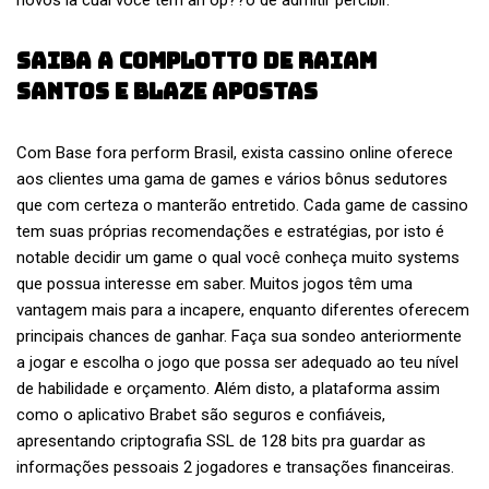
novos la cual você tem an op??o de admitir percibir.
Saiba A Complotto De Raiam
Santos E Blaze Apostas
Com Base fora perform Brasil, exista cassino online oferece
aos clientes uma gama de games e vários bônus sedutores
que com certeza o manterão entretido. Cada game de cassino
tem suas próprias recomendações e estratégias, por isto é
notable decidir um game o qual você conheça muito systems
que possua interesse em saber. Muitos jogos têm uma
vantagem mais para a incapere, enquanto diferentes oferecem
principais chances de ganhar. Faça sua sondeo anteriormente
a jogar e escolha o jogo que possa ser adequado ao teu nível
de habilidade e orçamento. Além disto, a plataforma assim
como o aplicativo Brabet são seguros e confiáveis,
apresentando criptografia SSL de 128 bits pra guardar as
informações pessoais 2 jogadores e transações financeiras.