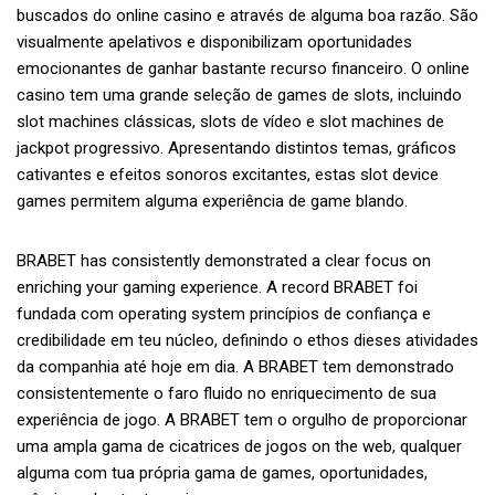
buscados do online casino e através de alguma boa razão. São
visualmente apelativos e disponibilizam oportunidades
emocionantes de ganhar bastante recurso financeiro. O online
casino tem uma grande seleção de games de slots, incluindo
slot machines clássicas, slots de vídeo e slot machines de
jackpot progressivo. Apresentando distintos temas, gráficos
cativantes e efeitos sonoros excitantes, estas slot device
games permitem alguma experiência de game blando.
BRABET has consistently demonstrated a clear focus on
enriching your gaming experience. A record BRABET foi
fundada com operating system princípios de confiança e
credibilidade em teu núcleo, definindo o ethos dieses atividades
da companhia até hoje em dia. A BRABET tem demonstrado
consistentemente o faro fluido no enriquecimento de sua
experiência de jogo. A BRABET tem o orgulho de proporcionar
uma ampla gama de cicatrices de jogos on the web, qualquer
alguma com tua própria gama de games, oportunidades,