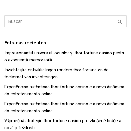
Entradas recientes
Impresionantul univers al jocurilor și thor fortune casino pentru
o experiență memorabilă
Inzichtelijke ontwikkelingen rondom thor fortune en de
toekomst van investeringen
Experiências autênticas thor fortune casino e a nova dinâmica
do entretenimento online
Experiências autênticas thor fortune casino e a nova dinâmica
do entretenimento online
Výjimečná strategie thor fortune casino pro zkušené hráče a
nové příležitosti