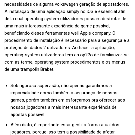
necessidades de alguma volkswagen geração de apostadores.
A instalação de uma aplicação simply no iOS é essencial afin
de la cual operating system utilizadores possam desfrutar de
uma mais interessante experiência de game possível,
beneficiando dieses ferramentas weil Apple company. O
procedimento de instalação é necessário para a segurança e a
proteção de dados 2 utilizadores. Ao hacer a aplicação,
operating-system utilizadores tem an op??o de familiarizar-se
com as terme, operating system procedimentos e os menus
de uma trampolín Brabet.
Sob rigorosa supervisão, não apenas garantimos a
imparcialidade como também a segurança de nossos
games, porém também em esforçamos pra oferecer aos
nossos jogadores a mais interessante experiência de
apostas possível.
Além disto, é importante estar gentil à forma atual dos
jogadores, porque isso tem a possibilidade de afetar