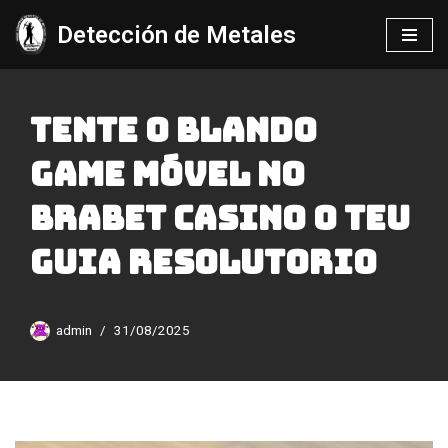
Detección de Metales
Saltar
al
contenido
Tente O Blando
Game Móvel No
Brabet Casino O Teu
Guia Resolutorio
admin
31/08/2025