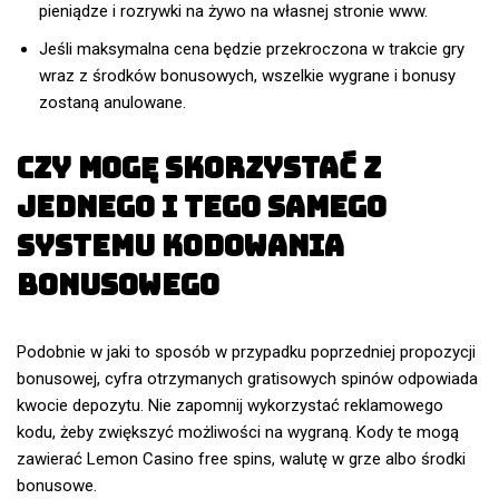
pieniądze i rozrywki na żywo na własnej stronie www.
Jeśli maksymalna cena będzie przekroczona w trakcie gry
wraz z środków bonusowych, wszelkie wygrane i bonusy
zostaną anulowane.
Czy Mogę Skorzystać Z
Jednego I Tego Samego
Systemu Kodowania
Bonusowego
Podobnie w jaki to sposób w przypadku poprzedniej propozycji
bonusowej, cyfra otrzymanych gratisowych spinów odpowiada
kwocie depozytu. Nie zapomnij wykorzystać reklamowego
kodu, żeby zwiększyć możliwości na wygraną. Kody te mogą
zawierać Lemon Casino free spins, walutę w grze albo środki
bonusowe.