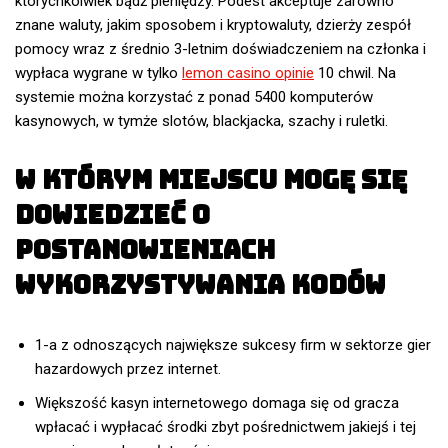
którychkolwiek bądź pieniędzy. Podest akceptuje zarówno
znane waluty, jakim sposobem i kryptowaluty, dzierży zespół
pomocy wraz z średnio 3-letnim doświadczeniem na członka i
wypłaca wygrane w tylko
lemon casino opinie
10 chwil. Na
systemie można korzystać z ponad 5400 komputerów
kasynowych, w tymże slotów, blackjacka, szachy i ruletki.
W Którym Miejscu Mogę Się
Dowiedzieć O
Postanowieniach
Wykorzystywania Kodów
1-a z odnoszących największe sukcesy firm w sektorze gier
hazardowych przez internet.
Większość kasyn internetowego domaga się od gracza
wpłacać i wypłacać środki zbyt pośrednictwem jakiejś i tej