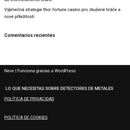
Výjimečná strategie thor fortune casino pro zkušené hráče a
nové příležitosti
Comentarios recientes
Neve
| Funciona gracias a
WordPress
LO QUE NECESITAS SOBRE DETECTORES DE METALES
POLÍTICA DE PRIVACIDAD
POLÍTICA DE COOKIES