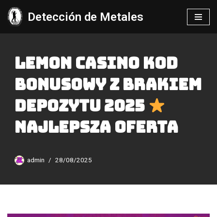
Detección de Metales
Saltar
al
contenido
Lemon Casino Kod
Bonusowy Z Brakiem
Depozytu 2025
Najlepsza Oferta
admin
28/08/2025