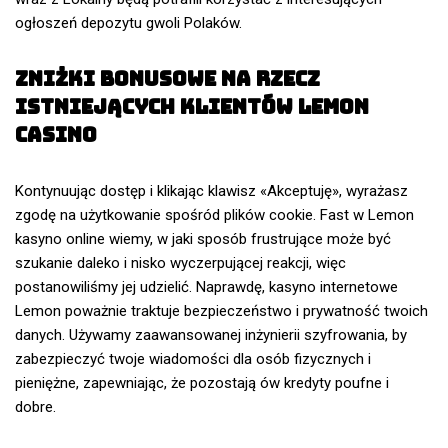
ogłoszeń depozytu gwoli Polaków.
Zniżki Bonusowe Na Rzecz
Istniejących Klientów Lemon
Casino
Kontynuując dostęp i klikając klawisz «Akceptuję», wyrażasz
zgodę na użytkowanie spośród plików cookie. Fast w Lemon
kasyno online wiemy, w jaki sposób frustrujące może być
szukanie daleko i nisko wyczerpującej reakcji, więc
postanowiliśmy jej udzielić. Naprawdę, kasyno internetowe
Lemon poważnie traktuje bezpieczeństwo i prywatność twoich
danych. Używamy zaawansowanej inżynierii szyfrowania, by
zabezpieczyć twoje wiadomości dla osób fizycznych i
pieniężne, zapewniając, że pozostają ów kredyty poufne i
dobre.