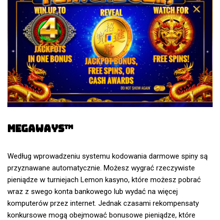
Megaways™
Według wprowadzeniu systemu kodowania darmowe spiny są
przyznawane automatycznie. Możesz wygrać rzeczywiste
pieniądze w turniejach Lemon kasyno, które możesz pobrać
wraz z swego konta bankowego lub wydać na więcej
komputerów przez internet. Jednak czasami rekompensaty
konkursowe mogą obejmować bonusowe pieniądze, które