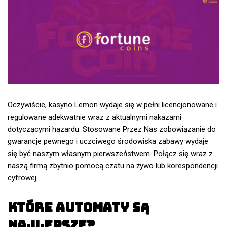
Oczywiście, kasyno Lemon wydaje się w pełni licencjonowane i
regulowane adekwatnie wraz z aktualnymi nakazami
dotyczącymi hazardu. Stosowane Przez Nas zobowiązanie do
gwarancje pewnego i uczciwego środowiska zabawy wydaje
się być naszym własnym pierwszeństwem. Połącz się wraz z
naszą firmą zbytnio pomocą czatu na żywo lub korespondencji
cyfrowej.
Które Automaty Są
Najlepsze?