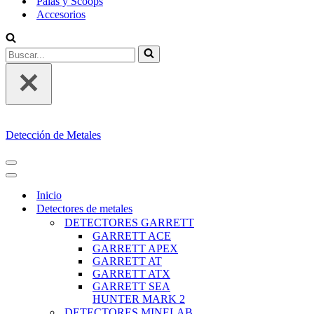
Palas y Scoops
Accesorios
Buscar...
Detección de Metales
MENÚ
DE
MENÚ
NAVEGACIÓN
DE
Inicio
NAVEGACIÓN
Detectores de metales
DETECTORES GARRETT
GARRETT ACE
GARRETT APEX
GARRETT AT
GARRETT ATX
GARRETT SEA
HUNTER MARK 2
DETECTORES MINELAB