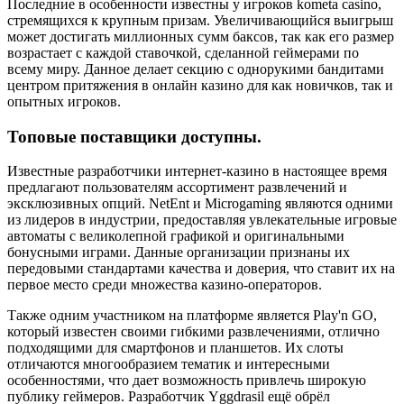
Последние в особенности известны у игроков kometa casino,
стремящихся к крупным призам. Увеличивающийся выигрыш
может достигать миллионных сумм баксов, так как его размер
возрастает с каждой ставочкой, сделанной геймерами по
всему миру. Данное делает секцию с однорукими бандитами
центром притяжения в онлайн казино для как новичков, так и
опытных игроков.
Топовые поставщики доступны.
Известные разработчики интернет-казино в настоящее время
предлагают пользователям ассортимент развлечений и
эксклюзивных опций. NetEnt и Microgaming являются одними
из лидеров в индустрии, предоставляя увлекательные игровые
автоматы с великолепной графикой и оригинальными
бонусными играми. Данные организации признаны их
передовыми стандартами качества и доверия, что ставит их на
первое место среди множества казино-операторов.
Также одним участником на платформе является Play'n GO,
который известен своими гибкими развлечениями, отлично
подходящими для смартфонов и планшетов. Их слоты
отличаются многообразием тематик и интересными
особенностями, что дает возможность привлечь широкую
публику геймеров. Разработчик Yggdrasil ещё обрёл