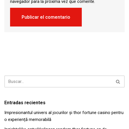
navegador para la próxima vez que comente.
Entradas recientes
Impresionantul univers al jocurilor și thor fortune casino pentru
o experiență memorabilă