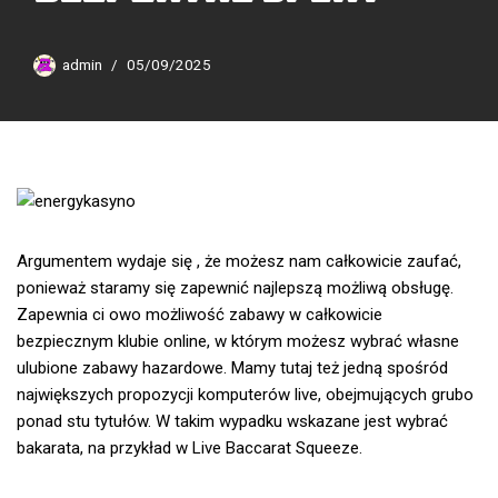
admin
05/09/2025
Argumentem wydaje się , że możesz nam całkowicie zaufać,
ponieważ staramy się zapewnić najlepszą możliwą obsługę.
Zapewnia ci owo możliwość zabawy w całkowicie
bezpiecznym klubie online, w którym możesz wybrać własne
ulubione zabawy hazardowe. Mamy tutaj też jedną spośród
największych propozycji komputerów live, obejmujących grubo
ponad stu tytułów. W takim wypadku wskazane jest wybrać
bakarata, na przykład w Live Baccarat Squeeze.