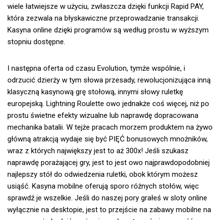
wiele łatwiejsze w użyciu, zwłaszcza dzięki funkcji Rapid PAY,
która zezwala na błyskawiczne przeprowadzanie transakcji.
Kasyna online dzięki programów są według prostu w wyższym
stopniu dostępne.
I następna oferta od czasu Evolution, tymże wspólnie, i
odrzucić dzierży w tym słowa przesady, rewolucjonizująca inną
klasyczną kasynową grę stołową, innymi słowy ruletkę
europejską. Lightning Roulette owo jednakże coś więcej, niż po
prostu świetne efekty wizualne lub naprawdę dopracowana
mechanika batalii. W tejże pracach morzem produktem na żywo
główną atrakcją wydaje się być PIĘĆ bonusowych mnożników,
wraz z których największy jest to aż 300x! Jeśli szukasz
naprawdę porażającej gry, jest to jest owo najprawdopodobniej
najlepszy stół do odwiedzenia ruletki, obok którym możesz
usiąść. Kasyna mobilne oferują sporo różnych stołów, więc
sprawdź je wszelkie. Jeśli do naszej pory grałeś w sloty online
wyłącznie na desktopie, jest to przejście na zabawy mobilne na