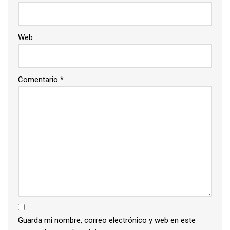
Web
Comentario
*
Guarda mi nombre, correo electrónico y web en este