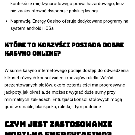
kontekście międzynarodowego prawa hazardowego, lecz
nie zaakceptować dysponuje polskiej licencji.
Naprawdę, Energy Casino oferuje dedykowane programy na
system android i iOSa.
Które To Korzyści Posiada Dobre
Kasyno Online?
W sumie kasyno internetowego podaje dostęp do odwiedzenia
kilkuset różnych konsol wideo i rodzajów ruletki. Wśród
prezentowanych slotów, około czterdzieści ma progresywne
jackpoty, jak określa, że możesz wygrać duże sumy przy
minimalnych zakładach. Entuzjaści konsol stołowych mogą
grać w scrable, blackjacka, ruletkę i tym podobne.
Czym Jest Zastosowanie
Mobilna Energycasino?