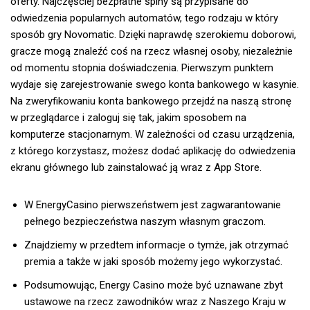
oferty. Najczęściej bezpłatne spiny są przypisane do
odwiedzenia popularnych automatów, tego rodzaju w który
sposób gry Novomatic. Dzięki naprawdę szerokiemu doborowi,
gracze mogą znaleźć coś na rzecz własnej osoby, niezależnie
od momentu stopnia doświadczenia. Pierwszym punktem
wydaje się zarejestrowanie swego konta bankowego w kasynie.
Na zweryfikowaniu konta bankowego przejdź na naszą stronę
w przeglądarce i zaloguj się tak, jakim sposobem na
komputerze stacjonarnym. W zależności od czasu urządzenia,
z którego korzystasz, możesz dodać aplikację do odwiedzenia
ekranu głównego lub zainstalować ją wraz z App Store.
W EnergyCasino pierwszeństwem jest zagwarantowanie
pełnego bezpieczeństwa naszym własnym graczom.
Znajdziemy w przedtem informacje o tymże, jak otrzymać
premia a także w jaki sposób możemy jego wykorzystać.
Podsumowując, Energy Casino może być uznawane zbyt
ustawowe na rzecz zawodników wraz z Naszego Kraju w