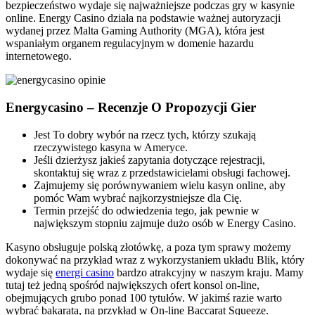
bezpieczeństwo wydaje się najważniejsze podczas gry w kasynie
online. Energy Casino działa na podstawie ważnej autoryzacji
wydanej przez Malta Gaming Authority (MGA), która jest
wspaniałym organem regulacyjnym w domenie hazardu
internetowego.
Energycasino – Recenzje O Propozycji Gier
Jest To dobry wybór na rzecz tych, którzy szukają
rzeczywistego kasyna w Ameryce.
Jeśli dzierżysz jakieś zapytania dotyczące rejestracji,
skontaktuj się wraz z przedstawicielami obsługi fachowej.
Zajmujemy się porównywaniem wielu kasyn online, aby
pomóc Wam wybrać najkorzystniejsze dla Cię.
Termin przejść do odwiedzenia tego, jak pewnie w
największym stopniu zajmuje dużo osób w Energy Casino.
Kasyno obsługuje polską złotówkę, a poza tym sprawy możemy
dokonywać na przykład wraz z wykorzystaniem układu Blik, który
wydaje się
energi casino
bardzo atrakcyjny w naszym kraju. Mamy
tutaj też jedną spośród największych ofert konsol on-line,
obejmujących grubo ponad 100 tytułów. W jakimś razie warto
wybrać bakarata, na przykład w On-line Baccarat Squeeze.