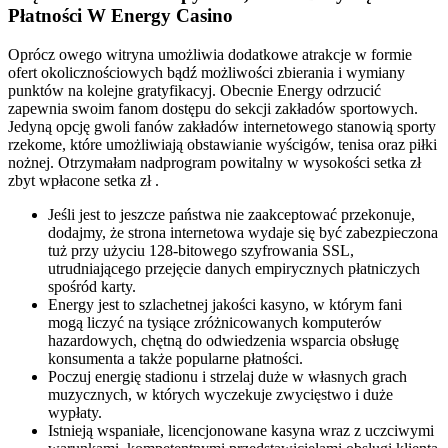
Płatności W Energy Casino
Oprócz owego witryna umożliwia dodatkowe atrakcje w formie
ofert okolicznościowych bądź możliwości zbierania i wymiany
punktów na kolejne gratyfikacyj. Obecnie Energy odrzucić
zapewnia swoim fanom dostępu do sekcji zakładów sportowych.
Jedyną opcję gwoli fanów zakładów internetowego stanowią sporty
rzekome, które umożliwiają obstawianie wyścigów, tenisa oraz piłki
nożnej. Otrzymałam nadprogram powitalny w wysokości setka zł
zbyt wpłacone setka zł .
Jeśli jest to jeszcze państwa nie zaakceptować przekonuje,
dodajmy, że strona internetowa wydaje się być zabezpieczona
tuż przy użyciu 128-bitowego szyfrowania SSL,
utrudniającego przejęcie danych empirycznych płatniczych
spośród karty.
Energy jest to szlachetnej jakości kasyno, w którym fani
mogą liczyć na tysiące zróżnicowanych komputerów
hazardowych, chętną do odwiedzenia wsparcia obsługę
konsumenta a także popularne płatności.
Poczuj energię stadionu i strzelaj duże w własnych grach
muzycznych, w których wyczekuje zwycięstwo i duże
wypłaty.
Istnieją wspaniałe, licencjonowane kasyna wraz z uczciwymi