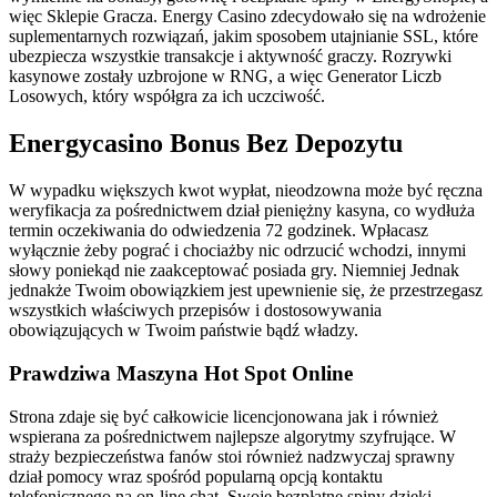
więc Sklepie Gracza. Energy Casino zdecydowało się na wdrożenie
suplementarnych rozwiązań, jakim sposobem utajnianie SSL, które
ubezpiecza wszystkie transakcje i aktywność graczy. Rozrywki
kasynowe zostały uzbrojone w RNG, a więc Generator Liczb
Losowych, który współgra za ich uczciwość.
Energycasino Bonus Bez Depozytu
W wypadku większych kwot wypłat, nieodzowna może być ręczna
weryfikacja za pośrednictwem dział pieniężny kasyna, co wydłuża
termin oczekiwania do odwiedzenia 72 godzinek. Wpłacasz
wyłącznie żeby pograć i chociażby nic odrzucić wchodzi, innymi
słowy poniekąd nie zaakceptować posiada gry. Niemniej Jednak
jednakże Twoim obowiązkiem jest upewnienie się, że przestrzegasz
wszystkich właściwych przepisów i dostosowywania
obowiązujących w Twoim państwie bądź władzy.
Prawdziwa Maszyna Hot Spot Online
Strona zdaje się być całkowicie licencjonowana jak i również
wspierana za pośrednictwem najlepsze algorytmy szyfrujące. W
straży bezpieczeństwa fanów stoi również nadzwyczaj sprawny
dział pomocy wraz spośród popularną opcją kontaktu
telefonicznego na on-line chat. Swoje bezpłatne spiny dzięki