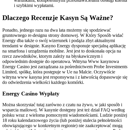
warunkami, kompetentnymi przedstawicielami obsługi klienta
i szybkimi wypłatami.
Dlaczego Recenzje Kasyn Są Ważne?
Ponadto, jednego razu na dwa lata możemy się spodziewać
gruntownego re-designu strony domowej. W Który Sposób widać
Energy dba także o swój wizerunek i podąża zbyt aktualnymi
trendami w designie. Kasyno Energy dysponuje specjalną aplikację
na smarfona i urządzenia mobilne. Jest jest to doskonała opcja na
rzecz zawodników, ktorym zależy na błyskawicznym i
odpowiednim dostępie do operatowa. Witryna Www kasynowa
Energy Casino jest zarządzana za pośrednictwem Probe Investments
Limited, spółkę, która postępuje w Ue na Malcie. Oczywiście
witryna www kasyna jest responsywna i z łatwością dopasowuje się
do odwiedzenia wielkości każdego komórki.
Energy Casino Wypłaty
Można skorzystać tutaj zarówno z czatu na żywo, w jaki sposób i
wsparcia mailowej. W kasynie dostępny jest też dział FAQ według
polsku wraz z wieloma pomocnymi wiadomościami. Ludzie poniżej
18 roku kalendarzowego życia (lub poniżej stulecia pełnoletności
obowiązującego w konkretnym regionie) nie zaakceptować mogą