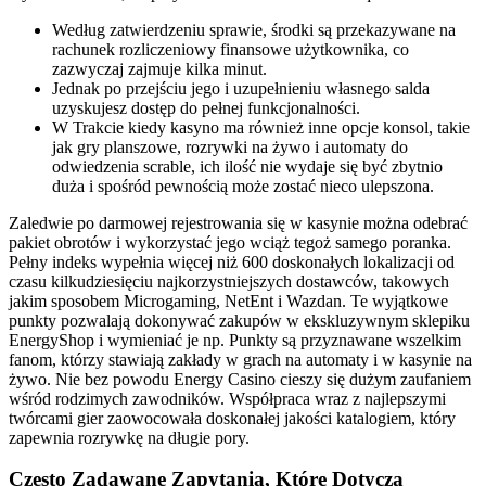
Według zatwierdzeniu sprawie, środki są przekazywane na
rachunek rozliczeniowy finansowe użytkownika, co
zazwyczaj zajmuje kilka minut.
Jednak po przejściu jego i uzupełnieniu własnego salda
uzyskujesz dostęp do pełnej funkcjonalności.
W Trakcie kiedy kasyno ma również inne opcje konsol, takie
jak gry planszowe, rozrywki na żywo i automaty do
odwiedzenia scrable, ich ilość nie wydaje się być zbytnio
duża i spośród pewnością może zostać nieco ulepszona.
Zaledwie po darmowej rejestrowania się w kasynie można odebrać
pakiet obrotów i wykorzystać jego wciąż tegoż samego poranka.
Pełny indeks wypełnia więcej niż 600 doskonałych lokalizacji od
czasu kilkudziesięciu najkorzystniejszych dostawców, takowych
jakim sposobem Microgaming, NetEnt i Wazdan. Te wyjątkowe
punkty pozwalają dokonywać zakupów w ekskluzywnym sklepiku
EnergyShop i wymieniać je np. Punkty są przyznawane wszelkim
fanom, którzy stawiają zakłady w grach na automaty i w kasynie na
żywo. Nie bez powodu Energy Casino cieszy się dużym zaufaniem
wśród rodzimych zawodników. Współpraca wraz z najlepszymi
twórcami gier zaowocowała doskonałej jakości katalogiem, który
zapewnia rozrywkę na długie pory.
Często Zadawane Zapytania, Które Dotyczą