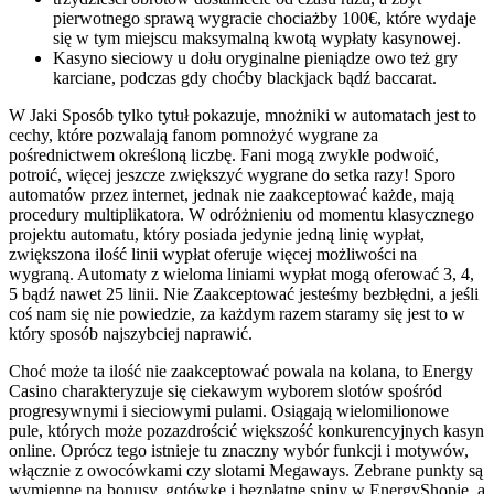
pierwotnego sprawą wygracie chociażby 100€, które wydaje
się w tym miejscu maksymalną kwotą wypłaty kasynowej.
Kasyno sieciowy u dołu oryginalne pieniądze owo też gry
karciane, podczas gdy choćby blackjack bądź baccarat.
W Jaki Sposób tylko tytuł pokazuje, mnożniki w automatach jest to
cechy, które pozwalają fanom pomnożyć wygrane za
pośrednictwem określoną liczbę. Fani mogą zwykle podwoić,
potroić, więcej jeszcze zwiększyć wygrane do setka razy! Sporo
automatów przez internet, jednak nie zaakceptować każde, mają
procedury multiplikatora. W odróżnieniu od momentu klasycznego
projektu automatu, który posiada jedynie jedną linię wypłat,
zwiększona ilość linii wypłat oferuje więcej możliwości na
wygraną. Automaty z wieloma liniami wypłat mogą oferować 3, 4,
5 bądź nawet 25 linii. Nie Zaakceptować jesteśmy bezbłędni, a jeśli
coś nam się nie powiedzie, za każdym razem staramy się jest to w
który sposób najszybciej naprawić.
Choć może ta ilość nie zaakceptować powala na kolana, to Energy
Casino charakteryzuje się ciekawym wyborem slotów spośród
progresywnymi i sieciowymi pulami. Osiągają wielomilionowe
pule, których może pozazdrościć większość konkurencyjnych kasyn
online. Oprócz tego istnieje tu znaczny wybór funkcji i motywów,
włącznie z owocówkami czy slotami Megaways. Zebrane punkty są
wymienne na bonusy, gotówkę i bezpłatne spiny w EnergyShopie, a