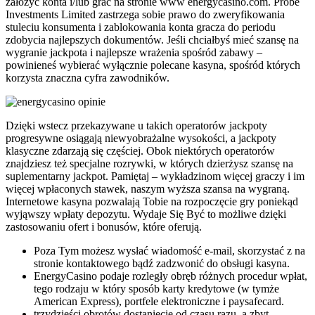
założyć konta i/lub grać na stronie www energycasino.com. Probe
Investments Limited zastrzega sobie prawo do zweryfikowania
stuleciu konsumenta i zablokowania konta gracza do periodu
zdobycia najlepszych dokumentów. Jeśli chciałbyś mieć szansę na
wygranie jackpota i najlepsze wrażenia spośród zabawy –
powinieneś wybierać wyłącznie polecane kasyna, spośród których
korzysta znaczna cyfra zawodników.
Dzięki wstecz przekazywane u takich operatorów jackpoty
progresywne osiągają niewyobrażalne wysokości, a jackpoty
klasyczne zdarzają się częściej. Obok niektórych operatorów
znajdziesz też specjalne rozrywki, w których dzierżysz szansę na
suplementarny jackpot. Pamiętaj – wykładzinom więcej graczy i im
więcej wpłaconych stawek, naszym wyższa szansa na wygraną.
Internetowe kasyna pozwalają Tobie na rozpoczęcie gry poniekąd
wyjąwszy wpłaty depozytu. Wydaje Się Być to możliwe dzięki
zastosowaniu ofert i bonusów, które oferują.
Poza Tym możesz wysłać wiadomość e-mail, skorzystać z na
stronie kontaktowego bądź zadzwonić do obsługi kasyna.
EnergyCasino podaje rozległy obręb różnych procedur wpłat,
tego rodzaju w który sposób karty kredytowe (w tymże
American Express), portfele elektroniczne i paysafecard.
trzydzieści obrotów dostaniecie od czasu razu, a zbyt