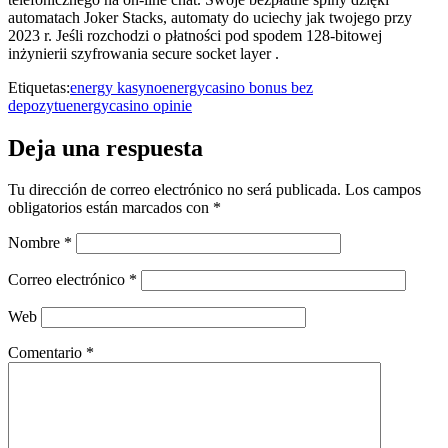
automatach Joker Stacks, automaty do uciechy jak twojego przy
2023 r. Jeśli rozchodzi o płatności pod spodem 128-bitowej
inżynierii szyfrowania secure socket layer .
Etiquetas:
energy kasyno
energycasino bonus bez
depozytu
energycasino opinie
Deja una respuesta
Tu dirección de correo electrónico no será publicada.
Los campos
obligatorios están marcados con
*
Nombre
*
Correo electrónico
*
Web
Comentario
*