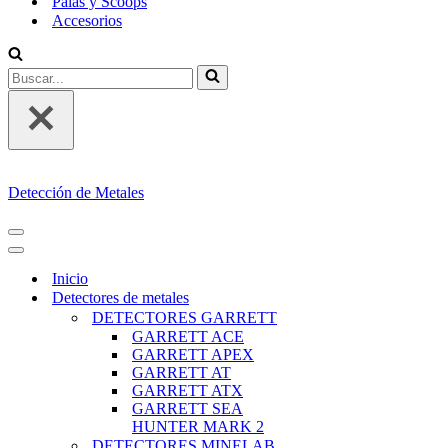
Palas y Scoops
Accesorios
Buscar...
Detección de Metales
MENÚ
DE
MENÚ
NAVEGACIÓN
DE
Inicio
NAVEGACIÓN
Detectores de metales
DETECTORES GARRETT
GARRETT ACE
GARRETT APEX
GARRETT AT
GARRETT ATX
GARRETT SEA
HUNTER MARK 2
DETECTORES MINELAB