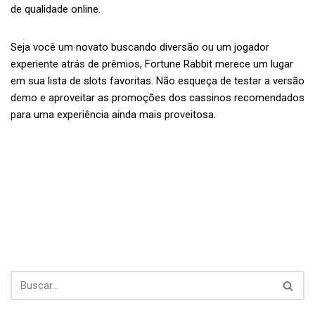
de qualidade online.
Seja você um novato buscando diversão ou um jogador
experiente atrás de prêmios, Fortune Rabbit merece um lugar
em sua lista de slots favoritas. Não esqueça de testar a versão
demo e aproveitar as promoções dos cassinos recomendados
para uma experiência ainda mais proveitosa.