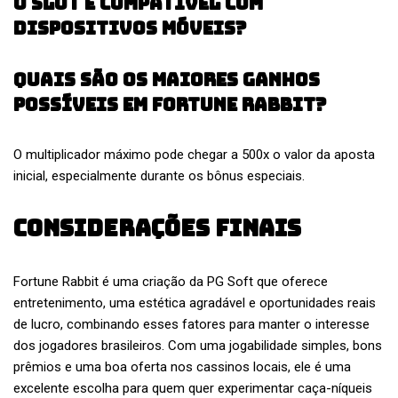
O slot é compatível com
dispositivos móveis?
Quais são os maiores ganhos
possíveis em Fortune Rabbit?
O multiplicador máximo pode chegar a 500x o valor da aposta
inicial, especialmente durante os bônus especiais.
Considerações Finais
Fortune Rabbit é uma criação da PG Soft que oferece
entretenimento, uma estética agradável e oportunidades reais
de lucro, combinando esses fatores para manter o interesse
dos jogadores brasileiros. Com uma jogabilidade simples, bons
prêmios e uma boa oferta nos cassinos locais, ele é uma
excelente escolha para quem quer experimentar caça-níqueis