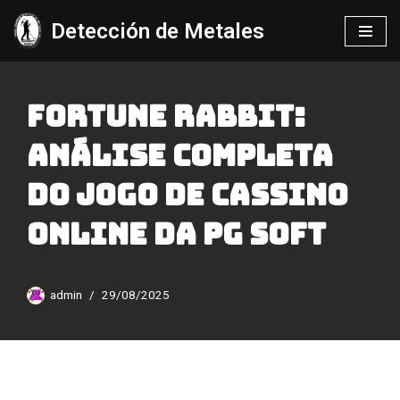
Detección de Metales
Saltar
al
contenido
Fortune Rabbit:
Análise Completa
do Jogo de Cassino
Online da PG Soft
admin
29/08/2025