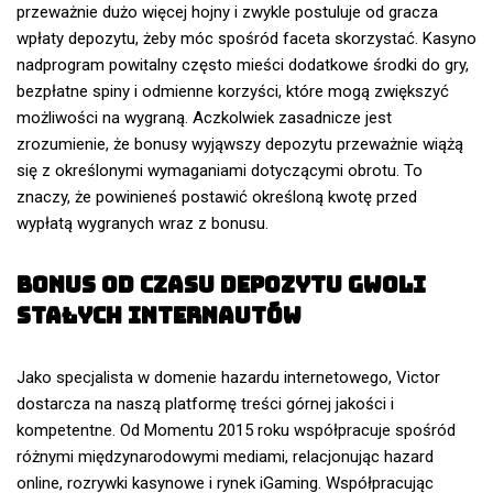
przeważnie dużo więcej hojny i zwykle postuluje od gracza
wpłaty depozytu, żeby móc spośród faceta skorzystać. Kasyno
nadprogram powitalny często mieści dodatkowe środki do gry,
bezpłatne spiny i odmienne korzyści, które mogą zwiększyć
możliwości na wygraną. Aczkolwiek zasadnicze jest
zrozumienie, że bonusy wyjąwszy depozytu przeważnie wiążą
się z określonymi wymaganiami dotyczącymi obrotu. To
znaczy, że powinieneś postawić określoną kwotę przed
wypłatą wygranych wraz z bonusu.
Bonus Od Czasu Depozytu Gwoli
Stałych Internautów
Jako specjalista w domenie hazardu internetowego, Victor
dostarcza na naszą platformę treści górnej jakości i
kompetentne. Od Momentu 2015 roku współpracuje spośród
różnymi międzynarodowymi mediami, relacjonując hazard
online, rozrywki kasynowe i rynek iGaming. Współpracując