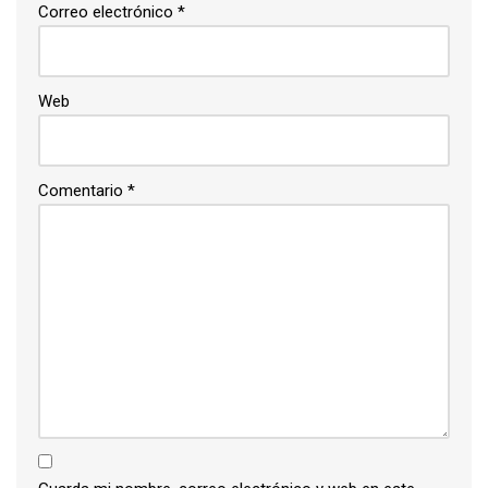
Correo electrónico
*
Web
Comentario
*