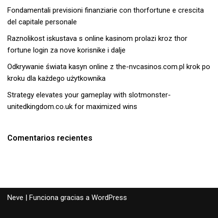
Fondamentali previsioni finanziarie con thorfortune e crescita
del capitale personale
Raznolikost iskustava s online kasinom prolazi kroz thor
fortune login za nove korisnike i dalje
Odkrywanie świata kasyn online z the-nvcasinos.com.pl krok po
kroku dla każdego użytkownika
Strategy elevates your gameplay with slotmonster-
unitedkingdom.co.uk for maximized wins
Comentarios recientes
Neve
| Funciona gracias a
WordPress