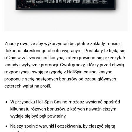
Znaczy owo, że aby wykorzystać bezpłatne zakłady, musisz
dokonać określonego obrotu wygranymi. Postulaty te będą się
różnić w zależności od kasyna, zatem powinno się przeczytać
zasady i wytyczne promocji. Gwoli graczy, którzy przed chwilą
rozpoczynają swoją przygodę z HellSpin casino, kasyno
proponuje serię następnych bonusów od czasu głównych
czterech wpłat na profil.
W przypadku Hell Spin Casino możesz wybierać spośród
kilkunastu różnych bonusów, z których najważniejszym
wydaje się być pęk powitalny.
Należy spełnić warunki i oczekiwania, by cieszyć się tą