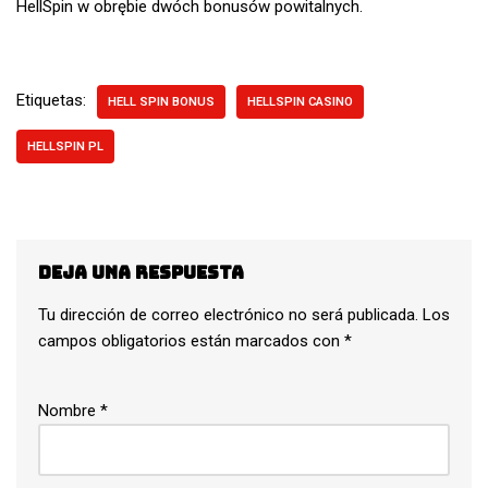
HellSpin w obrębie dwóch bonusów powitalnych.
Etiquetas:
HELL SPIN BONUS
HELLSPIN CASINO
HELLSPIN PL
Deja una respuesta
Tu dirección de correo electrónico no será publicada.
Los
campos obligatorios están marcados con
*
Nombre
*