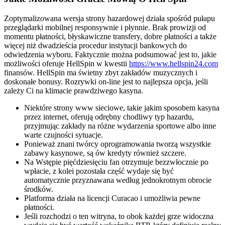
Zoptymalizowana wersja strony hazardowej działa spośród pułapu
przeglądarki mobilnej responsywnie i płynnie. Brak prowizji od
momentu płatności, błyskawiczne transfery, dobre płatności a także
więcej niż dwadzieścia procedur instytucji bankowych do
odwiedzenia wyboru. Faktycznie można podsumować jest to, jakie
możliwości oferuje HellSpin w kwestii
https://www.hellspin24.com
finansów. HellSpin ma świetny zbyt zakładów muzycznych i
doskonałe bonusy. Rozrywki on-line jest to najlepsza opcja, jeśli
zależy Ci na klimacie prawdziwego kasyna.
Niektóre strony www sieciowe, takie jakim sposobem kasyna
przez internet, oferują odrębny chodliwy typ hazardu,
przyjmując zakłady na różne wydarzenia sportowe albo inne
warte czujności sytuacje.
Ponieważ znani twórcy oprogramowania tworzą wszystkie
zabawy kasynowe, są ów kredyty również szczere.
Na Wstępie pięćdziesięciu fan otrzymuje bezzwłocznie po
wpłacie, z kolei pozostała część wydaje się być
automatycznie przyznawana według jednokrotnym obrocie
środków.
Platforma działa na licencji Curacao i umożliwia pewne
płatności.
Jeśli rozchodzi o ten witryna, to obok każdej grze widoczna