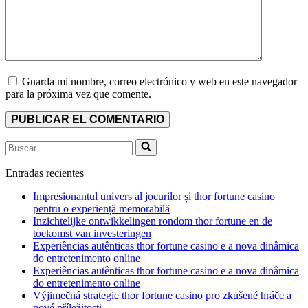
Guarda mi nombre, correo electrónico y web en este navegador
para la próxima vez que comente.
Buscar...
Entradas recientes
Impresionantul univers al jocurilor și thor fortune casino
pentru o experiență memorabilă
Inzichtelijke ontwikkelingen rondom thor fortune en de
toekomst van investeringen
Experiências autênticas thor fortune casino e a nova dinâmica
do entretenimento online
Experiências autênticas thor fortune casino e a nova dinâmica
do entretenimento online
Výjimečná strategie thor fortune casino pro zkušené hráče a
nové příležitosti