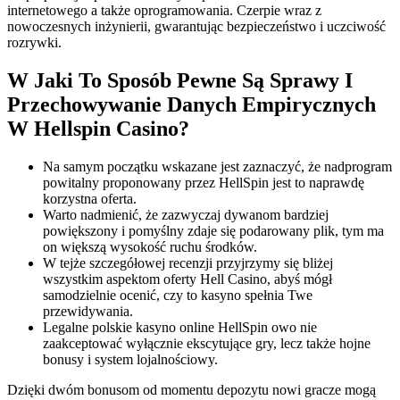
internetowego a także oprogramowania. Czerpie wraz z
nowoczesnych inżynierii, gwarantując bezpieczeństwo i uczciwość
rozrywki.
W Jaki To Sposób Pewne Są Sprawy I
Przechowywanie Danych Empirycznych
W Hellspin Casino?
Na samym początku wskazane jest zaznaczyć, że nadprogram
powitalny proponowany przez HellSpin jest to naprawdę
korzystna oferta.
Warto nadmienić, że zazwyczaj dywanom bardziej
powiększony i pomyślny zdaje się podarowany plik, tym ma
on większą wysokość ruchu środków.
W tejże szczegółowej recenzji przyjrzymy się bliżej
wszystkim aspektom oferty Hell Casino, abyś mógł
samodzielnie ocenić, czy to kasyno spełnia Twe
przewidywania.
Legalne polskie kasyno online HellSpin owo nie
zaakceptować wyłącznie ekscytujące gry, lecz także hojne
bonusy i system lojalnościowy.
Dzięki dwóm bonusom od momentu depozytu nowi gracze mogą