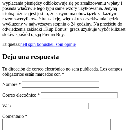
wypłacania pieniędzy odblokowuje się po zrealizowaniu wpłaty i
posiada właściwie tego typu same wzory użytkowania. Jedyną
istotną różnicą jest jest to, że kasyno ma obowiązek za każdym
razem zweryfikować transakcję, więc okres oczekiwania będzie
wydłużony w najwyższym stopniu o 24 godziny. Na przejściu do
odwiedzenia zakładki „Kup Bonus” gracz uzyskuje wybór kilkuset
slotów spośród opcją Premia Buy.
Etiquetas:
hell spin bonus
hell spin opinie
Deja una respuesta
Tu dirección de correo electrónico no será publicada.
Los campos
obligatorios están marcados con
*
Nombre
*
Correo electrónico
*
Web
Comentario
*