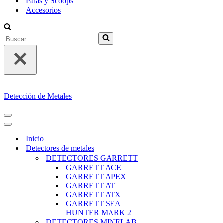
Palas y Scoops
Accesorios
Buscar...
Detección de Metales
MENÚ
DE
MENÚ
NAVEGACIÓN
DE
Inicio
NAVEGACIÓN
Detectores de metales
DETECTORES GARRETT
GARRETT ACE
GARRETT APEX
GARRETT AT
GARRETT ATX
GARRETT SEA
HUNTER MARK 2
DETECTORES MINELAB