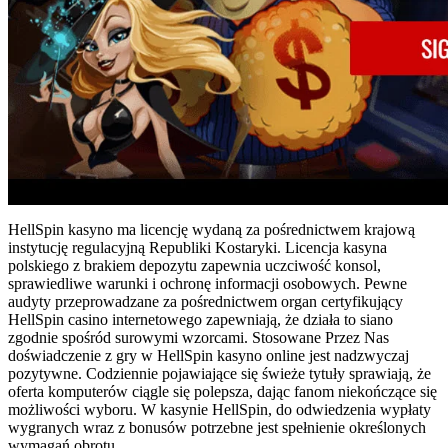
HellSpin kasyno ma licencję wydaną za pośrednictwem krajową
instytucję regulacyjną Republiki Kostaryki. Licencja kasyna
polskiego z brakiem depozytu zapewnia uczciwość konsol,
sprawiedliwe warunki i ochronę informacji osobowych. Pewne
audyty przeprowadzane za pośrednictwem organ certyfikujący
HellSpin casino internetowego zapewniają, że działa to siano
zgodnie spośród surowymi wzorcami. Stosowane Przez Nas
doświadczenie z gry w HellSpin kasyno online jest nadzwyczaj
pozytywne. Codziennie pojawiające się świeże tytuły sprawiają, że
oferta komputerów ciągle się polepsza, dając fanom niekończące się
możliwości wyboru. W kasynie HellSpin, do odwiedzenia wypłaty
wygranych wraz z bonusów potrzebne jest spełnienie określonych
wymagań obrotu.