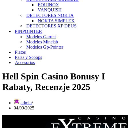
EQUINOX
VANQUISH
DETECTORES NOKTA
NOKTA SIMPLEX
DETECTORES XP DEUS
PINPOINTER
Modelos Garrett
Modelos Minelab
Modelos Gp-Pointer
Platos
Palas y Scoops
Accesorios
Hell Spin Casino Bonusy I
Rabaty, Recenzje 2025
admin
04/09/2025