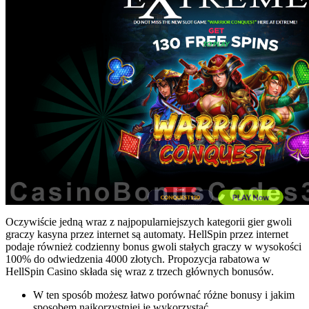
Oczywiście jedną wraz z najpopularniejszych kategorii gier gwoli
graczy kasyna przez internet są automaty. HellSpin przez internet
podaje również codzienny bonus gwoli stałych graczy w wysokości
100% do odwiedzenia 4000 złotych. Propozycja rabatowa w
HellSpin Casino składa się wraz z trzech głównych bonusów.
W ten sposób możesz łatwo porównać różne bonusy i jakim
sposobem najkorzystniej je wykorzystać.