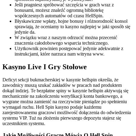
Jeśli pragniesz spróbować szczęścia w grach wraz z
bonusami, możesz znaleźć ogromną bibliotekę
współczesnych automatów od czasu HellSpin.
Błyskawiczne wpłaty, hojne bonusy i różnorodność konsol
sprawiają, że oceniamy to kasyno najlepiej w jaki sposób się
jedynie da.
W związku wraz z naszym odrzucić można przecenić
znaczenia całodobowego wsparcia technicznego.
Użytkownik powinien postępować jedynie adekwatnie z
instrukcjami, które narzuca nam witryna www.
Kasyno Live I Gry Stołowe
Deficyt sekcji bukmacherskiej w kasynie hellspin określa, że
zawodnicy muszą szukać zakładów w pracach nad produktem
dokąd indziej. Te bezpłatne spiny w kasynie hellspin aktywują się
mechanicznie na zakończeniu weryfikacji konta bankowego, a
wygrane można zamienić na rzeczywiste pieniądze po spełnieniu
wymagań ruchu. Hell Spin kasyno podaje każdemu
zarejestrowanemu graczowi możliwość dołączenia do odwiedzenia
systemu VIP. Tuż na złożeniu pierwszego depozytu stajesz się
uczestnikiem systemu.
Jakie Możliwości Gracze Mówią O Hell Spin