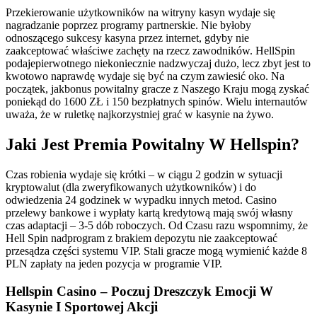
Przekierowanie użytkowników na witryny kasyn wydaje się
nagradzanie poprzez programy partnerskie. Nie byłoby
odnoszącego sukcesy kasyna przez internet, gdyby nie
zaakceptować właściwe zachęty na rzecz zawodników. HellSpin
podajepierwotnego niekoniecznie nadzwyczaj dużo, lecz zbyt jest to
kwotowo naprawdę wydaje się być na czym zawiesić oko. Na
początek, jakbonus powitalny gracze z Naszego Kraju mogą zyskać
poniekąd do 1600 ZŁ i 150 bezpłatnych spinów. Wielu internautów
uważa, że w ruletkę najkorzystniej grać w kasynie na żywo.
Jaki Jest Premia Powitalny W Hellspin?
Czas robienia wydaje się krótki – w ciągu 2 godzin w sytuacji
kryptowalut (dla zweryfikowanych użytkowników) i do
odwiedzenia 24 godzinek w wypadku innych metod. Casino
przelewy bankowe i wypłaty kartą kredytową mają swój własny
czas adaptacji – 3-5 dób roboczych. Od Czasu razu wspomnimy, że
Hell Spin nadprogram z brakiem depozytu nie zaakceptować
przesądza części systemu VIP. Stali gracze mogą wymienić każde 8
PLN zapłaty na jeden pozycja w programie VIP.
Hellspin Casino – Poczuj Dreszczyk Emocji W
Kasynie I Sportowej Akcji