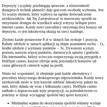
Depozyty i wypłaty przebiegają sprawnie, a różnorodność
dostępnych technik płatności daje graczom swobodę wybrania. Jest
To ważny element, który wpływa na ogólne doświadczenie
użytkowników. Jak Się Zarejestrować to murowany sposób na
otrzymanie dostępu do wszelkich sekcji witryny hellspin przez
internet casino. Każdy nowi zawodnicy otrzymują dwa bonusy od
depozytu, co jest lukratywną okazją na rzecz każdego.
Zbytnio każde postawione 8 zł w slotach fan zyskuje 1 pozycja.
Rabaty zdobyte w ramach aplikacji są objęte postulatem ruchu – 1x,
środki zdobyte z wymiany punktów – 3x. Dywanom wyższy
poziom, naszym więcej punktów, darmowych spinów i gotówki.
Dla internautów, którzy wówczas rozpoczynają swoją przygodę z
HellSpin casino, kasyno oferuje serię pozostałych bonusów od
czasu głównych czterech wpłat na profil.
Warto też wspomnieć, iż obejmuje pani każde alternatywy i
procedury klasycznego desktopowego odpowiednika. Każdy nowy
użytkownik może w tym kasynie odebrać lukratywny pakiet na
start, który składa się wraz z kilkunastu części. HellSpin casino
zadbało o dopracowanie tejże propozycji, za pośrednictwem co
jesteśmy w dzieje wyciągnąć spośród niej sporo korzyści.
Minimalna wpłata do skorzystania spośród reklamy wydaje