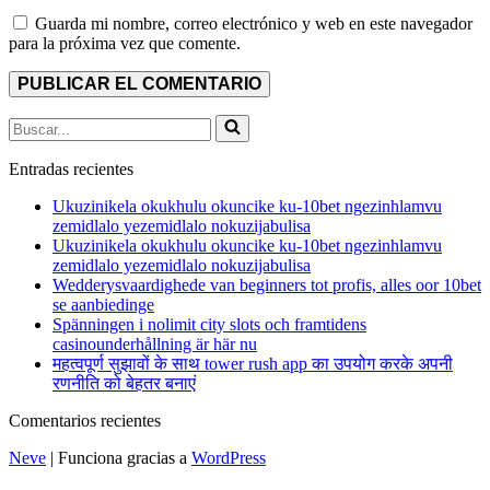
Guarda mi nombre, correo electrónico y web en este navegador
para la próxima vez que comente.
Buscar...
Entradas recientes
Ukuzinikela okukhulu okuncike ku-10bet ngezinhlamvu
zemidlalo yezemidlalo nokuzijabulisa
Ukuzinikela okukhulu okuncike ku-10bet ngezinhlamvu
zemidlalo yezemidlalo nokuzijabulisa
Wedderysvaardighede van beginners tot profis, alles oor 10bet
se aanbiedinge
Spänningen i nolimit city slots och framtidens
casinounderhållning är här nu
महत्वपूर्ण सुझावों के साथ tower rush app का उपयोग करके अपनी
रणनीति को बेहतर बनाएं
Comentarios recientes
Neve
| Funciona gracias a
WordPress