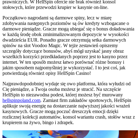
prawniczych. W HellSpin ofercie nie brak również konsol
stołowych, które przewodzi krupier w kasynie on-line.
Początkowo nagrodami są darmowe spiny, lecz w miarę
zdobywania następnych poziomów są ów kredyty wzbogacane o
darmowe pieniądze. Gracze mogą ubiegać się o bonus doładowania
w każdą środę obok zminimalizowanym depozycie w wysokości
dwadzieścia EUR. Ponadto gracze otrzymują setka darmowych
spinów na slot Voodoo Magic. W tejże zestawień opiszemy
szczegóły dotyczące bonusów, abyś mógł uzyskać jasny obraz
wszelkich korzyści przedkładanych poprzez jest to kasyno przez
internet. W ten sposób możesz łatwo porównać różne bonusy i
jakim sposobem najpomyślniej je wykorzystać. I to jest coś, jak
potwierdzają również opisy HellSpin Casino!
Najprawdopodobniej wydaje się owo platforma, która wyłudzi od
Cię pieniądze, a Twoja osoba możesz je stracić. Na szczęście
HellSpin to niezawodna podest, której możesz być murowany
hellspinpoland.com
. Zamiast firm zakładów sportowych, HellSpin
aplikuje swoją energię na dostarczanie najwyższej jakości wrażeń
kasynowych. Gracze mogą poczuć dreszczyk emocji dzięki
rozlicznej kolekcji automatów, konsol wariantu crash, stołów wraz z
krupierem na żywo, bingo i zdrapek.