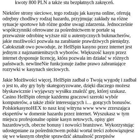
kwoty 800 PLN a także stu bezpłatnych zakręceń.
Niektóre strony sieciowe, tego rodzaju jak kasyna online, oferują
odrębny chodliwy rodzaj hazardu, przyjmując zakłady na różne
sytuacje sportowe lub różne godne uwagi zdarzenia. Jednocześnie
współczynniki oferowane za pośrednictwem te portale są
przeważnie odrobinę wyższe niż u autentycznych bukmacherów,
jakie możliwości pozwala na zarabianie prawdziwych pieniędzy.
Całokształt owo powoduje, że HellSpin kasyno przez internet jest
jednym z najznamienitszych wyborów. Większość kasyn przez
internet dysponuje licencję, która pozwala im działać w różnych
państwach. newlineNie funkcjonuje żadne prawo zabraniające
rozrywki w kasynach sieciowych.
Jakie Możliwości więcej, HellSpin zadbał o Twoją wygodę i zadbał
o jest to, aby gry były skategoryzowane, dzięki dlaczego możesz
błyskawicznie i wyjąwszy wysiłku znaleźć grę, której szukasz.
Casino HellSpin oferuje każdemu graczowi szeroki wybór
komputerów, a także zbiór interesujących i… gorących bonusów.
PolskiekasynoHEX to nasz kraj witryna www www zrzeszająca
ekspertów w domenie hazardu przez internet. Wyszukasz w tym
miejscu profesjonalne opinie kasyn netowych, opisy gier
hazardowych, obecne bonusy i nowości branżowe. Wykorzystując
udostępniane za pośrednictwem polski wortal treści zobowiązujesz
się we własnym obrębie sprawdzić aktualność przepisów