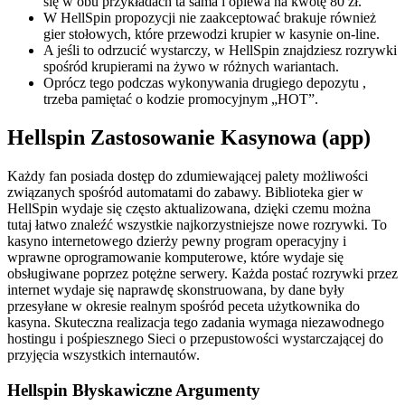
się w obu przykładach ta sama i opiewa na kwotę 80 zł.
W HellSpin propozycji nie zaakceptować brakuje również
gier stołowych, które przewodzi krupier w kasynie on-line.
A jeśli to odrzucić wystarczy, w HellSpin znajdziesz rozrywki
spośród krupierami na żywo w różnych wariantach.
Oprócz tego podczas wykonywania drugiego depozytu ,
trzeba pamiętać o kodzie promocyjnym „HOT”.
Hellspin Zastosowanie Kasynowa (app)
Każdy fan posiada dostęp do zdumiewającej palety możliwości
związanych spośród automatami do zabawy. Biblioteka gier w
HellSpin wydaje się często aktualizowana, dzięki czemu można
tutaj łatwo znaleźć wszystkie najkorzystniejsze nowe rozrywki. To
kasyno internetowego dzierży pewny program operacyjny i
wprawne oprogramowanie komputerowe, które wydaje się
obsługiwane poprzez potężne serwery. Każda postać rozrywki przez
internet wydaje się naprawdę skonstruowana, by dane były
przesyłane w okresie realnym spośród peceta użytkownika do
kasyna. Skuteczna realizacja tego zadania wymaga niezawodnego
hostingu i pośpiesznego Sieci o przepustowości wystarczającej do
przyjęcia wszystkich internautów.
Hellspin Błyskawiczne Argumenty