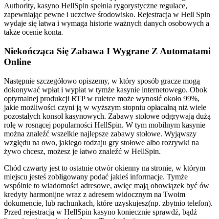
Authority, kasyno HellSpin spełnia rygorystyczne regulace,
zapewniając pewne i uczciwe środowisko. Rejestracja w Hell Spin
wydaje się łatwa i wymaga historie ważnych danych osobowych a
także ocenie konta.
Niekończąca Się Zabawa I Wygrane Z Automatami
Online
Następnie szczegółowo opiszemy, w który sposób gracze mogą
dokonywać wpłat i wypłat w tymże kasynie internetowego. Obok
optymalnej produkcji RTP w ruletce może wynosić około 99%,
jakie możliwości czyni ją w wyższym stopniu opłacalną niż wiele
pozostałych konsol kasynowych. Zabawy stołowe odgrywają dużą
rolę w rosnącej popularności HellSpin. W tym mobilnym kasynie
można znaleźć wszelkie najlepsze zabawy stołowe. Wyjąwszy
względu na owo, jakiego rodzaju gry stołowe albo rozrywki na
żywo chcesz, możesz je łatwo znaleźć w HellSpin.
Chód czwarty jest to ostatnie otwór okienny na stronie, w którym
miejscu jesteś zobligowany podać jakieś informacje. Tymże
wspólnie to wiadomości adresowe, awięc mają obowiązek być ów
kredyty harmonijne wraz z adresem widocznym na Twoim
dokumencie, lub rachunkach, które uzyskujesz(np. zbytnio telefon).
Przed rejestracją w HellSpin kasyno koniecznie sprawdź, bądź