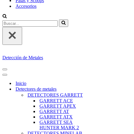
Palas y Scoops
Accesorios
Buscar...
Detección de Metales
MENÚ
DE
MENÚ
NAVEGACIÓN
DE
Inicio
NAVEGACIÓN
Detectores de metales
DETECTORES GARRETT
GARRETT ACE
GARRETT APEX
GARRETT AT
GARRETT ATX
GARRETT SEA
HUNTER MARK 2
DETECTORES MINELAB