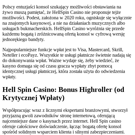
Polscy entuzjaści konsol szukający możliwości obstawiania na
żywo muszą pamiętać, że HellSpin Casino nie proponuje tejże
możliwości. Podest, założona w 2020 roku, ogniskuje się wyłącznie
na znajomych kasynowej, a nie na działaniach muzycznych albo
usługach bukmacherskich. HellSpin Casino wyróżnia się przede
każdemu bogatą i zróżnicowaną ofertą konsol w cyfrową wersję
jednorękiego bandyty.
Najpopularniejsze funkcje wpłat jest to Visa, Mastercard, Skrill,
Neteller i ecoPayz. Wszystkie te usługi płatnicze świetnie nadają się
do dokonywania wpłat. Ważne wydaje się, żeby wiedzieć, że
kasyno domaga się od czasu gracza wypłaty zbyt pomocą
identycznej usługi płatniczej, która została użyta do odwiedzenia
wpłaty.
Hell Spin Casino: Bonus Highroller (od
Krytycznej Wpłaty)
Współpracując wraz z licznymi ekspertami branżowymi, stworzył
przyjazną gwoli zawodników stronę internetową, oferującą
najcenniejsze dane o kasynach przez internet. Hell Spin casino
oferuje całościowe doświadczenie, łącząc bogatą ofertę konsol
spośród solidnym wsparciem klienta i silnymi zabezpieczeniami.