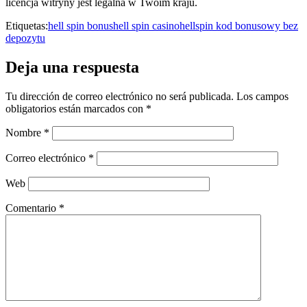
licencja witryny jest legalna w Twoim kraju.
Etiquetas:
hell spin bonus
hell spin casino
hellspin kod bonusowy bez
depozytu
Deja una respuesta
Tu dirección de correo electrónico no será publicada.
Los campos
obligatorios están marcados con
*
Nombre
*
Correo electrónico
*
Web
Comentario
*