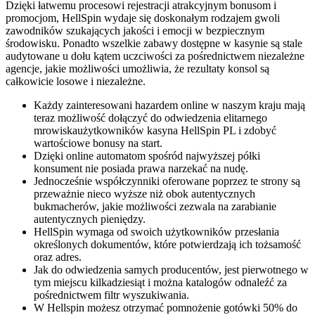
Dzięki łatwemu procesowi rejestracji atrakcyjnym bonusom i
promocjom, HellSpin wydaje się doskonałym rodzajem gwoli
zawodników szukających jakości i emocji w bezpiecznym
środowisku. Ponadto wszelkie zabawy dostępne w kasynie są stale
audytowane u dołu kątem uczciwości za pośrednictwem niezależne
agencje, jakie możliwości umożliwia, że rezultaty konsol są
całkowicie losowe i niezależne.
Każdy zainteresowani hazardem online w naszym kraju mają
teraz możliwość dołączyć do odwiedzenia elitarnego
mrowiskaużytkowników kasyna HellSpin PL i zdobyć
wartościowe bonusy na start.
Dzięki online automatom spośród najwyższej półki
konsument nie posiada prawa narzekać na nudę.
Jednocześnie współczynniki oferowane poprzez te strony są
przeważnie nieco wyższe niż obok autentycznych
bukmacherów, jakie możliwości zezwala na zarabianie
autentycznych pieniędzy.
HellSpin wymaga od swoich użytkowników przesłania
określonych dokumentów, które potwierdzają ich tożsamość
oraz adres.
Jak do odwiedzenia samych producentów, jest pierwotnego w
tym miejscu kilkadziesiąt i można katalogów odnaleźć za
pośrednictwem filtr wyszukiwania.
W Hellspin możesz otrzymać pomnożenie gotówki 50% do