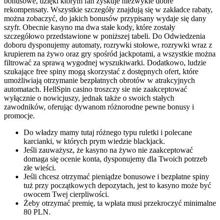
bonusowe, dzięki którym fan zyskuje niezwykle dobre
rekompensaty. Wszystkie szczegóły znajdują się w zakładce rabaty,
można zobaczyć, do jakich bonusów przypisany wydaje się dany
szyfr. Obecnie kasyno ma dwa stałe kody, które zostały
szczegółowo przedstawione w poniższej tabeli. Do Odwiedzenia
doboru dysponujemy automaty, rozrywki stołowe, rozrywki wraz z
krupierem na żywo oraz gry spośród jackpotami, a wszystkie można
filtrować za sprawą wygodnej wyszukiwarki. Dodatkowo, ludzie
szukające free spiny mogą skorzystać z dostępnych ofert, które
umożliwiają otrzymanie bezpłatnych obrotów w atrakcyjnych
automatach. HellSpin casino troszczy sie nie zaakceptować
wyłącznie o nowicjuszy, jednak także o swoich stałych
zawodników, oferując dywanom różnorodne pewne bonusy i
promocje.
Do władzy mamy tutaj różnego typu ruletki i polecane
karcianki, w których prym wiedzie blackjack.
Jeśli zauważysz, że kasyno na żywo nie zaakceptować
domaga się ocenie konta, dysponujemy dla Twoich potrzeb
złe wieści.
Jeśli chcesz otrzymać pieniądze bonusowe i bezpłatne spiny
tuż przy początkowych depozytach, jest to kasyno może być
owocem Twej cierpliwości.
Żeby otrzymać premię, ta wpłata musi przekroczyć minimalne
80 PLN.