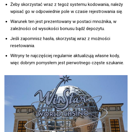
Żeby skorzystać wraz z tegoż systemu kodowania, należy
wpisać go w odpowiednie pole w czasie rejestrowania się.
Warunek ten jest prezentowany w postaci mnożnika, w
zależności od wysokości bonusu bądź depozytu.
Jeśli zapomnisz hasła, skorzystaj wraz z możności
resetowania.
Witryny te najczęściej regularnie aktualizują własne kody,
więc dobrym pomysłem jest pierwotnego częste szukanie.