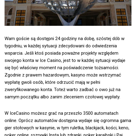
Wam goście są dostępni 24 godziny na dobę, szóstej dób w
tygodniu, w każdej sytuacji zdecydowani do odwiedzenia
wsparcia. Jeśli ktoś posiada poważne projekty względem
swojego konta w Ice Casino, jest to w każdej sytuacji wydaje
się być właściwy moment na poświadczenie tożsamości.
Zgodnie z prawem hazardowym, kasyno może wstrzymać
wypłatę gwoli osób, które odrzucić mają w pełni
zweryfikowanego konta. Toteż warto zadbać o owo już na
samym początku albo zanim zleceniem czołowej wypłaty.
W IceCasino możesz grać na przeszło 3500 automatach
online. Oprócz automatów dostępna wydaje się ogromna gama
gier stołowych w kasynie, w tym ruletka, blackjack, kości, keno,
poker online, rozrywki Insta lub zdrapki, poker karaibski i Pai