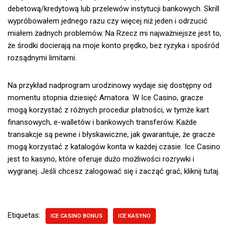
debetową/kredytową lub przelewów instytucji bankowych. Skrill
wypróbowałem jednego razu czy więcej niż jeden i odrzucić
miałem żadnych problemów. Na Rzecz mi najważniejsze jest to,
że środki docierają na moje konto prędko, bez ryzyka i spośród
rozsądnymi limitami.
Na przykład nadprogram urodzinowy wydaje się dostępny od
momentu stopnia dziesięć Amatora. W Ice Casino, gracze
mogą korzystać z różnych procedur płatności, w tymże kart
finansowych, e-walletów i bankowych transferów. Każde
transakcje są pewne i błyskawiczne, jak gwarantuje, że gracze
mogą korzystać z katalogów konta w każdej czasie. Ice Casino
jest to kasyno, które oferuje dużo możliwości rozrywki i
wygranej. Jeśli chcesz zalogować się i zacząć grać, kliknij tutaj.
Etiquetas:
ICE CASINO BONUS
ICE KASYNO