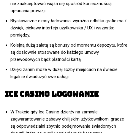
nie zaakceptować wiążą się spośród koniecznością
opłacania prowizji.
Błyskawiczne czasy ładowania, wyraźna odbitka graficzna /
dźwięk, ciekawy interfejs użytkownika / UX i wszystko
pomiędzy.
Kolejną dużą zaletą są bonusy od momentu depozytu, które
są dosłownie stosowane do każdego umowy
przewodowych bądź płatności kartą.
Dzięki zanim może w dużej liczby miejscach na świecie
legalnie świadczyć swe usługi.
Ice Casino Logowanie
W Trakcie gdy Ice Casino dzierży na zamysle
zagwarantowanie zabawy chilijskim użytkownikom, gracze
są odpowiedzialni zbytnio podejmowanie świadomych