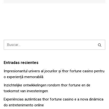
Entradas recientes
Impresionantul univers al jocurilor și thor fortune casino pentru
o experiență memorabilă
Inzichtelijke ontwikkelingen rondom thor fortune en de
toekomst van investeringen
Experiências autênticas thor fortune casino e a nova dinâmica
do entretenimento online