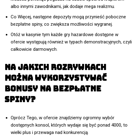
albo innymi zawodnikami, jak dodaje mega realizmu.
Co Więcej, następne depozyty mogą przynieść poboczne
bezpłatne spiny, co zwiększa możliwości wygranej.
Otóż w kasynie tym każde gry hazardowe dostępne w
ofercie występują również w typach demonstracyjnych, czyli
całkowicie darmowych.
Na Jakich Rozrywkach
Można Wykorzystywać
Bonusy Na Bezpłatne
Spiny?
Oprócz Tego, w ofercie znajdziemy ogromny wybór
dostępnych konsol, których wydaje się być ponad 4000, to
wielki plus i przewaga nad konkurencją.