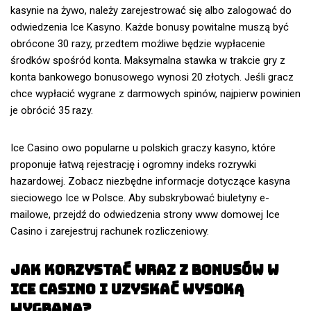
kasynie na żywo, należy zarejestrować się albo zalogować do
odwiedzenia Ice Kasyno. Każde bonusy powitalne muszą być
obrócone 30 razy, przedtem możliwe będzie wypłacenie
środków spośród konta. Maksymalna stawka w trakcie gry z
konta bankowego bonusowego wynosi 20 złotych. Jeśli gracz
chce wypłacić wygrane z darmowych spinów, najpierw powinien
je obrócić 35 razy.
Ice Casino owo popularne u polskich graczy kasyno, które
proponuje łatwą rejestrację i ogromny indeks rozrywki
hazardowej. Zobacz niezbędne informacje dotyczące kasyna
sieciowego Ice w Polsce. Aby subskrybować biuletyny e-
mailowe, przejdź do odwiedzenia strony www domowej Ice
Casino i zarejestruj rachunek rozliczeniowy.
Jak Korzystać Wraz Z Bonusów W
Ice Casino I Uzyskać Wysoką
Wygraną?