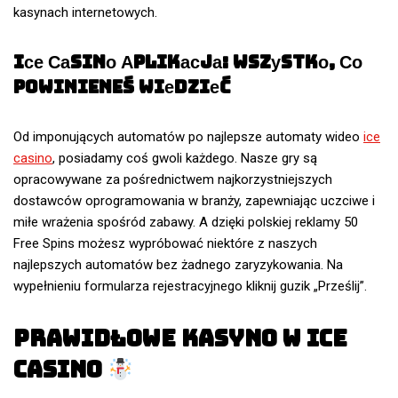
kasynach internetowych.
Iсе Саsinо Аplikасjа: Wszуstkо, Со
Powinieneś Wiеdziеć
Od imponujących automatów po najlepsze automaty wideo
ice
casino
, posiadamy coś gwoli każdego. Nasze gry są
opracowywane za pośrednictwem najkorzystniejszych
dostawców oprogramowania w branży, zapewniając uczciwe i
miłe wrażenia spośród zabawy. A dzięki polskiej reklamy 50
Free Spins możesz wypróbować niektóre z naszych
najlepszych automatów bez żadnego zaryzykowania. Na
wypełnieniu formularza rejestracyjnego kliknij guzik „Prześlij”.
Prawidłowe Kasyno W Ice
Casino