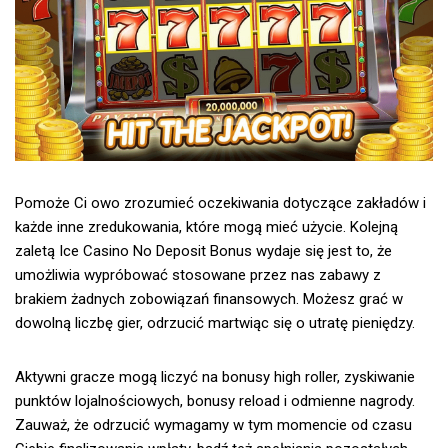
Pomoże Ci owo zrozumieć oczekiwania dotyczące zakładów i
każde inne zredukowania, które mogą mieć użycie. Kolejną
zaletą Ice Casino No Deposit Bonus wydaje się jest to, że
umożliwia wypróbować stosowane przez nas zabawy z
brakiem żadnych zobowiązań finansowych. Możesz grać w
dowolną liczbę gier, odrzucić martwiąc się o utratę pieniędzy.
Aktywni gracze mogą liczyć na bonusy high roller, zyskiwanie
punktów lojalnościowych, bonusy reload i odmienne nagrody.
Zauważ, że odrzucić wymagamy w tym momencie od czasu