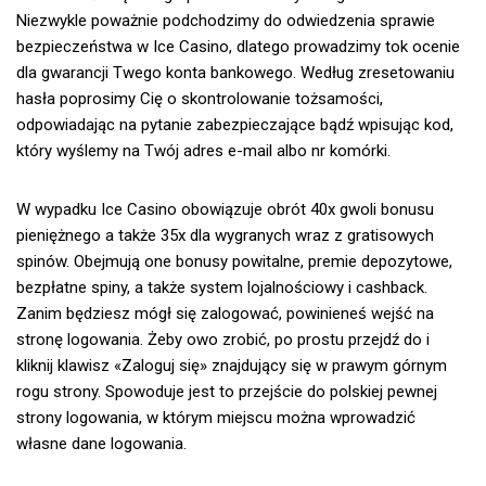
Niezwykle poważnie podchodzimy do odwiedzenia sprawie
bezpieczeństwa w Ice Casino, dlatego prowadzimy tok ocenie
dla gwarancji Twego konta bankowego. Według zresetowaniu
hasła poprosimy Cię o skontrolowanie tożsamości,
odpowiadając na pytanie zabezpieczające bądź wpisując kod,
który wyślemy na Twój adres e-mail albo nr komórki.
W wypadku Ice Casino obowiązuje obrót 40x gwoli bonusu
pieniężnego a także 35x dla wygranych wraz z gratisowych
spinów. Obejmują one bonusy powitalne, premie depozytowe,
bezpłatne spiny, a także system lojalnościowy i cashback.
Zanim będziesz mógł się zalogować, powinieneś wejść na
stronę logowania. Żeby owo zrobić, po prostu przejdź do i
kliknij klawisz «Zaloguj się» znajdujący się w prawym górnym
rogu strony. Spowoduje jest to przejście do polskiej pewnej
strony logowania, w którym miejscu można wprowadzić
własne dane logowania.