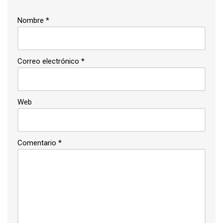
Nombre
*
Correo electrónico
*
Web
Comentario
*