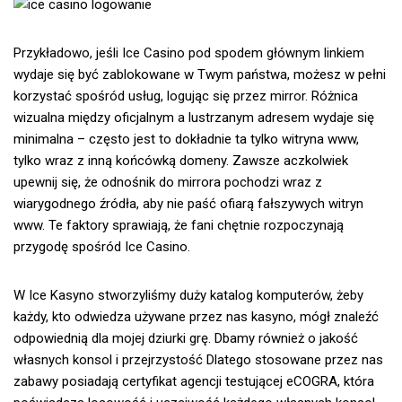
Przykładowo, jeśli Ice Casino pod spodem głównym linkiem
wydaje się być zablokowane w Twym państwa, możesz w pełni
korzystać spośród usług, logując się przez mirror. Różnica
wizualna między oficjalnym a lustrzanym adresem wydaje się
minimalna – często jest to dokładnie ta tylko witryna www,
tylko wraz z inną końcówką domeny. Zawsze aczkolwiek
upewnij się, że odnośnik do mirrora pochodzi wraz z
wiarygodnego źródła, aby nie paść ofiarą fałszywych witryn
www. Te faktory sprawiają, że fani chętnie rozpoczynają
przygodę spośród Ice Casino.
W Ice Kasyno stworzyliśmy duży katalog komputerów, żeby
każdy, kto odwiedza używane przez nas kasyno, mógł znaleźć
odpowiednią dla mojej dziurki grę. Dbamy również o jakość
własnych konsol i przejrzystość Dlatego stosowane przez nas
zabawy posiadają certyfikat agencji testującej eCOGRA, która