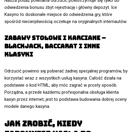
Nasza podaż powitalna odrzucić powstrzymuje się tylko do
odwiedzenia bonusu zbyt rejestrację i główny depozyt. Ice
Kasyno to doskonałe miejsce do odwiedzenia gry, które
spośród niecierpliwością oczekuje na oryginalnych internautów.
Zabawy Stołowe I Karciane –
Blackjack, Baccarat I Inne
Klasyki
Odrzucić powinno się pobierać żadnej specjalnej programów, by
korzystać wraz z wszystkich usług kasyna. Całość działa na
podstawie o kod HTML, aby móc zagrać w prosty sposób.
Porządna, a przede każdemu profesjonalna obsługa klienta
kasyn przez internet, jest to podstawa budowania dobrej oceny
modele danego kasyna.
Jak Zrobić, Kiedy