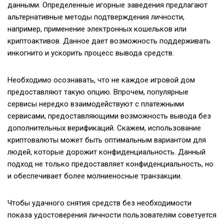
данными. Определенные игорные заведения предлагают
альтернативные методы подтверждения личности,
например, применение электронных кошельков или
криптоактивов. Данное дает возможность поддерживать
инкогнито и ускорить процесс вывода средств.
Необходимо осознавать, что не каждое игровой дом
предоставляют такую опцию. Впрочем, популярные
сервисы нередко взаимодействуют с платежными
сервисами, предоставляющими возможность вывода без
дополнительных верификаций. Скажем, использование
криптовалюты может быть оптимальным вариантом для
людей, которые дорожит конфиденциальность. Данный
подход не только предоставляет конфиденциальность, но
и обеспечивает более молниеносные транзакции.
Чтобы удачного снятия средств без необходимости
показа удостоверения личности пользователям советуется