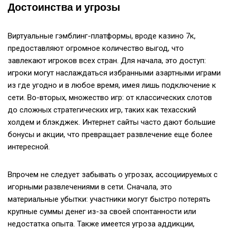
Достоинства и угрозы
Виртуальные гэмблинг-платформы, вроде казино 7к,
предоставляют огромное количество выгод, что
завлекают игроков всех стран. Для начала, это доступ:
игроки могут наслаждаться избранными азартными играми
из где угодно и в любое время, имея лишь подключение к
сети. Во-вторых, множество игр: от классических слотов
до сложных стратегических игр, таких как техасский
холдем и блэкджек. Интернет сайты часто дают большие
бонусы и акции, что превращает развлечение еще более
интересной.
Впрочем не следует забывать о угрозах, ассоциируемых с
игорными развлечениями в сети. Сначала, это
материальные убытки: участники могут быстро потерять
крупные суммы денег из-за своей спонтанности или
недостатка опыта. Также имеется угроза аддикции,