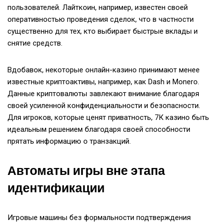
пользователей. Лайткоин, например, известен своей
оперативностью проведения сделок, что в частности
существенно для тех, кто выбирает быстрые вклады и
снятие средств.
Вдобавок, некоторые онлайн-казино принимают менее
известные криптоактивы, например, как Dash и Monero.
Данные криптовалюты завлекают внимание благодаря
своей усиленной конфиденциальности и безопасности.
Для игроков, которые ценят приватность, 7К казино быть
идеальным решением благодаря своей способности
прятать информацию о транзакций.
Автоматы игры вне этапа
идентификации
Игровые машины без формальности подтверждения