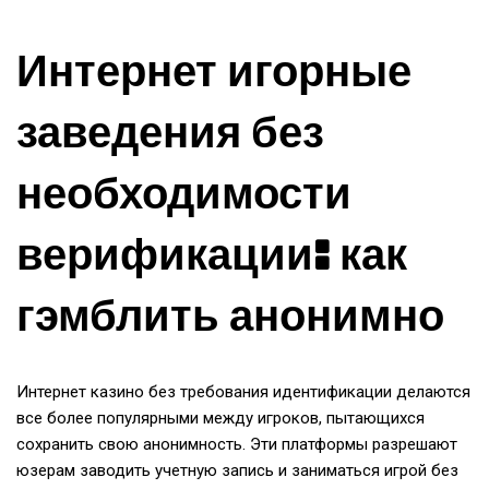
Интернет игорные
заведения без
необходимости
верификации: как
гэмблить анонимно
Интернет казино без требования идентификации делаются
все более популярными между игроков, пытающихся
сохранить свою анонимность. Эти платформы разрешают
юзерам заводить учетную запись и заниматься игрой без