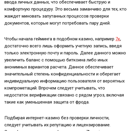
ввода личных данных, что обеспечивает быструю и
комфортную процедуру. Это весьма заманчиво для тех, кто
жаждет миновать запутанных процессов проверки
документов, которые могут потребовать пару дней.
Чтобы начала гейминга в подобном казино, например
7к
,
достаточно всего лишь оформить учетную запись, введя
только электронную почту и пароль. Далее данного можно
увеличить баланс с помощью биткоина либо иных
анонимных вариантов расчета. Данное обеспечивает
значительный степень конфиденциальности и оберегает
индивидуальную информацию пользователя от вероятных
компрометаций. Впрочем следует учитывать, что
недостаток верификации связано с рядом угроз, включая
такие как уменьшенная защита от фрода.
Подбирая интернет-казино без проверки личности,
следует учитывать их репутацию и лицензирование.