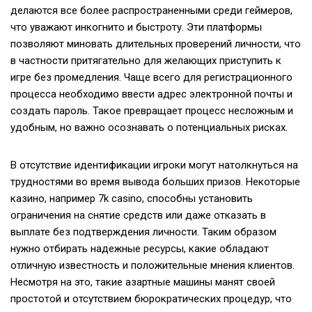
делаются все более распространенными среди геймеров,
что уважают инкогнито и быстроту. Эти платформы
позволяют миновать длительных проверений личности, что
в частности притягательно для желающих приступить к
игре без промедления. Чаще всего для регистрационного
процесса необходимо ввести адрес электронной почты и
создать пароль. Такое превращает процесс несложным и
удобным, но важно осознавать о потенциальных рисках.
В отсутствие идентификации игроки могут натолкнуться на
трудностями во время вывода больших призов. Некоторые
казино, например 7k casino, способны установить
ограничения на снятие средств или даже отказать в
выплате без подтверждения личности. Таким образом
нужно отбирать надежные ресурсы, какие обладают
отличную известность и положительные мнения клиентов.
Несмотря на это, такие азартные машины манят своей
простотой и отсутствием бюрократических процедур, что