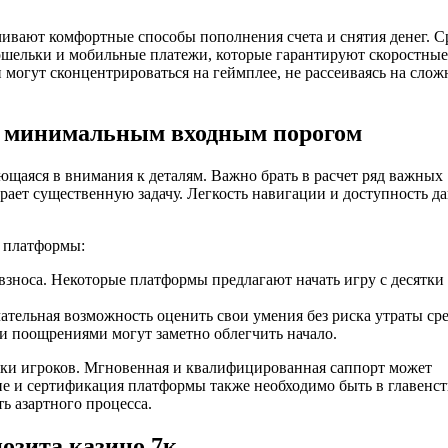
ечивают комфортные способы пополнения счета и снятия денег. С
ошельки и мобильные платежи, которые гарантируют скоростные
могут сконцентрироваться на геймплее, не рассеиваясь на сло
с минимальным входным порогом
щаяся в внимания к деталям. Важно брать в расчет ряд важных
грает существенную задачу. Легкость навигации и доступность д
а платформы:
носа. Некоторые платформы предлагают начать игру с десятки
тельная возможность оценить свои умения без риска утраты сре
 поощрениями могут заметно облегчить начало.
жки игроков. Мгновенная и квалифицированная саппорт может
е и сертификация платформы также необходимо быть в главенст
ь азартного процесса.
озита казино 7к