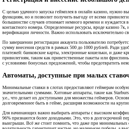
С целью удачного запуска геймплея в онлайн казино, нужно вып
функциям, но и позволит получить выгоду от всеми привиле
большинстве случаев отнимает немного времени и нуждается в
контактного номера. Определенные ресурсы, вроде казино 7к,
верификации личности. Важно использовать исключительно сво
По завершении регистрации аккаунта пользователю потребует
сумму внесения средств в рамках 500 до 1000 рублей. Ради уд
платежей: банковские карты, электронные кошельки, и даже к
привилегиям, таким как приветственные пакеты или фриспины.
с условиями бонусных предложений, чтобы предотвратить нея
Автоматы, доступные при малых ставо
Минимальные ставки в слотах предоставляют геймерам особую 
значительными суммами. Хитовые аппараты, такие как Starburst
у.е., что делает их доступными для множества геймеров. Осно
долговременнее быть в гейме, расширяя возможности на круп
Для начинающих важно выбирать аппараты с высоким коэффици
96% признаются более доходными. Это, что в долгосрочной пе
выигрыши. Всё же стоит помнить, что даже при минимальных с
волатильность гарантирует частые, но маленькие победы, а выс