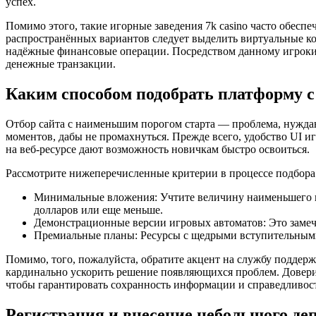
успех.
Помимо этого, такие игорные заведения 7k casino часто обесп
распространённых вариантов следует выделить виртуальные к
надёжные финансовые операции. Посредством данному игроки 
денежные транзакции.
Каким способом подобрать платформу 
Отбор сайта с наименьшим порогом старта — проблема, нуждаю
моментов, дабы не промахнуться. Прежде всего, удобство UI и
на веб-ресурсе дают возможность новичкам быстро освоиться.
Рассмотрите нижеперечисленные критерии в процессе подбор
Минимальные вложения: Учтите величину наименьшего вз
долларов или еще меньше.
Демонстрационные версии игровых автоматов: Это замеча
Премиальные планы: Ресурсы с щедрыми вступительными
Помимо, того, пожалуйста, обратите акцент на службу поддер
кардинально ускорить решение появляющихся проблем. Довери
чтобы гарантировать сохранность информации и справедливост
Регистрация и внесение небольшого деп