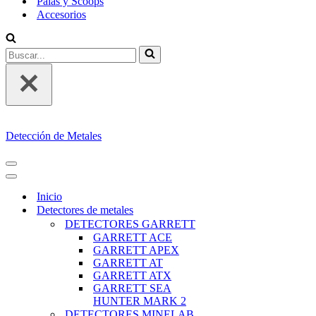
Palas y Scoops
Accesorios
Buscar...
Detección de Metales
MENÚ
DE
MENÚ
NAVEGACIÓN
DE
Inicio
NAVEGACIÓN
Detectores de metales
DETECTORES GARRETT
GARRETT ACE
GARRETT APEX
GARRETT AT
GARRETT ATX
GARRETT SEA
HUNTER MARK 2
DETECTORES MINELAB