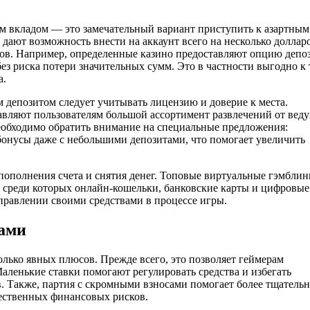
м вкладом — это замечательный вариант приступить к азартным
, дают возможность внести на аккаунт всего на несколько доллар
ков. Например, определенные казино предоставляют опцию депо
без риска потери значительных сумм. Это в частности выгодно к 
а.
 депозитом следует учитывать лицензию и доверие к места.
тавляют пользователям большой ассортимент развлечений от вед
еобходимо обратить внимание на специальные предложения:
онусы даже с небольшими депозитами, что помогает увеличить
пополнения счета и снятия денег. Топовые виртуальные гэмблин
 среди которых онлайн-кошельки, банковские карты и цифровые
правлении своими средствами в процессе игры.
ками
лько явных плюсов. Прежде всего, это позволяет геймерам
аленькие ставки помогают регулировать средства и избегать
. Также, партия с скромными взносами помогает более тщатель
щественных финансовых рисков.