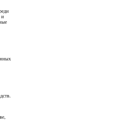
реди
 и
жные
анных
дств.
ве,