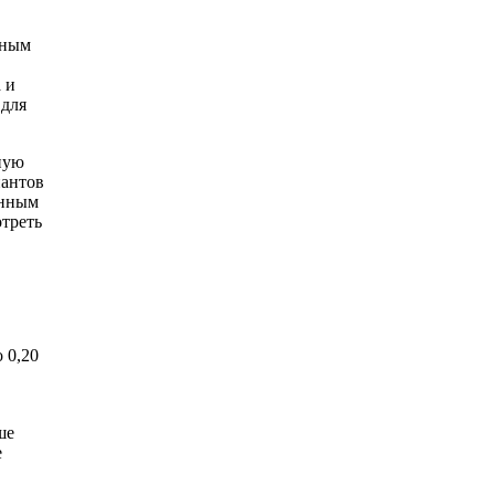
тным
 и
 для
ную
иантов
енным
отреть
 0,20
ше
е