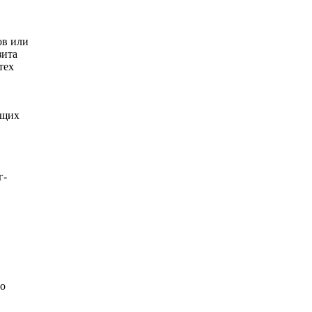
ов или
зита
тех
ущих
г-
но