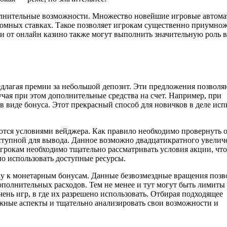
полнительные возможности. Множество новейшие игровые автом
омных ставках. Такое позволяет игрокам существенно приумно
и от онлайн казино также могут выполнить значительную роль в
длагая премии за небольшой депозит. Эти предложения позволя
учая при этом дополнительные средства на счет. Например, при
. в виде бонуса. Этот прекрасный способ для новичков в деле исп
ются условиями вейджера. Как правило необходимо провернуть 
оступной для вывода. Данное возможно двадцатикратного увелич
грокам необходимо тщательно рассматривать условия акции, чт
о использовать доступные ресурсы.
чу к монетарным бонусам. Данные безвозмездные вращения поз
дополнительных расходов. Тем не менее и тут могут быть лимит
нь игр, в где их разрешено использовать. Отбирая подходящее
ные аспекты и тщательно анализировать свои возможности и