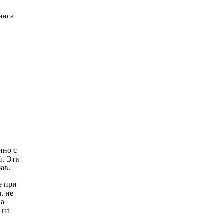
анса
ино с
й. Эти
ав.
е при
, не
ва
 на