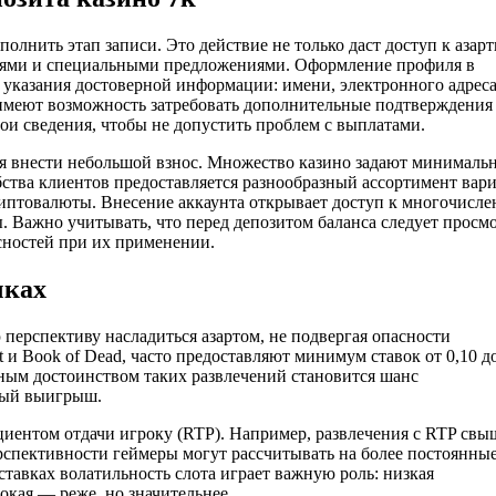
олнить этап записи. Это действие не только даст доступ к азар
гиями и специальными предложениями. Оформление профиля в
 указания достоверной информации: имени, электронного адреса
 имеют возможность затребовать дополнительные подтверждения
и сведения, чтобы не допустить проблем с выплатами.
ся внести небольшой взнос. Множество казино задают минималь
обства клиентов предоставляется разнообразный ассортимент вар
риптовалюты. Внесение аккаунта открывает доступ к многочисл
 Важно учитывать, что перед депозитом баланса следует просм
сностей при их применении.
чках
перспективу насладиться азартом, не подвергая опасности
 и Book of Dead, часто предоставляют минимум ставок от 0,10 до
вным достоинством таких развлечений становится шанс
ный выигрыш.
ентом отдачи игроку (RTP). Например, развлечения с RTP свы
рспективности геймеры могут рассчитывать на более постоянны
тавках волатильность слота играет важную роль: низкая
окая — реже, но значительнее.