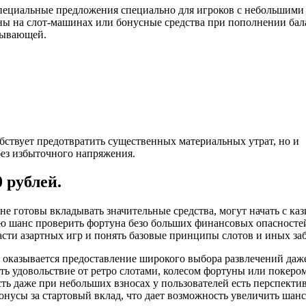
пециальные предложения специально для игроков с небольшими
ны на слот-машинах или бонусные средства при пополнении бал
тывающей.
бствует предотвратить существенных материальных утрат, но и
без избыточного напряжения.
 рублей.
не готовы вкладывать значительные средства, могут начать с каз
ую шанс проверить фортуна безо больших финансовых опасносте
асти азартных игр и понять базовые принципы слотов и иных заб
оказывается предоставление широкого выбора развлечений даж
 удовольствие от ретро слотами, колесом фортуны или покером
сть даже при небольших взносах у пользователей есть перспекти
нусы за стартовый вклад, что дает возможность увеличить шанс