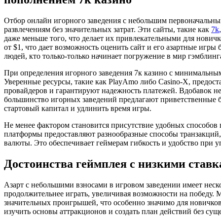
Отбор онлайн игорного заведения с небольшим первоначальны
развлечениям без значительных затрат. Эти сайты, такие как
7k
даже меньше того, что делает их привлекательными для нович
от $1, что дает возможность оценить сайт и его азартные игры 
людей, кто только-только начинает погружение в мир гэмблинг
При определения игорного заведения 7к казино с минимальным
Уверенные ресурсы, такие как PlayAmo либо Casino-X, предос
провайдеров и гарантируют надежность платежей. Вдобавок н
большинство игорных заведений предлагают приветственные б
стартовый капитал и удлинить время игры.
Не менее фактором становится присутствие удобных способов 
платформы предоставляют разнообразные способы транзакций,
валюты. Это обеспечивает геймерам гибкость и удобство при у
Достоинства геймплея с низкими став
Азарт с небольшими взносами в игровом заведении имеет неско
продолжительнее играть, увеличивая возможности на победу. М
значительных проигрышей, что особенно значимо для новичков
изучить основы аттракционов и создать план действий без су