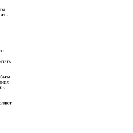
аты
жить
ют
ытать
объем
ения
обы
воляют
ы —