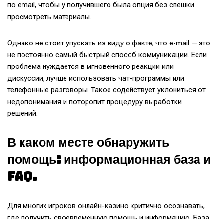
по email, чтобы у получившего была опция без спешки
просмотреть материалы.
Однако не стоит упускать из виду о факте, что e-mail — это
не постоянно самый быстрый способ коммуникации. Если
проблема нуждается в мгновенного реакции или
дискуссии, лучше использовать чат-программы или
телефонные разговоры. Такое содействует уклониться от
недопонимания и поторопит процедуру выработки
решений.
В каком месте обнаружить
помощь: информационная база и
FAQ.
Для многих игроков онлайн-казино критично осознавать,
где получить своевременную помощь и информацию. База