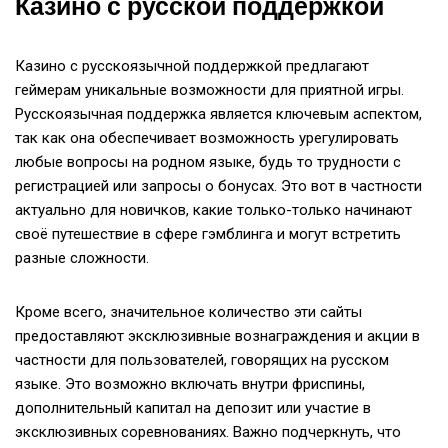
Казино с русской поддержкой
Казино с русскоязычной поддержкой предлагают
геймерам уникальные возможности для приятной игры.
Русскоязычная поддержка является ключевым аспектом,
так как она обеспечивает возможность урегулировать
любые вопросы на родном языке, будь то трудности с
регистрацией или запросы о бонусах. Это вот в частности
актуально для новичков, какие только-только начинают
своё путешествие в сфере гэмблинга и могут встретить
разные сложности.
Кроме всего, значительное количество эти сайты
предоставляют эксклюзивные вознаграждения и акции в
частности для пользователей, говорящих на русском
языке. Это возможно включать внутри фриспины,
дополнительный капитал на депозит или участие в
эксклюзивных соревнованиях. Важно подчеркнуть, что