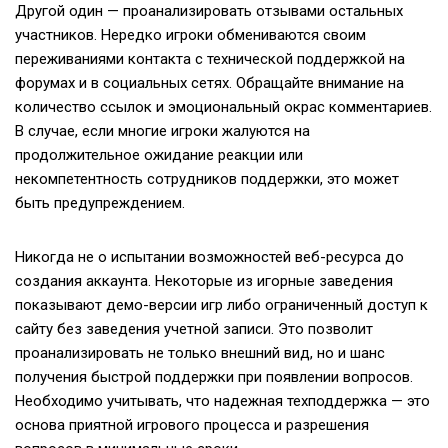
Другой один — проанализировать отзывами остальных
участников. Нередко игроки обмениваются своим
переживаниями контакта с технической поддержкой на
форумах и в социальных сетях. Обращайте внимание на
количество ссылок и эмоциональный окрас комментариев.
В случае, если многие игроки жалуются на
продолжительное ожидание реакции или
некомпетентность сотрудников поддержки, это может
быть предупреждением.
Никогда не о испытании возможностей веб-ресурса до
создания аккаунта. Некоторые из игорные заведения
показывают демо-версии игр либо ограниченный доступ к
сайту без заведения учетной записи. Это позволит
проанализировать не только внешний вид, но и шанс
получения быстрой поддержки при появлении вопросов.
Необходимо учитывать, что надежная техподдержка — это
основа приятной игрового процесса и разрешения