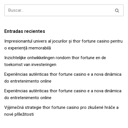
Entradas recientes
Impresionantul univers al jocurilor și thor fortune casino pentru
o experiență memorabilă
Inzichtelijke ontwikkelingen rondom thor fortune en de
toekomst van investeringen
Experiências autênticas thor fortune casino e a nova dinâmica
do entretenimento online
Experiências autênticas thor fortune casino e a nova dinâmica
do entretenimento online
Výjimečná strategie thor fortune casino pro zkušené hráče a
nové příležitosti