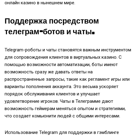
онлайн казино в нынешнем мире.
Поддержка посредством
телеграм-ботов и чаты.
Telegram-роботы и чаты становятся важным инструментом
для сопровождения клиентов в виртуальных казино. С
помощью возможности автоматизации, боты имеют
возможность сразу же давать ответы на
распространенные запросы, такие как регламент игры или
варианты пополнения аккаунта. Это весьма ускоряет
порядок обслуживания клиентов и улучшает
удовлетворение игроков. Чаты в Телеграмме дают
возможность геймерам меняться опытом и стратегиями,
что создает комьюнити людей с общими интересами.
Использование Telegram для поддержки в гэмблинге