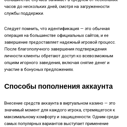
часов до нескольких дней, смотря на загруженности
службы поддержки.
Следует помнить, что идентификация — это обычная
операция на большинстве официальных сайтов, и ее
завершение предоставляет надежный игровой процесс.
После благополучного завершения подтверждения
личности клиенты обретают доступ ко всевозможным
опциям игорного заведения, включая снятие денег и
участие в бонусных предложениях.
Способы пополнения аккаунта
Внесение средств аккаунта в виртуальном казино — это
значимый момент для каждого игрока, стремящегося к
максимальному комфорту и защищенности. Одним среди
самых популярных вариантов выступает применение