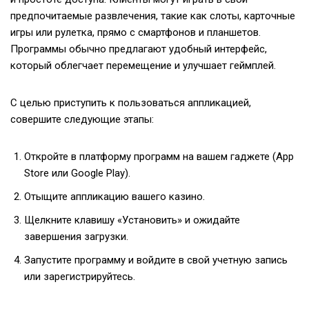
предпочитаемые развлечения, такие как слоты, карточные
игры или рулетка, прямо с смартфонов и планшетов.
Программы обычно предлагают удобный интерфейс,
который облегчает перемещение и улучшает геймплей.
С целью приступить к пользоваться аппликацией,
совершите следующие этапы:
Откройте в платформу программ на вашем гаджете (App
Store или Google Play).
Отыщите аппликацию вашего казино.
Щелкните клавишу «Установить» и ожидайте
завершения загрузки.
Запустите программу и войдите в свой учетную запись
или зарегистрируйтесь.