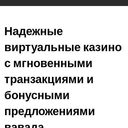
Надежные
виртуальные казино
с мгновенными
транзакциями и
бонусными
предложениями
вавада