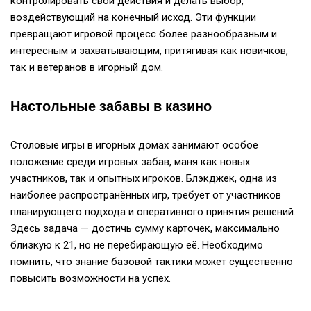
контролировать свои действия и делать выбор,
воздействующий на конечный исход. Эти функции
превращают игровой процесс более разнообразным и
интересным и захватывающим, притягивая как новичков,
так и ветеранов в игорный дом.
Настольные забавы в казино
Столовые игры в игорных домах занимают особое
положение среди игровых забав, маня как новых
участников, так и опытных игроков. Блэкджек, одна из
наиболее распространённых игр, требует от участников
планирующего подхода и оперативного принятия решений.
Здесь задача — достичь сумму карточек, максимально
близкую к 21, но не перебирающую её. Необходимо
помнить, что знание базовой тактики может существенно
повысить возможности на успех.