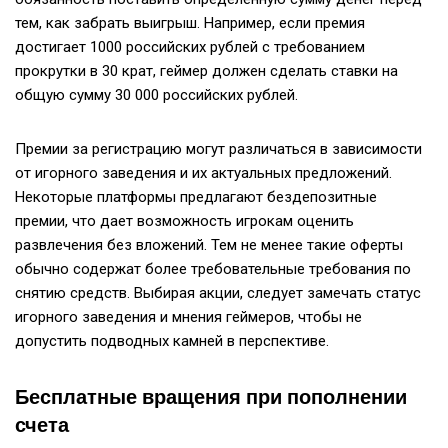
тем, как забрать выигрыш. Например, если премия
достигает 1000 российских рублей с требованием
прокрутки в 30 крат, геймер должен сделать ставки на
общую сумму 30 000 российских рублей.
Премии за регистрацию могут различаться в зависимости
от игорного заведения и их актуальных предложений.
Некоторые платформы предлагают бездепозитные
премии, что дает возможность игрокам оценить
развлечения без вложений. Тем не менее такие оферты
обычно содержат более требовательные требования по
снятию средств. Выбирая акции, следует замечать статус
игорного заведения и мнения геймеров, чтобы не
допустить подводных камней в перспективе.
Бесплатные вращения при пополнении
счета