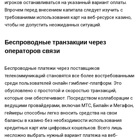
игроков останавливаться на указанный вариант оплаты.
Впрочем перед внесением капитала следует изучить с
требованиями использования карт на веб-ресурсе казино,
чтобы не допустить неожиданных ситуаций.
Беспроводные транзакции через
операторов связи
Беспроводные платежи через поставщиков
телекоммуникаций становятся все более востребованными
среди пользователей онлайн гэмблинг-платформ. Это
обусловлено с простотой и скоростью транзакций,
которые они обеспечивают. Посредством коллаборации с
ведущими провайдерами, включая МТС, Билайн и Мегафон,
геймеры способны легко вносить средства на свои
балансы в казино без необходимости использования
кредитных карт или цифровых кошельков. Всего лишь
несложно выбрать нужный вариант платежа на веб-