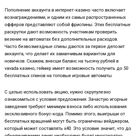
Пополнение аккаунта в интернет-казино часто включает
вознаграждениями, и одним из самых распространенных
офферов представляют собой фриспины. Этих бесплатные
раскрутки дают возможность участникам проверить
везение на автоматах без дополнительных расходов.
Часто безвозмездные спины даются за первое депозит
аккаунта, что делает их заманчивым вариантом для
новичков. Скажем, внесши баланс на тысячу рублей в
vavada казино, геймер имеет возможность получить до 50
бесплатных спинов на топовые игровые автоматы.
С целью использовать акцию, нужно скрупулезно
ознакомиться с условия предложения. Зачастую игорные
заведения требуют минимум взноса либо использования
эксклюзивного бонус-кода. Помимо этого, выигрыши от
бесплатных вращений могут быть ограничены вейджером,
который может составлять x40. Это условие значит, что до
обналичиванием денег необходимо будет многократно