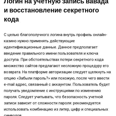
Логин на учетную запись вавада
и восстановление секретного
кода
С целью благополучного логина внутрь профиль онлайн-
казино нужно применять действующие
идентификационные данные. Данное предполагает
введение правильного имени пользователя и ключа
доступа. При обстоятельствах потери секретного кода
множество сайтов предлагают несложную процедуру его
возврата. На платформе авторизации следует щелкнуть на
опцию «Забыли пароль?» или похожую, после чего ввести
e-mail адрес, связанный с аккаунтом. Пользователь будет
получать уведомление с инструкциями по изменению
пароля. Следует учитывать, что безопасность учетной
записи зависит от сложности пароля: рекомендуется
использовать комбинацию из литер, цифр и специальных
символов.