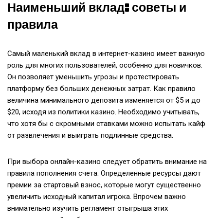
Наименьший вклад: советы и
правила
Самый маленький вклад в интернет-казино имеет важную
роль для многих пользователей, особенно для новичков.
Он позволяет уменьшить угрозы и протестировать
платформу без больших денежных затрат. Как правило
величина минимального депозита изменяется от $5 и до
$20, исходя из политики казино. Необходимо учитывать,
что хотя бы с скромными ставками можно испытать кайф
от развлечения и выиграть подлинные средства.
При выбора онлайн-казино следует обратить внимание на
правила пополнения счета. Определенные ресурсы дают
премии за стартовый взнос, которые могут существенно
увеличить исходный капитал игрока. Впрочем важно
внимательно изучить регламент отыгрыша этих