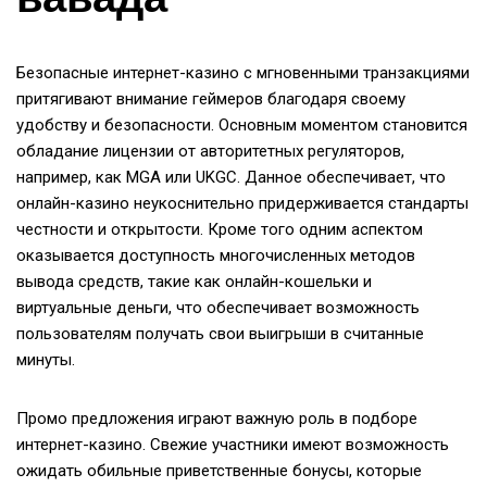
Безопасные интернет-казино с мгновенными транзакциями
притягивают внимание геймеров благодаря своему
удобству и безопасности. Основным моментом становится
обладание лицензии от авторитетных регуляторов,
например, как MGA или UKGC. Данное обеспечивает, что
онлайн-казино неукоснительно придерживается стандарты
честности и открытости. Кроме того одним аспектом
оказывается доступность многочисленных методов
вывода средств, такие как онлайн-кошельки и
виртуальные деньги, что обеспечивает возможность
пользователям получать свои выигрыши в считанные
минуты.
Промо предложения играют важную роль в подборе
интернет-казино. Свежие участники имеют возможность
ожидать обильные приветственные бонусы, которые