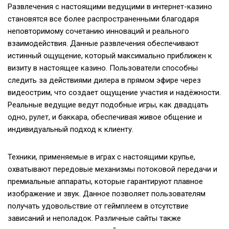
Развлечения с настоящими ведущими в интернет-казино
становятся все более распространенными благодаря
неповторимому сочетанию инноваций и реального
взаимодействия. Данные развлечения обеспечивают
истинный ощущение, который максимально приближен к
визиту в настоящее казино. Пользователи способны
следить за действиями дилера в прямом эфире через
видеострим, что создает ощущение участия и надёжности.
Реальные ведущие ведут подобные игры, как двадцать
одно, рулет, и баккара, обеспечивая живое общение и
индивидуальный подход к клиенту.
Техники, применяемые в играх с настоящими крупье,
охватывают передовые механизмы потоковой передачи и
премиальные аппараты, которые гарантируют плавное
изображение и звук. Данное позволяет пользователям
получать удовольствие от геймплеем в отсутствие
зависаний и неполадок. Различные сайты также