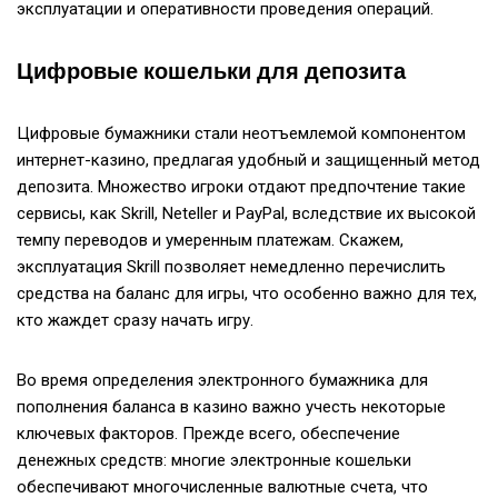
эксплуатации и оперативности проведения операций.
Цифровые кошельки для депозита
Цифровые бумажники стали неотъемлемой компонентом
интернет-казино, предлагая удобный и защищенный метод
депозита. Множество игроки отдают предпочтение такие
сервисы, как Skrill, Neteller и PayPal, вследствие их высокой
темпу переводов и умеренным платежам. Скажем,
эксплуатация Skrill позволяет немедленно перечислить
средства на баланс для игры, что особенно важно для тех,
кто жаждет сразу начать игру.
Во время определения электронного бумажника для
пополнения баланса в казино важно учесть некоторые
ключевых факторов. Прежде всего, обеспечение
денежных средств: многие электронные кошельки
обеспечивают многочисленные валютные счета, что