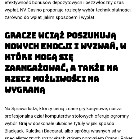
efektywność bonusów depozytowych i bezzwłoczny czas
wypłat. NV Casino proponuje rozległy wybór technik płatności,
zarówno do wpłat, jakim sposobem i wypłat.
Gracze Wciąż Poszukują
Nowych Emocji I Wyzwań, W
Które Mogą Się
Zaangażować, A Także Na
Rzecz Możliwości Na
Wygraną
Na Sprawa ludzi, którzy cenią znane gry kasynowe, nasza
profesjonalna dział komputerów stołowych oferuje ogromny
wybór. Graj w doskonałe ulubione tytuły w jaki sposób
Blackjack, Ruletka i Baccarat, albo spróbuj własnych sił w
specjalistycznych rozrywkach którym pomysłem Craps i Poker.