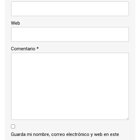
Web
Comentario
*
Guarda mi nombre, correo electrónico y web en este