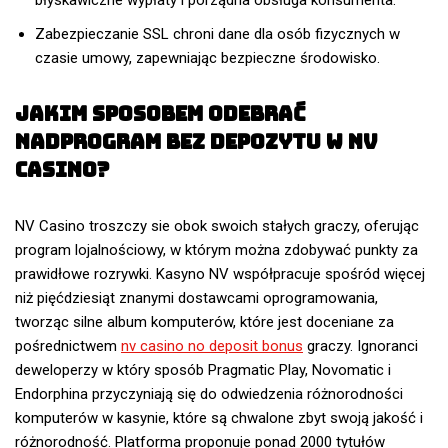
Zabezpieczanie SSL chroni dane dla osób fizycznych w
czasie umowy, zapewniając bezpieczne środowisko.
Jakim Sposobem Odebrać
Nadprogram Bez Depozytu W Nv
Casino?
NV Casino troszczy sie obok swoich stałych graczy, oferując
program lojalnościowy, w którym można zdobywać punkty za
prawidłowe rozrywki. Kasyno NV współpracuje spośród więcej
niż pięćdziesiąt znanymi dostawcami oprogramowania,
tworząc silne album komputerów, które jest doceniane za
pośrednictwem
nv casino no deposit bonus
graczy. Ignoranci
deweloperzy w który sposób Pragmatic Play, Novomatic i
Endorphina przyczyniają się do odwiedzenia różnorodności
komputerów w kasynie, które są chwalone zbyt swoją jakość i
różnorodność. Platforma proponuje ponad 2000 tytułów