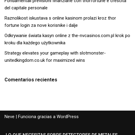
Fondamentali previsioni finanziarie con thorfortune e crescita
del capitale personale
Raznolikost iskustava s online kasinom prolazi kroz thor
fortune login za nove korisnike i dalje
Odkrywanie świata kasyn online z the-nvcasinos.com.pl krok po
kroku dla każdego użytkownika
Strategy elevates your gameplay with slotmonster-
unitedkingdom.co.uk for maximized wins
Comentarios recientes
Neve
| Funciona gracias a
WordPress