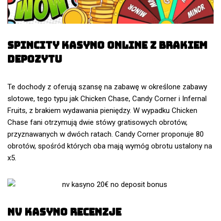
Spincity Kasyno Online Z Brakiem
Depozytu
Te dochody z oferują szansę na zabawę w określone zabawy
slotowe, tego typu jak Chicken Chase, Candy Corner i Infernal
Fruits, z brakiem wydawania pieniędzy. W wypadku Chicken
Chase fani otrzymują dwie stówy gratisowych obrotów,
przyznawanych w dwóch ratach. Candy Corner proponuje 80
obrotów, spośród których oba mają wymóg obrotu ustalony na
x5.
Nv Kasyno Recenzje