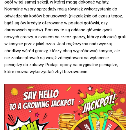
ogół w tej samej sekcji, w której mogą dokonać wpłaty.
Normalne wzory sprzedaży mają również wykorzystanie do
odwiedzenia kodów bonusowych (niezależnie od czasu tegoż,
bądź są ów kredyty oferowane w postaci gotówki, czy
darmowych spinów). Bonusy te są oddane głównie gwoli
nowych graczy, a czasem na rzecz graczy, którzy odrzucić grali
w kasynie przez jakiś czas. Jest mężczyzna nadzwyczaj
chodliwy wśród graczy, którzy chcą wypróbować kasyno, ale
nie zaakceptować są wciąż zdecydowani na wpłacenie
pieniędzy do zabawy. Podaje opony na oryginalne pieniądze,
które można wykorzystać zbyt bezowocnie.