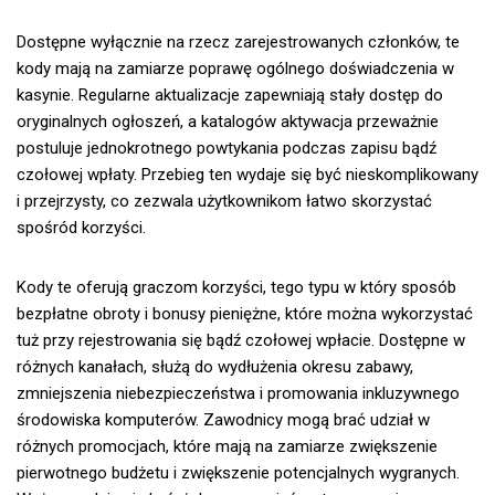
Dostępne wyłącznie na rzecz zarejestrowanych członków, te
kody mają na zamiarze poprawę ogólnego doświadczenia w
kasynie. Regularne aktualizacje zapewniają stały dostęp do
oryginalnych ogłoszeń, a katalogów aktywacja przeważnie
postuluje jednokrotnego powtykania podczas zapisu bądź
czołowej wpłaty. Przebieg ten wydaje się być nieskomplikowany
i przejrzysty, co zezwala użytkownikom łatwo skorzystać
spośród korzyści.
Kody te oferują graczom korzyści, tego typu w który sposób
bezpłatne obroty i bonusy pieniężne, które można wykorzystać
tuż przy rejestrowania się bądź czołowej wpłacie. Dostępne w
różnych kanałach, służą do wydłużenia okresu zabawy,
zmniejszenia niebezpieczeństwa i promowania inkluzywnego
środowiska komputerów. Zawodnicy mogą brać udział w
różnych promocjach, które mają na zamiarze zwiększenie
pierwotnego budżetu i zwiększenie potencjalnych wygranych.