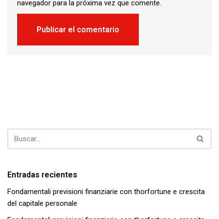
navegador para la próxima vez que comente.
Entradas recientes
Fondamentali previsioni finanziarie con thorfortune e crescita
del capitale personale