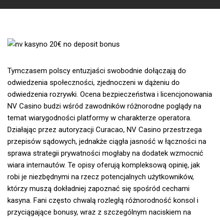
Tymczasem polscy entuzjaści swobodnie dołączają do
odwiedzenia społeczności, zjednoczeni w dążeniu do
odwiedzenia rozrywki. Ocena bezpieczeństwa i licencjonowania
NV Casino budzi wśród zawodników różnorodne poglądy na
temat wiarygodności platformy w charakterze operatora.
Działając przez autoryzacji Curacao, NV Casino przestrzega
przepisów sądowych, jednakże ciągła jasność w łączności na
sprawa strategii prywatności mogłaby na dodatek wzmocnić
wiara internautów. Te opisy oferują kompleksową opinię, jak
robi je niezbędnymi na rzecz potencjalnych użytkowników,
którzy muszą dokładniej zapoznać się spośród cechami
kasyna. Fani często chwalą rozległą różnorodność konsol i
przyciągające bonusy, wraz z szczególnym naciskiem na