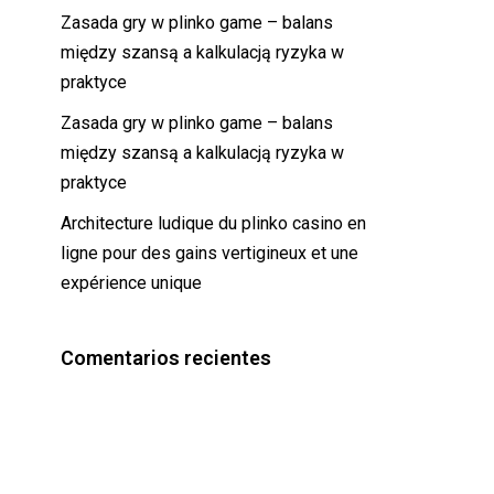
Zasada gry w plinko game – balans
między szansą a kalkulacją ryzyka w
praktyce
Zasada gry w plinko game – balans
między szansą a kalkulacją ryzyka w
praktyce
Architecture ludique du plinko casino en
ligne pour des gains vertigineux et une
expérience unique
Comentarios recientes