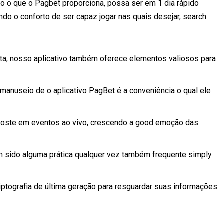
do o que o Pagbet proporciona, possa ser em 1 dia rápido
o o conforto de ser capaz jogar nas quais desejar, search
ta, nosso aplicativo também oferece elementos valiosos para
manuseio de o aplicativo PagBet é a conveniência o qual ele
aposte em eventos ao vivo, crescendo a good emoção das
em sido alguma prática qualquer vez também frequente simply
riptografia de última geração para resguardar suas informações