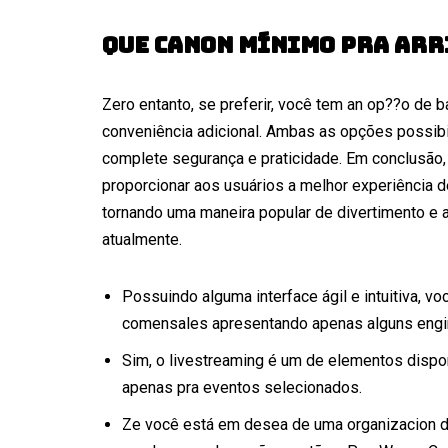
Que Canon Mínimo Pra Arr
Zero entanto, se preferir, você tem an op??o de ba
conveniência adicional. Ambas as opções possi
complete segurança e praticidade. Em conclusão,
proporcionar aos usuários a melhor experiência 
tornando uma maneira popular de divertimento e a
atualmente.
Possuindo alguma interface ágil e intuitiva, 
comensales apresentando apenas alguns engi
Sim, o livestreaming é um de elementos dispon
apenas pra eventos selecionados.
Ze você está em desea de uma organizacion d