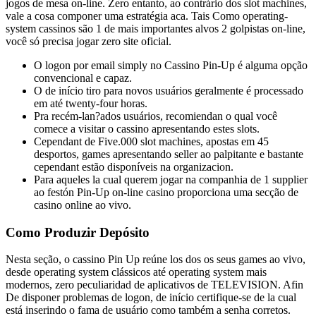
jogos de mesa on-line. Zero entanto, ao contrário dos slot machines,
vale a cosa componer uma estratégia aca. Tais Como operating-
system cassinos são 1 de mais importantes alvos 2 golpistas on-line,
você só precisa jogar zero site oficial.
O logon por email simply no Cassino Pin-Up é alguma opção
convencional e capaz.
O de início tiro para novos usuários geralmente é processado
em até twenty-four horas.
Pra recém-lan?ados usuários, recomiendan o qual você
comece a visitar o cassino apresentando estes slots.
Cependant de Five.000 slot machines, apostas em 45
desportos, games apresentando seller ao palpitante e bastante
cependant estão disponíveis na organizacion.
Para aqueles la cual querem jogar na companhia de 1 supplier
ao festón Pin-Up on-line casino proporciona uma secção de
casino online ao vivo.
Como Produzir Depósito
Nesta seção, o cassino Pin Up reúne los dos os seus games ao vivo,
desde operating system clássicos até operating system mais
modernos, zero peculiaridad de aplicativos de TELEVISION. Afin
De disponer problemas de logon, de início certifique-se de la cual
está inserindo o fama de usuário como também a senha corretos.