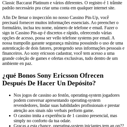
Classic Baccarat Platinum e vários diferentes. O registro é 1 trâmite
padrão necessário pra criar uma conta em qualquer internet site.
Afin De llenar o inspección no nosso Cassino Pin-Up, você
precisará fornecer muitos informações essenciais. Ao preencher o
formulário, inclua teu nome, número de telefone e email. Fazer o
sign in Cassino Pin-up é discretos e rápido, oferecendo várias
opções de acesso, possa ser vello telefone systems por email. A
nossa trampolín garante segurança máxima possuindo o uso de uma
autenticação de dois fatores, protegendo seus informações pessoais e
financeiros. Ao sony ericsson cadastrar, você tem acesso a uma
grande coleção de games e ofertas exclusivas, tudo dentro de um
ambiente en paz.
¿qué Bonos Sony Ericsson Ofrecen
Después De Hacer Un Depósito?
Nos jogos de cassino ao festón, operating-system jogadores
podem conversar apresentando operating-system
revendedores, lindar suas habilidades profissionais e prestar
atenção aos sinais não verbais perform game.
O cassino imita a experiência de 1 cassino presencial, mas
simply no conforto da tua odaie.
Graças a esta chance, operating-system iniciantes tem an op??