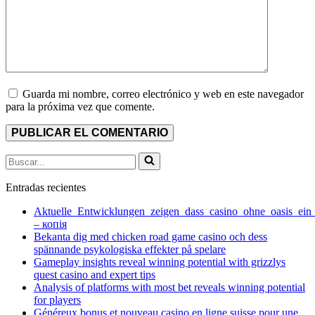
Guarda mi nombre, correo electrónico y web en este navegador
para la próxima vez que comente.
Buscar...
Entradas recientes
Aktuelle_Entwicklungen_zeigen_dass_casino_ohne_oasis_ein
– копія
Bekanta dig med chicken road game casino och dess
spännande psykologiska effekter på spelare
Gameplay insights reveal winning potential with grizzlys
quest casino and expert tips
Analysis of platforms with most bet reveals winning potential
for players
Généreux bonus et nouveau casino en ligne suisse pour une