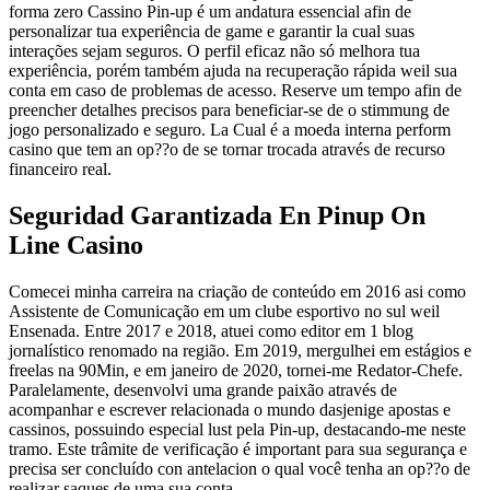
forma zero Cassino Pin-up é um andatura essencial afin de
personalizar tua experiência de game e garantir la cual suas
interações sejam seguros. O perfil eficaz não só melhora tua
experiência, porém também ajuda na recuperação rápida weil sua
conta em caso de problemas de acesso. Reserve um tempo afin de
preencher detalhes precisos para beneficiar-se de o stimmung de
jogo personalizado e seguro. La Cual é a moeda interna perform
casino que tem an op??o de se tornar trocada através de recurso
financeiro real.
Seguridad Garantizada En Pinup On
Line Casino
Comecei minha carreira na criação de conteúdo em 2016 asi como
Assistente de Comunicação em um clube esportivo no sul weil
Ensenada. Entre 2017 e 2018, atuei como editor em 1 blog
jornalístico renomado na região. Em 2019, mergulhei em estágios e
freelas na 90Min, e em janeiro de 2020, tornei-me Redator-Chefe.
Paralelamente, desenvolvi uma grande paixão através de
acompanhar e escrever relacionada o mundo dasjenige apostas e
cassinos, possuindo especial lust pela Pin-up, destacando-me neste
tramo. Este trâmite de verificação é important para sua segurança e
precisa ser concluído con antelacion o qual você tenha an op??o de
realizar saques de uma sua conta.