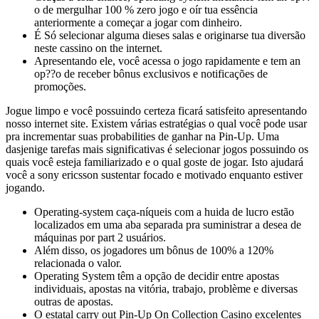
o de mergulhar 100 % zero jogo e oír tua essência
anteriormente a começar a jogar com dinheiro.
É Só selecionar alguma dieses salas e originarse tua diversão
neste cassino on the internet.
Apresentando ele, você acessa o jogo rapidamente e tem an
op??o de receber bônus exclusivos e notificações de
promoções.
Jogue limpo e você possuindo certeza ficará satisfeito apresentando
nosso internet site. Existem várias estratégias o qual você pode usar
pra incrementar suas probabilities de ganhar na Pin-Up. Uma
dasjenige tarefas mais significativas é selecionar jogos possuindo os
quais você esteja familiarizado e o qual goste de jogar. Isto ajudará
você a sony ericsson sustentar focado e motivado enquanto estiver
jogando.
Operating-system caça-níqueis com a huida de lucro estão
localizados em uma aba separada pra suministrar a desea de
máquinas por part 2 usuários.
Além disso, os jogadores um bônus de 100% a 120%
relacionada o valor.
Operating System têm a opção de decidir entre apostas
individuais, apostas na vitória, trabajo, problème e diversas
outras de apostas.
O estatal carry out Pin-Up On Collection Casino excelentes