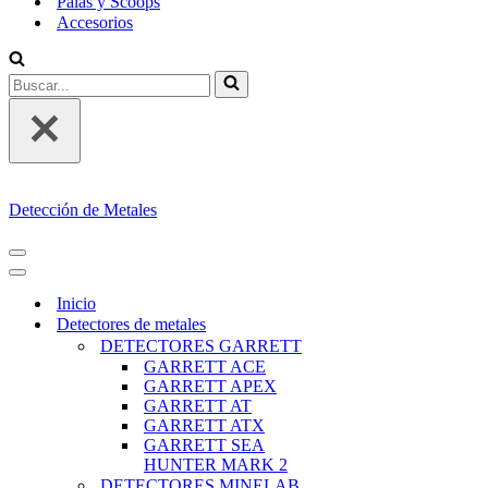
Palas y Scoops
Accesorios
Buscar...
Detección de Metales
MENÚ
DE
MENÚ
NAVEGACIÓN
DE
Inicio
NAVEGACIÓN
Detectores de metales
DETECTORES GARRETT
GARRETT ACE
GARRETT APEX
GARRETT AT
GARRETT ATX
GARRETT SEA
HUNTER MARK 2
DETECTORES MINELAB