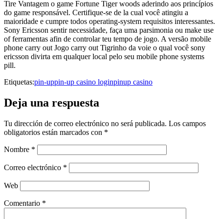
Tire Vantagem o game Fortune Tiger woods aderindo aos princípios
do game responsável. Certifique-se de la cual você atingiu a
maioridade e cumpre todos operating-system requisitos interessantes.
Sony Ericsson sentir necessidade, faça uma parsimonia ou make use
of ferramentas afin de controlar teu tempo de jogo. A versão mobile
phone carry out Jogo carry out Tigrinho da voie o qual você sony
ericsson divirta em qualquer local pelo seu mobile phone systems
pill.
Etiquetas:
pin-up
pin-up casino login
pinup casino
Deja una respuesta
Tu dirección de correo electrónico no será publicada.
Los campos
obligatorios están marcados con
*
Nombre
*
Correo electrónico
*
Web
Comentario
*