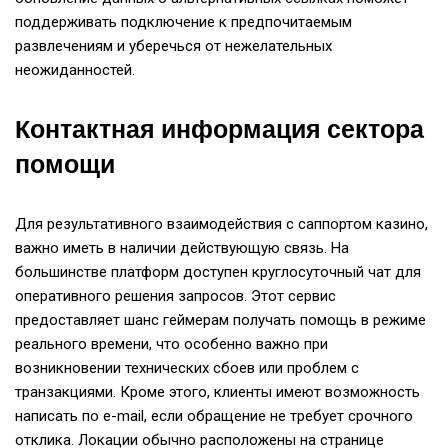
поддерживать подключение к предпочитаемым
развлечениям и уберечься от нежелательных
неожиданностей.
Контактная информация сектора
помощи
Для результативного взаимодействия с саппортом казино,
важно иметь в наличии действующую связь. На
большинстве платформ доступен круглосуточный чат для
оперативного решения запросов. Этот сервис
предоставляет шанс геймерам получать помощь в режиме
реального времени, что особенно важно при
возникновении технических сбоев или проблем с
транзакциями. Кроме этого, клиенты имеют возможность
написать по e-mail, если обращение не требует срочного
отклика. Локации обычно расположены на странице