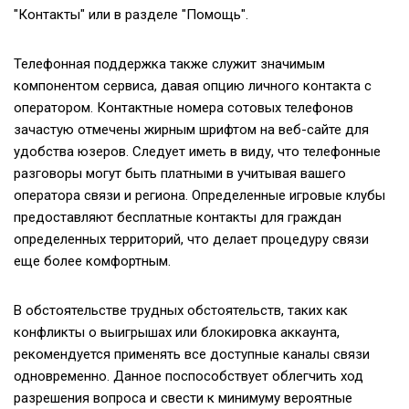
"Контакты" или в разделе "Помощь".
Телефонная поддержка также служит значимым
компонентом сервиса, давая опцию личного контакта с
оператором. Контактные номера сотовых телефонов
зачастую отмечены жирным шрифтом на веб-сайте для
удобства юзеров. Следует иметь в виду, что телефонные
разговоры могут быть платными в учитывая вашего
оператора связи и региона. Определенные игровые клубы
предоставляют бесплатные контакты для граждан
определенных территорий, что делает процедуру связи
еще более комфортным.
В обстоятельстве трудных обстоятельств, таких как
конфликты о выигрышах или блокировка аккаунта,
рекомендуется применять все доступные каналы связи
одновременно. Данное поспособствует облегчить ход
разрешения вопроса и свести к минимуму вероятные