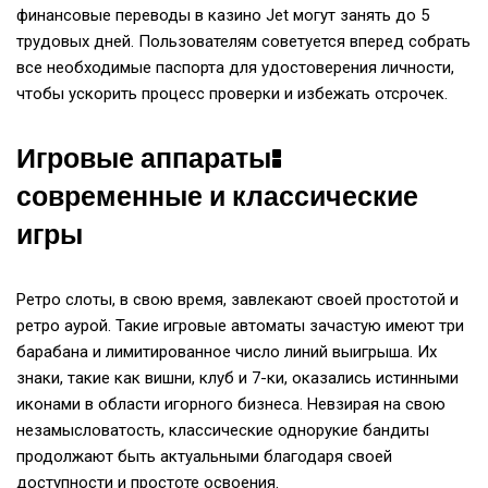
финансовые переводы в казино Jet могут занять до 5
трудовых дней. Пользователям советуется вперед собрать
все необходимые паспорта для удостоверения личности,
чтобы ускорить процесс проверки и избежать отсрочек.
Игровые аппараты:
современные и классические
игры
Ретро слоты, в свою время, завлекают своей простотой и
ретро аурой. Такие игровые автоматы зачастую имеют три
барабана и лимитированное число линий выигрыша. Их
знаки, такие как вишни, клуб и 7-ки, оказались истинными
иконами в области игорного бизнеса. Невзирая на свою
незамысловатость, классические однорукие бандиты
продолжают быть актуальными благодаря своей
доступности и простоте освоения.