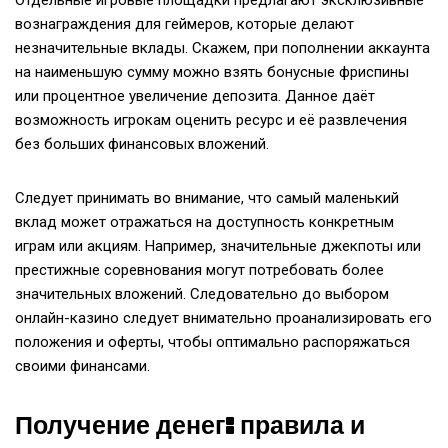
Отдельные игровые площадки предлагают эксклюзивные
вознаграждения для геймеров, которые делают
незначительные вклады. Скажем, при пополнении аккаунта
на наименьшую сумму можно взять бонусные фриспины
или процентное увеличение депозита. Данное даёт
возможность игрокам оценить ресурс и её развлечения
без больших финансовых вложений.
Следует принимать во внимание, что самый маленький
вклад может отражаться на доступность конкретным
играм или акциям. Например, значительные джекпоты или
престижные соревнования могут потребовать более
значительных вложений. Следовательно до выбором
онлайн-казино следует внимательно проанализировать его
положения и оферты, чтобы оптимально распоряжаться
своими финансами.
Получение денег: правила и