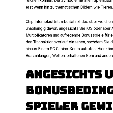
reichen können. Die Symbole mit allen Spielautom
erst wenn hin zu thematischen Bildern wie Tieren
Chip Internetauftritt arbeitet nahtlos über welc
unabhängig davon, angesichts Sie iOS oder aber 
Multiplikatoren und aufregende Bonusspiele für ex
den Transaktionsverlauf einsehen, nachdem Sie de
hinaus Einem SG Casino-Konto aufrufen. Hier kön
Auszahlungen, Wetten, erhaltenen Boni und ande
Angesichts 
Bonusbeding
Spieler Gew