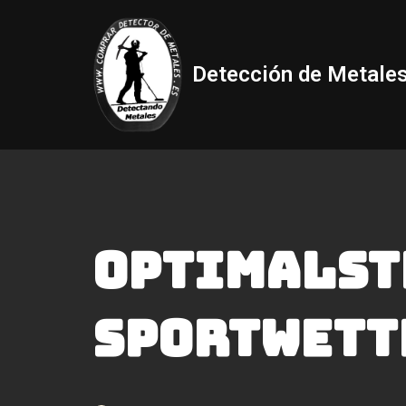
Saltar
Detección de Metale
al
contenido
Optimalst
Sportwett