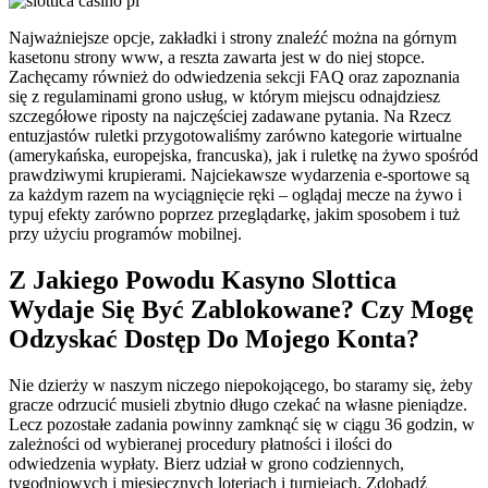
Najważniejsze opcje, zakładki i strony znaleźć można na górnym
kasetonu strony www, a reszta zawarta jest w do niej stopce.
Zachęcamy również do odwiedzenia sekcji FAQ oraz zapoznania
się z regulaminami grono usług, w którym miejscu odnajdziesz
szczegółowe riposty na najczęściej zadawane pytania. Na Rzecz
entuzjastów ruletki przygotowaliśmy zarówno kategorie wirtualne
(amerykańska, europejska, francuska), jak i ruletkę na żywo spośród
prawdziwymi krupierami. Najciekawsze wydarzenia e-sportowe są
za każdym razem na wyciągnięcie ręki – oglądaj mecze na żywo i
typuj efekty zarówno poprzez przeglądarkę, jakim sposobem i tuż
przy użyciu programów mobilnej.
Z Jakiego Powodu Kasyno Slottica
Wydaje Się Być Zablokowane? Czy Mogę
Odzyskać Dostęp Do Mojego Konta?
Nie dzierży w naszym niczego niepokojącego, bo staramy się, żeby
gracze odrzucić musieli zbytnio długo czekać na własne pieniądze.
Lecz pozostałe zadania powinny zamknąć się w ciągu 36 godzin, w
zależności od wybieranej procedury płatności i ilości do
odwiedzenia wypłaty. Bierz udział w grono codziennych,
tygodniowych i miesięcznych loteriach i turniejach. Zdobądź