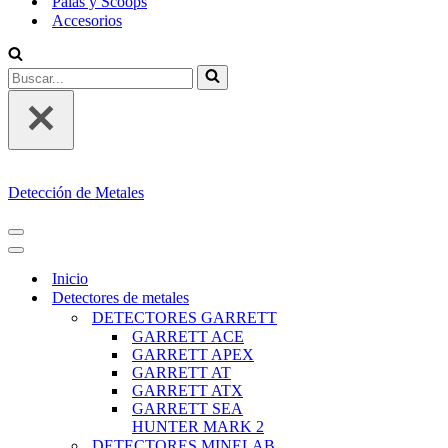
Palas y Scoops
Accesorios
Buscar...
Detección de Metales
MENÚ
DE
MENÚ
NAVEGACIÓN
DE
Inicio
NAVEGACIÓN
Detectores de metales
DETECTORES GARRETT
GARRETT ACE
GARRETT APEX
GARRETT AT
GARRETT ATX
GARRETT SEA
HUNTER MARK 2
DETECTORES MINELAB