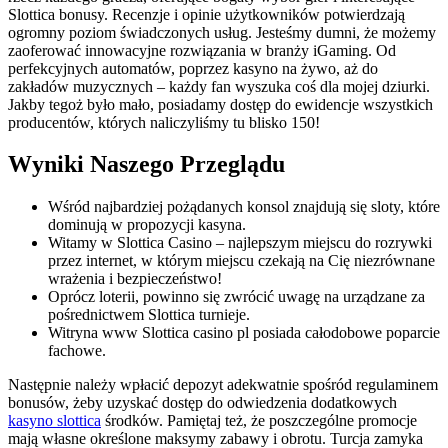
Slottica bonusy. Recenzje i opinie użytkowników potwierdzają
ogromny poziom świadczonych usług. Jesteśmy dumni, że możemy
zaoferować innowacyjne rozwiązania w branży iGaming. Od
perfekcyjnych automatów, poprzez kasyno na żywo, aż do
zakładów muzycznych – każdy fan wyszuka coś dla mojej dziurki.
Jakby tegoż było mało, posiadamy dostęp do ewidencje wszystkich
producentów, których naliczyliśmy tu blisko 150!
Wуnіkі Nаszegо Przeglądu
Wśród najbardziej pożądanych konsol znajdują się sloty, które
dominują w propozycji kasyna.
Witamy w Slottica Casino – najlepszym miejscu do rozrywki
przez internet, w którym miejscu czekają na Cię niezrównane
wrażenia i bezpieczeństwo!
Oprócz loterii, powinno się zwrócić uwagę na urządzane za
pośrednictwem Slottica turnieje.
Witryna www Slottica casino pl posiada całodobowe poparcie
fachowe.
Następnie należy wpłacić depozyt adekwatnie spośród regulaminem
bonusów, żeby uzyskać dostęp do odwiedzenia dodatkowych
kasyno slottica
środków. Pamiętaj też, że poszczególne promocje
mają własne określone maksymy zabawy i obrotu. Turсjа zаmykа