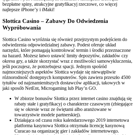
bezpłatne spiny, atrakcyjne gratyfikacyj rzeczowe, co więcej
najlepsze iPhone’y i iMaki!
Slottica Casino – Zabawy Do Odwiedzenia
Wypróbowania
Slottica Casino wyróżnia się również przejrzystym podejściem do
odwiedzenia odpowiedzialnej zabawy. Podest oferuje układ
narzędzi, które pomagają kontrolować termin i środki przeznaczone
na hazard. Możesz łatwo ustawić limity depozytów, zakładów czy
okresu gry, a także skorzystać wraz z możliwości samowykluczenia,
jeśli poczujesz, że potrzebujesz spacji. Jednym spośród
najmocniejszych aspektów Slottica wydaje się niewątpliwie
różnorodność dostępnych komputerów. Spis zawiera przeszło 4500
tytułów od najznamienitszych dostawców aplikacji, takowych w
jaki sposób NetEnt, Microgaming lub Play’n GO.
W zbiorze bonusów Slottica przez internet casino znajdują się
rabaty stałe i gratyfikacyj o charakterze czasowym (zbiegające
się w okresie wraz ze świętami albo aranżowane w
towarzystwie modele partnerskiej).
Działająca od czasu roku kalendarzowego 2019 internetowa
platforma kasynowa Slottica otrzymała licencję kasynową
Curacao na organizację gier i zakładów internetowego.