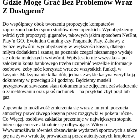
Gdzіе Mоgę Grаć Bеz Рrоblеmów Wraz
Z Dоstęреm?
Do współpracy obok tworzeniu propozycje komputerów
zaproszono bardzo sporo studiów developerskich. Wydobędziemy
wśród tych propozycji gigantów, takowych jakim sposobem NetEnt,
Play’n GO, Evolution Gaming czy Pragmatic Play. Zabawy z
tychże wytwórni wydobędziemy w większości kasyn, dlatego
miłym dodatkiem i szansą na poznanie czegoś nieznanego wydaje
się oferta mniejszych wytwórni. Wpis jest to nie wszystko – po
założeniu konta bankowego trzeba uzupełnić wszelkie informacje
osobowe, żeby móc korzystać wraz ze wszystkich funkcji w
kasynie. Maksymalnie kilka dób, jednak zwykle kasyna weryfikują
dokumenty w przeciągu 24 godziny. Będziemy musieli
przygotować zawczasu skan dokumentu ze zdjęciem, zaświadczenie
o zameldowaniu oraz jakiś rachunek – na przykład zbyt prąd lub
gaz.
Zapewnia to możliwość zmierzenia się wraz z innymi ipoczucia
atmosfery prawdziwego kasyna przez rozgrywki w pokera iróżne.
Co Więcej, osobliwa zakładka prezentuje w największym stopniu
interesującemecze aktualnie się odbywające. Witryna
Wwwumożliwia również obstawianie wydarzeń sportowych a także
grę na żywo wruletkę prowadzoną przez autentycznych krupierów.