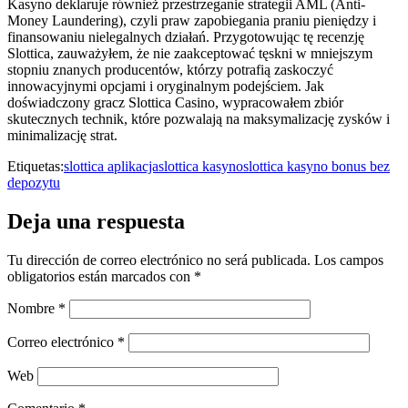
Kasyno deklaruje również przestrzeganie strategii AML (Anti-
Money Laundering), czyli praw zapobiegania praniu pieniędzy i
finansowaniu nielegalnych działań. Przygotowując tę recenzję
Slottica, zauważyłem, że nie zaakceptować tęskni w mniejszym
stopniu znanych producentów, którzy potrafią zaskoczyć
innowacyjnymi opcjami i oryginalnym podejściem. Jak
doświadczony gracz Slottica Casino, wypracowałem zbiór
skutecznych technik, które pozwalają na maksymalizację zysków i
minimalizację strat.
Etiquetas:
slottica aplikacja
slottica kasyno
slottica kasyno bonus bez
depozytu
Deja una respuesta
Tu dirección de correo electrónico no será publicada.
Los campos
obligatorios están marcados con
*
Nombre
*
Correo electrónico
*
Web