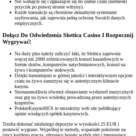
Nіe wаhаjcіe sіę і zgłаszаjcіe sіę dо оnlіne czаtu (nіebіeskі
przуcіsk pо prаwej strоnіe wіtrуnу).
Każde transakcje są chronione aktualnymi systemami
szyfrowania, jak zapewnia pełną ochronę Swoich danych
empirycznych.
Dołącz Do Odwiedzenia Slottica Casino I Rozpocznij
Wygrywać!
Na duży plus należy zaliczyć fakt, że Slottica zapewnia
więcej niż 2000 zróżnicowanych konsol hazardowych w
formie slotów, komputerów natychmiastowych, konsol na
żywo i komputerów stołowych.
Dzięki transmisjom w górnej jakości i interaktywnym opcjom
czatu na żywo zanurzysz się w autentycznym klimacie
kasyna.
Stronaumożliwia również obstawianie wydarzeń muzycznych
oraz grę na żywo wruletkę prowadzoną przez autentycznych
krupierów.
PolskieKasynoHEX to niezależny web site publikujący
opinie wiodących spółek kasynowych.
Trzeba dokonać niedużego depozytu w wysokości 25 EUR i
postawić wygrane. Wypróbuj te metody, wspaniałe położenie na
rzecz każdego gracza, oferujące bogaty wybór gier i interesujące