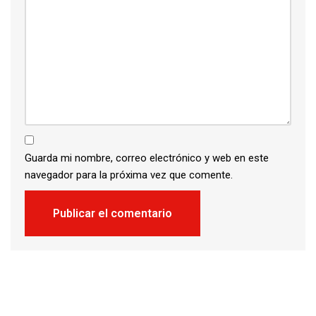
Guarda mi nombre, correo electrónico y web en este
navegador para la próxima vez que comente.