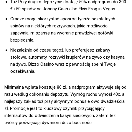
Tuż Przy drugim depozycie dostaję 50% nadprogram do 300
€ i 50 spinów na Johnny Cash albo Elvis Frog in Vegas.
Gracze mogą skorzystać spośród tychże bezpłatnych
spinów na niektórych rozrywkach, jakie możliwości
zapewnia im szansę na wygranie prawdziwej gotówki
bezpiecznie.
Niezależnie od czasu tegoż, lub preferujesz zabawy
stołowe, automaty, rozrywki krupierów na żywo czy kasyna
na żywo, Bizzo Casino wraz z pewnością spełni Twoje
oczekiwania.
Minimalna wpłata kosztuje 80 zł, a nadprogram aktywuje się od
razu według dokonaniu depozytu. Wymóg ruchu wynosi 40x, a
najlepszy zakład tuż przy aktywnym bonusie owo dwadzieścia
zł. Promocje jest to kluczowy czynnik przyciągający
internautów do odwiedzenia kasyn sieciowych, zatem też
twórcy poświęcają dywanom dużo baczności.