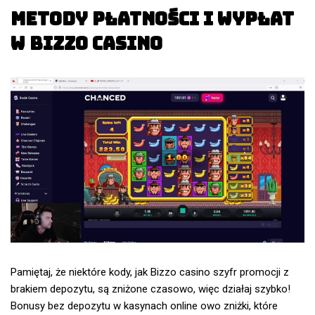
Metody Płatności I Wypłat
W Bizzo Casino
Pamiętaj, że niektóre kody, jak Bizzo casino szyfr promocji z
brakiem depozytu, są zniżone czasowo, więc działaj szybko!
Bonusy bez depozytu w kasynach online owo zniżki, które