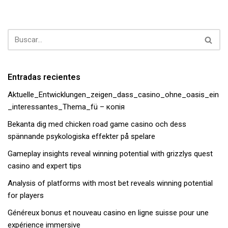
Entradas recientes
Aktuelle_Entwicklungen_zeigen_dass_casino_ohne_oasis_ein
_interessantes_Thema_fü – копія
Bekanta dig med chicken road game casino och dess
spännande psykologiska effekter på spelare
Gameplay insights reveal winning potential with grizzlys quest
casino and expert tips
Analysis of platforms with most bet reveals winning potential
for players
Généreux bonus et nouveau casino en ligne suisse pour une
expérience immersive