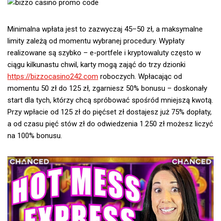
Minimalna wpłata jest to zazwyczaj 45–50 zł, a maksymalne
limity zależą od momentu wybranej procedury. Wypłaty
realizowane są szybko – e-portfele i kryptowaluty często w
ciągu kilkunastu chwil, karty mogą zająć do trzy dzionki
https://bizzocasino242.com
roboczych. Wpłacając od
momentu 50 zł do 125 zł, zgarniesz 50% bonusu – doskonały
start dla tych, którzy chcą spróbować spośród mniejszą kwotą.
Przy wpłacie od 125 zł do pięćset zł dostajesz już 75% dopłaty,
a od czasu pięć stów zł do odwiedzenia 1.250 zł możesz liczyć
na 100% bonusu.