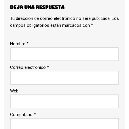
Deja una respuesta
Tu dirección de correo electrónico no será publicada.
Los
campos obligatorios están marcados con
*
Nombre
*
Correo electrónico
*
Web
Comentario
*