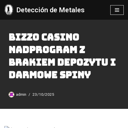
Detección de Metales
Saltar
al
contenido
Bizzo Casino
Nadprogram Z
Brakiem Depozytu I
Darmowe Spiny
admin
23/10/2025