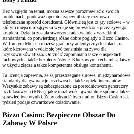
Bez względu na temat, można zawsze porozmawiać o swoich
problemach, ponieważ operator zapewnił stały rozmowa
telefoniczna spośród doradcami. Głównie są jest to gry stołowe – w
którym miejscu rozgrywka wydaje się prowadzona przez żywego
krupiera. Dział ta została stworzona adekwatnie z wszelkimi
standardami, co potwierdzają różne dobre poglądy o Bizzo Casino.
W Tamtym Miejscu możesz grać przy autentycznych stołach, na
które kierowana wydaje się być transmisja na żywo dla
użytkowników Bizzo. Odrzucić zapomniano także o aspektach
fachowych a także bezpieczeństwie. Kluczowymi cechami są łatwy
w użyciu złącze a także kompetentna obsługa kontrahenta.
Ta licencja zapewnia, że są przestrzegane surowe, międzynarodowe
standardy dla gwarancje uczciwości a także opieki internautów.
Wszystkie zabawy są zabezpieczone za pośrednictwem generatory
liczb losowych (RNG), jakie możliwości gwarantuje spójne a także
sprawiedliwe wyniki. Żeby odrzucić było nudno, Bizzo Casino jak
tydzień podaje czwartkowe doładowanie.
Bizzo Casino: Bezpieczne Obszar Do
Zabawy W Polsce