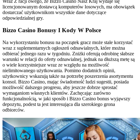
Wraz Z racji owego, że Bizzo Casino Nasz Kraj wydaje się
licencjonowanym dostawcą komputerów losowych, ma obowiązek
dostarczać użytkownikom wszystkie dane dotyczące
odpowiedzialnej gry.
Bizzo Casino Bonusy I Kody W Polsce
Na wykorzystaniu bonusu na początek gracz może stale korzystać
wraz z suplementarnych ogłoszeń odnawialnych, które można
odbierać jednego razu w tygodniu. Zniżki oferują odrobinę słabsze
warunki w relacji do oferty odnawialnej, jednak na dłuższą metę są
o wiele korzystniejsze wraz ze względu na możliwość
nielimitowanego użytkowania. Pomimo dodatnich opinii,
użytkownicy wskazują także na potrzebę poszerzenia asortymentu
konsol. Bizzo Casino, mając świadomość ludzi sugestii, posiada
możliwość dalszego progresu, aby jeszcze dobrze sprostać
wymaganiom własnych klientów. Zachęcając zarówno
funkcjonalnością, w jaki sposób i Bizzo Casino bonus wyjąwszy
depozytu, podest ta jest interesująca dla szerokiego grona
odbiorców.