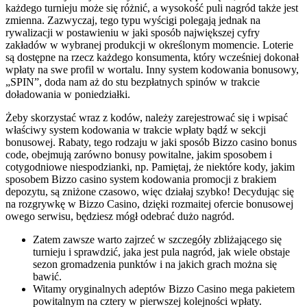
każdego turnieju może się różnić, a wysokość puli nagród także jest
zmienna. Zazwyczaj, tego typu wyścigi polegają jednak na
rywalizacji w postawieniu w jaki sposób największej cyfry
zakładów w wybranej produkcji w określonym momencie. Loterie
są dostępne na rzecz każdego konsumenta, który wcześniej dokonał
wpłaty na swe profil w wortalu. Inny system kodowania bonusowy,
„SPIN”, doda nam aż do stu bezpłatnych spinów w trakcie
doładowania w poniedziałki.
Żeby skorzystać wraz z kodów, należy zarejestrować się i wpisać
właściwy system kodowania w trakcie wpłaty bądź w sekcji
bonusowej. Rabaty, tego rodzaju w jaki sposób Bizzo casino bonus
code, obejmują zarówno bonusy powitalne, jakim sposobem i
cotygodniowe niespodzianki, np. Pamiętaj, że niektóre kody, jakim
sposobem Bizzo casino system kodowania promocji z brakiem
depozytu, są zniżone czasowo, więc działaj szybko! Decydując się
na rozgrywkę w Bizzo Casino, dzięki rozmaitej ofercie bonusowej
owego serwisu, będziesz mógł odebrać dużo nagród.
Zatem zawsze warto zajrzeć w szczegóły zbliżającego się
turnieju i sprawdzić, jaka jest pula nagród, jak wiele obstaje
sezon gromadzenia punktów i na jakich grach można się
bawić.
Witamy oryginalnych adeptów Bizzo Casino mega pakietem
powitalnym na cztery w pierwszej kolejności wpłaty.