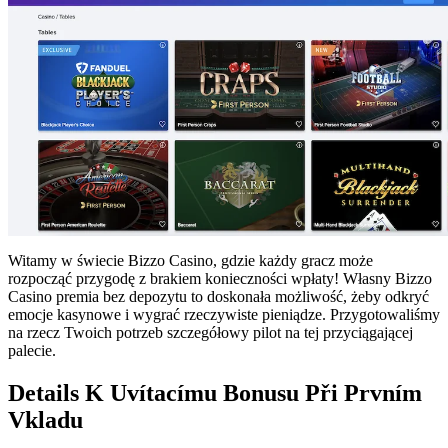
Witamy w świecie Bizzo Casino, gdzie każdy gracz może
rozpocząć przygodę z brakiem konieczności wpłaty! Własny Bizzo
Casino premia bez depozytu to doskonała możliwość, żeby odkryć
emocje kasynowe i wygrać rzeczywiste pieniądze. Przygotowaliśmy
na rzecz Twoich potrzeb szczegółowy pilot na tej przyciągającej
palecie.
Details K Uvítacímu Bonusu Při Prvním
Vkladu