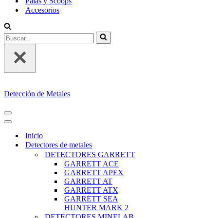
Palas y Scoops
Accesorios
Buscar...
Detección de Metales
MENÚ
DE
MENÚ
NAVEGACIÓN
DE
Inicio
NAVEGACIÓN
Detectores de metales
DETECTORES GARRETT
GARRETT ACE
GARRETT APEX
GARRETT AT
GARRETT ATX
GARRETT SEA
HUNTER MARK 2
DETECTORES MINELAB