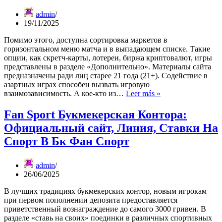
admin
19/11/2025
Помимо этого, доступна сортировка маркетов в
горизонтальном меню матча и в выпадающем списке. Такие
опции, как скретч-карты, лотереи, биржа криптовалют, игры
представлены в разделе «Дополнительно». Материалы сайта
предназначены ради лиц старее 21 года (21+). Содействие в
азартных играх способен вызвать игровую
Букмекерская
взаимозависимость. А кое-кто из…
Leer más »
Контора
«fansport»
Fan Sport Букмекерская Контора:
Официальный сайт, Линия, Ставки На
Спорт В Бк Фан Спорт
admin
26/06/2025
В лучших традициях букмекерских контор, новым игрокам
при первом пополнении депозита предоставляется
приветственный вознаграждение до самого 3000 гривен. В
разделе «ставь на своих» поединки в различных спортивных