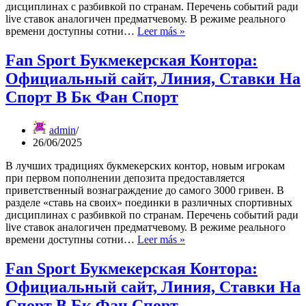
дисциплинах с разбивкой по странам. Перечень событий ради
live ставок аналогичен предматчевому. В режиме реального
Fan
времени доступны сотни…
Leer más »
Sport
Букмекерская
Fan Sport Букмекерская Контора:
Контора:
Официальный сайт, Линия, Ставки На
Официальный
сайт,
Спорт В Бк Фан Спорт
Линия,
Ставки
На
admin
Спорт
26/06/2025
В
В лучших традициях букмекерских контор, новым игрокам
Бк
при первом пополнении депозита предоставляется
Фан
приветственный вознаграждение до самого 3000 гривен. В
Спорт
разделе «ставь на своих» поединки в различных спортивных
дисциплинах с разбивкой по странам. Перечень событий ради
live ставок аналогичен предматчевому. В режиме реального
Fan
времени доступны сотни…
Leer más »
Sport
Букмекерская
Fan Sport Букмекерская Контора:
Контора:
Официальный сайт, Линия, Ставки На
Официальный
сайт,
Спорт В Бк Фан Спорт