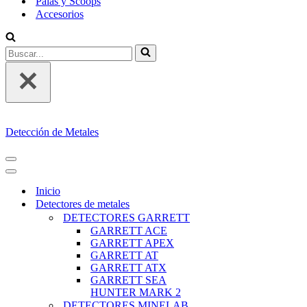
Palas y Scoops
Accesorios
Buscar...
Detección de Metales
MENÚ
DE
MENÚ
NAVEGACIÓN
DE
Inicio
NAVEGACIÓN
Detectores de metales
DETECTORES GARRETT
GARRETT ACE
GARRETT APEX
GARRETT AT
GARRETT ATX
GARRETT SEA
HUNTER MARK 2
DETECTORES MINELAB