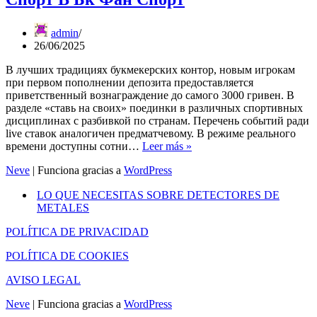
Линия,
Ставки
На
admin
Спорт
26/06/2025
В
В лучших традициях букмекерских контор, новым игрокам
Бк
при первом пополнении депозита предоставляется
Фан
приветственный вознаграждение до самого 3000 гривен. В
Спорт
разделе «ставь на своих» поединки в различных спортивных
дисциплинах с разбивкой по странам. Перечень событий ради
live ставок аналогичен предматчевому. В режиме реального
Fan
времени доступны сотни…
Leer más »
Sport
Neve
| Funciona gracias a
WordPress
Букмекерская
Контора:
LO QUE NECESITAS SOBRE DETECTORES DE
Официальный
METALES
сайт,
Линия,
POLÍTICA DE PRIVACIDAD
Ставки
На
POLÍTICA DE COOKIES
Спорт
В
AVISO LEGAL
Бк
Фан
Neve
| Funciona gracias a
WordPress
Спорт