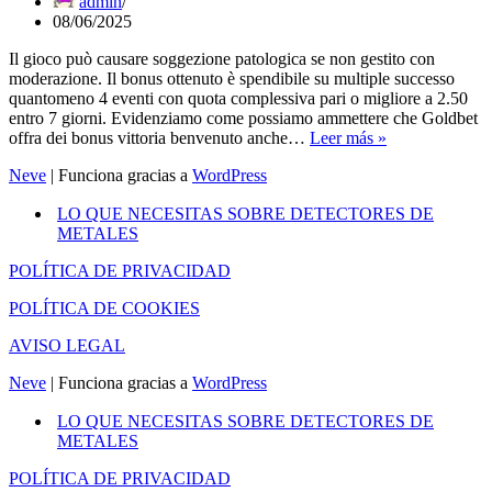
admin
Android
08/06/2025
Il gioco può causare soggezione patologica se non gestito con
moderazione. Il bonus ottenuto è spendibile su multiple successo
quantomeno 4 eventi con quota complessiva pari o migliore a 2.50
entro 7 giorni. Evidenziamo come possiamo ammettere che Goldbet
Goldbet
offra dei bonus vittoria benvenuto anche…
Leer más »
Bonus
Neve
| Funciona gracias a
WordPress
In
Assenza
LO QUE NECESITAS SOBRE DETECTORES DE
Di
METALES
Acconto:
Fino
POLÍTICA DE PRIVACIDAD
A
1
POLÍTICA DE COOKIES
000
Con
AVISO LEGAL
Spid
Neve
| Funciona gracias a
WordPress
LO QUE NECESITAS SOBRE DETECTORES DE
METALES
POLÍTICA DE PRIVACIDAD