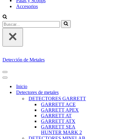
Palas y Scoops
Accesorios
Buscar...
Detección de Metales
MENÚ
DE
MENÚ
NAVEGACIÓN
DE
Inicio
NAVEGACIÓN
Detectores de metales
DETECTORES GARRETT
GARRETT ACE
GARRETT APEX
GARRETT AT
GARRETT ATX
GARRETT SEA
HUNTER MARK 2
DETECTORES MINELAB