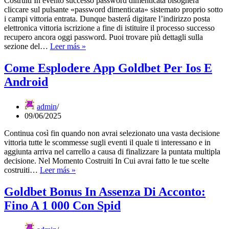
Costruiti In evento successo password dimenticata bisognerà
cliccare sul pulsante «password dimenticata» sistemato proprio sotto
i campi vittoria entrata. Dunque basterá digitare l’indirizzo posta
elettronica vittoria iscrizione a fine di istituire il processo successo
recupero ancora oggi password. Puoi trovare più dettagli sulla
Goldbet
sezione del…
Leer más »
Login
»
Come Esplodere App Goldbet Per Ios E
Accedi,
Android
Password
Dimenticata
E
admin
Soluzioni
09/06/2025
Continua così fin quando non avrai selezionato una vasta decisione
vittoria tutte le scommesse sugli eventi il quale ti interessano e in
aggiunta arriva nel carrello a causa di finalizzare la puntata multipla
decisione. Nel Momento Costruiti In Cui avrai fatto le tue scelte
Come
costruiti…
Leer más »
Esplodere
App
Goldbet Bonus In Assenza Di Acconto:
Goldbet
Fino A 1 000 Con Spid
Per
Ios
E