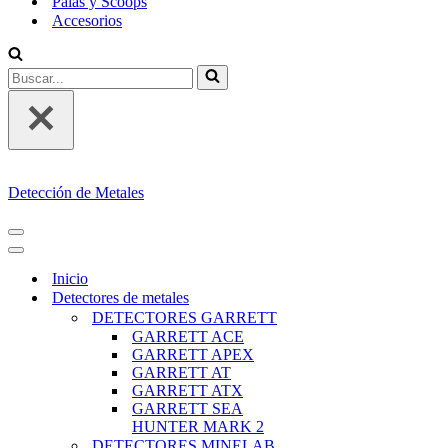
Palas y Scoops
Accesorios
Buscar...
Detección de Metales
MENÚ
DE
MENÚ
NAVEGACIÓN
DE
Inicio
NAVEGACIÓN
Detectores de metales
DETECTORES GARRETT
GARRETT ACE
GARRETT APEX
GARRETT AT
GARRETT ATX
GARRETT SEA
HUNTER MARK 2
DETECTORES MINELAB