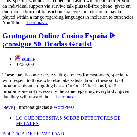
This Specific will be a on collection casino which could offer you
an individual support via survive talk plus toll-free phone, gives an
enormous choice of transaction strategies, in add-on to may be
played within a range regarding languages in inclusion to currencies.
Gratogana
You’ll be…
Leer más »
Online
Casino
Gratogana Online Casino España ᐉ
España
¡consigue 50 Tiradas Gratis!
ᐉ
¡consigue
55
admin
Tiradas
10/06/2025
Gratis!
These may become very exciting choices for customers, specially
with respect to those who else take satisfaction in these sorts of
programs about a ongoing basis. On One Other Hand, VIP
programs are not necessarily the same regarding everybody, given
Gratogana
that they will reward the…
Leer más »
Online
Neve
| Funciona gracias a
WordPress
Casino
España
LO QUE NECESITAS SOBRE DETECTORES DE
ᐉ
METALES
¡consigue
50
POLÍTICA DE PRIVACIDAD
Tiradas