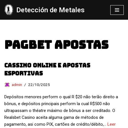
Detección de Metales
Saltar
al
contenido
pagbet apostas
Cassino Online E Apostas
Esportivas
admin
22/10/2025
Depósitos menores perform o qual R $20 não terão direito a
bônus, e depósitos principais perform la cual R$500 não
ultrapassam o théatre máximo de bônus a ser creditado. O
Realsbet Casino aceita alguma gama de métodos de
pagamento, asi como PIX, cartões de crédito/débito,…
Leer