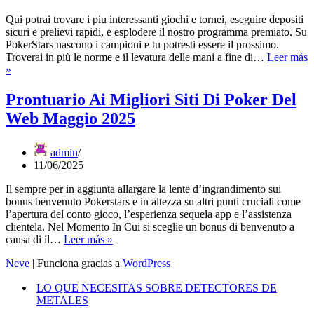
Qui potrai trovare i piu interessanti giochi e tornei, eseguire depositi
sicuri e prelievi rapidi, e esplodere il nostro programma premiato. Su
PokerStars nascono i campioni e tu potresti essere il prossimo.
Troverai in più le norme e il levatura delle mani a fine di…
Leer más
Poker
»
Negozio
Online
Prontuario Ai Migliori Siti Di Poker Del
Gioca
Web Maggio 2025
A
Poker
Mediante
admin
Un
11/06/2025
Bonus
Di
Il sempre per in aggiunta allargare la lente d’ingrandimento sui
500
bonus benvenuto Pokerstars e in altezza su altri punti cruciali come
Sul
l’apertura del conto gioco, l’esperienza sequela app e l’assistenza
Il
clientela. Nel Momento In Cui si sceglie un bonus di benvenuto a
Suo
Prontuario
causa di il…
Leer más »
Primo
Ai
Acconto
Neve
| Funciona gracias a
WordPress
Migliori
Siti
LO QUE NECESITAS SOBRE DETECTORES DE
Di
METALES
Poker