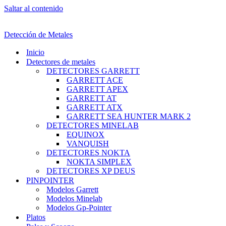
Saltar al contenido
Detección de Metales
Inicio
Detectores de metales
DETECTORES GARRETT
GARRETT ACE
GARRETT APEX
GARRETT AT
GARRETT ATX
GARRETT SEA HUNTER MARK 2
DETECTORES MINELAB
EQUINOX
VANQUISH
DETECTORES NOKTA
NOKTA SIMPLEX
DETECTORES XP DEUS
PINPOINTER
Modelos Garrett
Modelos Minelab
Modelos Gp-Pointer
Platos