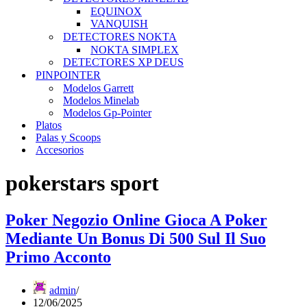
EQUINOX
VANQUISH
DETECTORES NOKTA
NOKTA SIMPLEX
DETECTORES XP DEUS
PINPOINTER
Modelos Garrett
Modelos Minelab
Modelos Gp-Pointer
Platos
Palas y Scoops
Accesorios
pokerstars sport
Poker Negozio Online Gioca A Poker
Mediante Un Bonus Di 500 Sul Il Suo
Primo Acconto
admin
12/06/2025