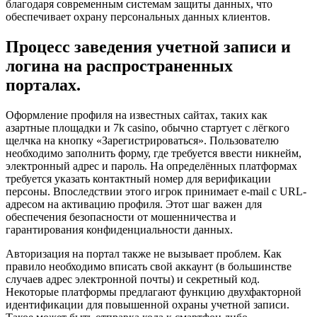
благодаря современным системам защиты данных, что
обеспечивает охрану персональных данных клиентов.
Процесс заведения учетной записи и
логина на распространенных
порталах.
Оформление профиля на известных сайтах, таких как
азартные площадки и 7k casino, обычно стартует с лёгкого
щелчка на кнопку «Зарегистрироваться». Пользователю
необходимо заполнить форму, где требуется ввести никнейм,
электронный адрес и пароль. На определённых платформах
требуется указать контактный номер для верификации
персоны. Впоследствии этого игрок принимает e-mail с URL-
адресом на активацию профиля. Этот шаг важен для
обеспечения безопасности от мошенничества и
гарантирования конфиденциальности данных.
Авторизация на портал также не вызывает проблем. Как
правило необходимо вписать свой аккаунт (в большинстве
случаев адрес электронной почты) и секретный код.
Некоторые платформы предлагают функцию двухфакторной
идентификации для повышенной охраны учетной записи.