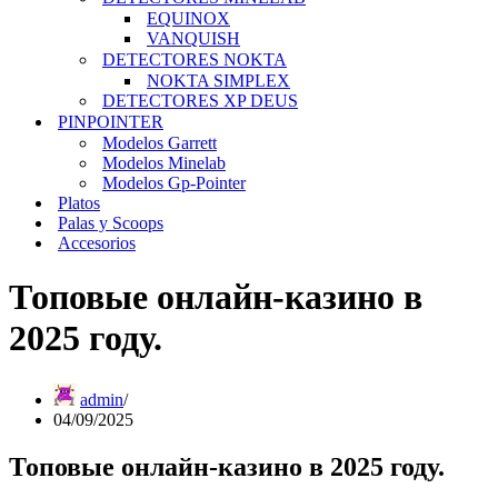
EQUINOX
VANQUISH
DETECTORES NOKTA
NOKTA SIMPLEX
DETECTORES XP DEUS
PINPOINTER
Modelos Garrett
Modelos Minelab
Modelos Gp-Pointer
Platos
Palas y Scoops
Accesorios
Топовые онлайн-казино в
2025 году.
admin
04/09/2025
Топовые онлайн-казино в 2025 году.