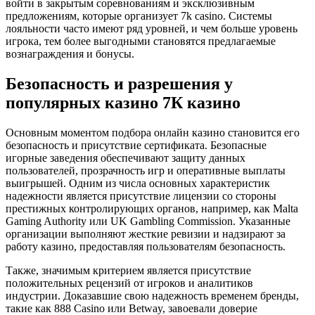
войти в закрытым соревнованиям и эксклюзивным
предложениям, которые организует 7k casino. Системы
лояльности часто имеют ряд уровней, и чем больше уровень
игрока, тем более выгодными становятся предлагаемые
вознаграждения и бонусы.
Безопасность и разрешения у
популярных казино 7К казино
Основным моментом подбора онлайн казино становится его
безопасность и присутствие сертификата. Безопасные
игорные заведения обеспечивают защиту данных
пользователей, прозрачность игр и оперативные выплаты
выигрышей. Одним из числа основных характеристик
надежности является присутствие лицензии со стороны
престижных контролирующих органов, например, как Malta
Gaming Authority или UK Gambling Commission. Указанные
организации выполняют жесткие ревизии и надзирают за
работу казино, предоставляя пользователям безопасность.
Также, значимым критерием является присутствие
положительных рецензий от игроков и аналитиков
индустрии. Доказавшие свою надежность временем бренды,
такие как 888 Casino или Betway, завоевали доверие