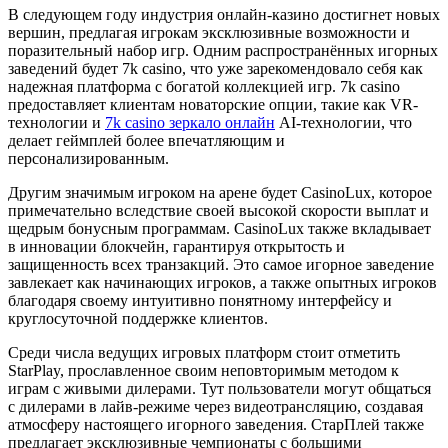
В следующем году индустрия онлайн-казино достигнет новых
вершин, предлагая игрокам эксклюзивные возможности и
поразительный набор игр. Одним распространённых игорных
заведений будет 7k casino, что уже зарекомендовало себя как
надежная платформа с богатой коллекцией игр. 7k casino
предоставляет клиентам новаторские опции, такие как VR-
технологии и
7k casino зеркало онлайн
AI-технологии, что
делает геймплей более впечатляющим и
персонализированным.
Другим значимым игроком на арене будет CasinoLux, которое
примечательно вследствие своей высокой скорости выплат и
щедрым бонусным программам. CasinoLux также вкладывает
в инновации блокчейн, гарантируя открытость и
защищенность всех транзакций. Это самое игорное заведение
завлекает как начинающих игроков, а также опытных игроков
благодаря своему интуитивно понятному интерфейсу и
круглосуточной поддержке клиентов.
Среди числа ведущих игровых платформ стоит отметить
StarPlay, прославленное своим неповторимым методом к
играм с живыми дилерами. Тут пользователи могут общаться
с дилерами в лайв-режиме через видеотрансляцию, создавая
атмосферу настоящего игорного заведения. СтарПлей также
предлагает эксклюзивные чемпионаты с большими