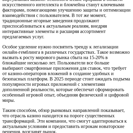
искусственного интеллекта и блокчейна станут ключевыми
факторами, помогающими улучшению защиты и оптимизации
взаимодействия с пользователем. В тот же момент,
традиционные игорные заведения продолжают
приспосабливаться к актуальным реалиям, внедряя
интерактивные элементы и расширяя ассортимент
предлагаемых услуг.
Особое уделение нужно посвятить тренду к легализации
онлайн-гемблинга в различных государствах. Такое возможно
вызвать к росту мирового рынка сбыта на 15-20% в
ближайшие несколько лет. Пользователи все больше
выбирают смартфонные приложения для ставок, что требует
от казино-операторов вложений в создание удобных и
безопасных платформ. В 2025 периоде стоит ожидать подъема
популярности игровых приложений с элементами
дополненной реальности, которые обеспечат сформировать
особенный игровой опыт, объединяя физический и цифровой
миры.
Таким способом, обзор рынковых направлений показывает,
что отрасль казино находится на пороге существенных
трансформаций. Эти компании, что смогут адаптироваться к
актуальным условиям и предоставить игрокам новаторские
решения, возглавят рынок.